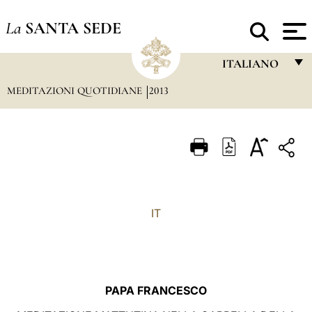
La
SANTA SEDE
ITALIANO
MEDITAZIONI QUOTIDIANE
2013
FRANÇAIS
ENGLISH
ITALIANO
PORTUGUÊS
ESPAÑOL
IT
DEUTSCH
POLSKI
العربيّة
PAPA FRANCESCO
中文