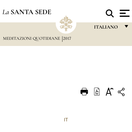
La
SANTA SEDE
ITALIANO
MEDITAZIONI QUOTIDIANE
2017
FRANÇAIS
ENGLISH
ITALIANO
PORTUGUÊS
ESPAÑOL
DEUTSCH
POLSKI
العربيّة
IT
中文