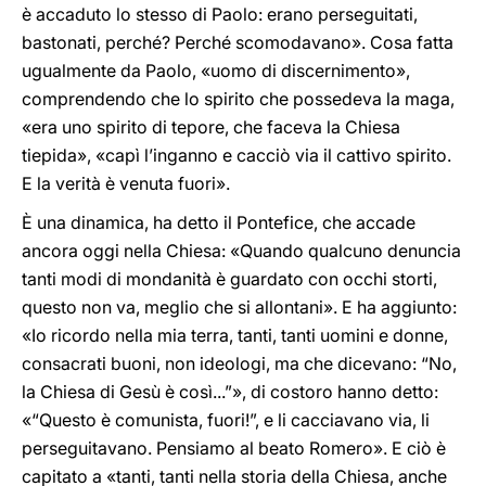
è accaduto lo stesso di Paolo: erano perseguitati,
bastonati, perché? Perché scomodavano». Cosa fatta
ugualmente da Paolo, «uomo di discernimento»,
comprendendo che lo spirito che possedeva la maga,
«era uno spirito di tepore, che faceva la Chiesa
tiepida», «capì l’inganno e cacciò via il cattivo spirito.
E la verità è venuta fuori».
È una dinamica, ha detto il Pontefice, che accade
ancora oggi nella Chiesa: «Quando qualcuno denuncia
tanti modi di mondanità è guardato con occhi storti,
questo non va, meglio che si allontani». E ha aggiunto:
«Io ricordo nella mia terra, tanti, tanti uomini e donne,
consacrati buoni, non ideologi, ma che dicevano: “No,
la Chiesa di Gesù è così...”», di costoro hanno detto:
«“Questo è comunista, fuori!”, e li cacciavano via, li
perseguitavano. Pensiamo al beato Romero». E ciò è
capitato a «tanti, tanti nella storia della Chiesa, anche