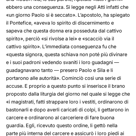
ebbero una conseguenza. Si legge negli Atti infatti che
«un giorno Paolo si è seccato». L’apostolo, ha spiegato
il Pontefice, «aveva lo spirito di discernimento e
sapeva che questa donna era posseduta dal cattivo
spirito», perciò «si rivolse a lei» e «scacciò via il
cattivo spirito». L’immediata conseguenza fu che
«questa signora, questa schiava non poté più divinare
e i suoi padroni vedendo svaniti i loro guadagni —
guadagnavano tanto — presero Paolo e Sila e li
portarono alle autorità». Cominciò così una serie di
accuse. E proprio a questo punto si inserisce il brano
proposto dalla liturgia del giorno nel quale si legge che
«i magistrati, fatti strappare loro i vestiti, ordinarono di
bastonarli e dopo averli caricati di colpi, li gettarono in
carcere e ordinarono al carceriere di fare buona
guardia. Egli, ricevuto questo ordine, li gettò nella
parte più interna del carcere e assicurò i loro piedi ai