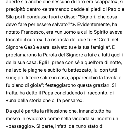
aperte sia anche che nessuno di loro era scappato», si
precipitò dentro «e tremando cadde ai piedi di Paolo e
Sila poi li condusse fuori e disse: “Signori, che cosa
devo fare per essere salvato?”». Evidentemente, ha
notato Francesco, era «un uomo a cui lo Spirito aveva
toccato il cuore». La risposta dei due fu: «“Credi nel
Signore Gesù e sarai salvato tu e la tua famiglia”. E
proclamarono la Parola del Signore a lui e a tutti quelli
della sua casa. Egli li prese con sé a quell’ora di notte,
ne lavò le piaghe e subito fu battezzato, lui con tutti i
suoi; poi li fece salire in casa, apparecchiò la tavola e
fu pieno di gioia”; festeggiarono questa grazia». Si
tratta, ha detto il Papa concludendo il racconto, di
«una bella storia che ci fa pensare».
Da qui è partita la riflessione che, innanzitutto ha
messo in evidenza come nella vicenda si incontri un
«passaggio». Si parte, infatti da «uno stato di