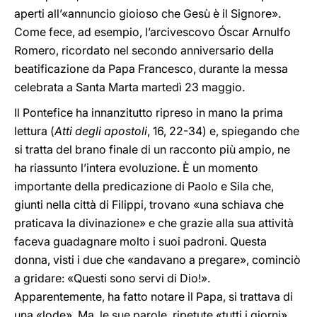
aperti all’«annuncio gioioso che Gesù è il Signore».
Come fece, ad esempio, l’arcivescovo Óscar Arnulfo
Romero, ricordato nel secondo anniversario della
beatificazione da Papa Francesco, durante la messa
celebrata a Santa Marta martedì 23 maggio.
Il Pontefice ha innanzitutto ripreso in mano la prima
lettura (
Atti degli apostoli
, 16, 22-34) e, spiegando che
si tratta del brano finale di un racconto più ampio, ne
ha riassunto l’intera evoluzione. È un momento
importante della predicazione di Paolo e Sila che,
giunti nella città di Filippi, trovano «una schiava che
praticava la divinazione» e che grazie alla sua attività
faceva guadagnare molto i suoi padroni. Questa
donna, visti i due che «andavano a pregare», cominciò
a gridare: «Questi sono servi di Dio!».
Apparentemente, ha fatto notare il Papa, si trattava di
una «lode». Ma, le sue parole, ripetute «tutti i giorni»