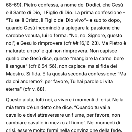
68-69). Pietro confessa, a nome dei Dodici, che Gesù
è il Santo di Dio, il Figlio di Dio. La prima confessione –
“Tu sei il Cristo, il Figlio del Dio vivo”– e subito dopo,
quando Gesù incominciò a spiegare la passione che
sarebbe venuta, lui lo ferma: “No, no, Signore, questo
no!”, e Gesù lo rimprovera (cfr
Mt
16,16-23). Ma Pietro è
maturato un po’ e qui non rimprovera. Non capisce
quello che Gesù dice, questo “mangiare la carne, bere
il sangue” (cfr 6,54-56), non capisce, ma si fida del
Maestro. Si fida. E fa questa seconda confessione: “Ma
da chi andremo?, per favore, Tu hai parole di vita
eterna” (cfr v. 68).
Questo aiuta, tutti noi, a vivere i momenti di crisi. Nella
mia terra c’è un detto che dice: “Quando tu vai a
cavallo e devi attraversare un fiume, per favore, non
cambiare cavallo in mezzo al fiume”. Nei momenti di
crisi, essere molto fermi nella convinzione della fede.