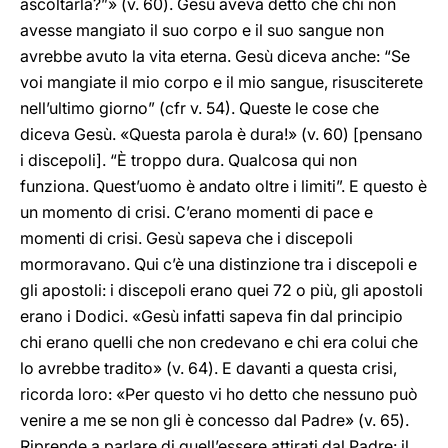
ascoltarla?”» (v. 60). Gesù aveva detto che chi non
avesse mangiato il suo corpo e il suo sangue non
avrebbe avuto la vita eterna. Gesù diceva anche: “Se
voi mangiate il mio corpo e il mio sangue, risusciterete
nell’ultimo giorno” (cfr v. 54). Queste le cose che
diceva Gesù. «Questa parola è dura!» (v. 60) [pensano
i discepoli]. “È troppo dura. Qualcosa qui non
funziona. Quest’uomo è andato oltre i limiti”. E questo è
un momento di crisi. C’erano momenti di pace e
momenti di crisi. Gesù sapeva che i discepoli
mormoravano. Qui c’è una distinzione tra i discepoli e
gli apostoli: i discepoli erano quei 72 o più, gli apostoli
erano i Dodici. «Gesù infatti sapeva fin dal principio
chi erano quelli che non credevano e chi era colui che
lo avrebbe tradito» (v. 64). E davanti a questa crisi,
ricorda loro: «Per questo vi ho detto che nessuno può
venire a me se non gli è concesso dal Padre» (v. 65).
Riprende a parlare di quell’essere attirati dal Padre: il