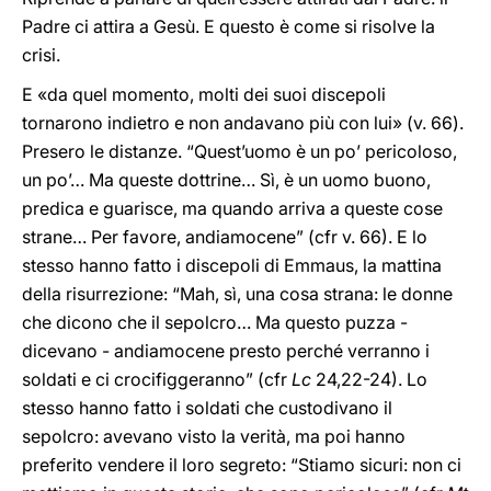
Padre ci attira a Gesù. E questo è come si risolve la
crisi.
E «da quel momento, molti dei suoi discepoli
tornarono indietro e non andavano più con lui» (v. 66).
Presero le distanze. “Quest’uomo è un po’ pericoloso,
un po’… Ma queste dottrine… Sì, è un uomo buono,
predica e guarisce, ma quando arriva a queste cose
strane… Per favore, andiamocene” (cfr v. 66). E lo
stesso hanno fatto i discepoli di Emmaus, la mattina
della risurrezione: “Mah, sì, una cosa strana: le donne
che dicono che il sepolcro… Ma questo puzza -
dicevano - andiamocene presto perché verranno i
soldati e ci crocifiggeranno” (cfr
Lc
24,22-24). Lo
stesso hanno fatto i soldati che custodivano il
sepolcro: avevano visto la verità, ma poi hanno
preferito vendere il loro segreto: “Stiamo sicuri: non ci