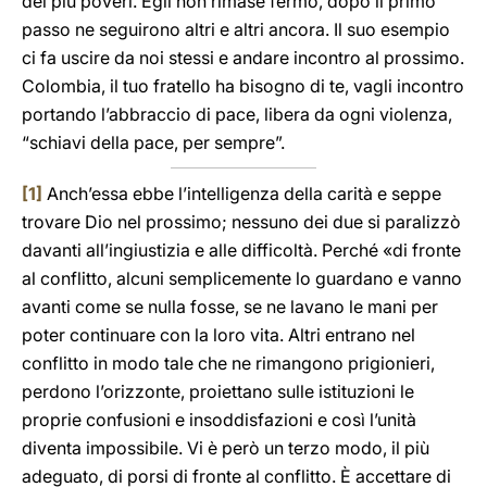
dei più poveri. Egli non rimase fermo, dopo il primo
passo ne seguirono altri e altri ancora. Il suo esempio
ci fa uscire da noi stessi e andare incontro al prossimo.
Colombia, il tuo fratello ha bisogno di te, vagli incontro
portando l’abbraccio di pace, libera da ogni violenza,
“schiavi della pace, per sempre”.
[1]
Anch’essa ebbe l’intelligenza della carità e seppe
trovare Dio nel prossimo; nessuno dei due si paralizzò
davanti all’ingiustizia e alle difficoltà. Perché «di fronte
al conflitto, alcuni semplicemente lo guardano e vanno
avanti come se nulla fosse, se ne lavano le mani per
poter continuare con la loro vita. Altri entrano nel
conflitto in modo tale che ne rimangono prigionieri,
perdono l’orizzonte, proiettano sulle istituzioni le
proprie confusioni e insoddisfazioni e così l’unità
diventa impossibile. Vi è però un terzo modo, il più
adeguato, di porsi di fronte al conflitto. È accettare di