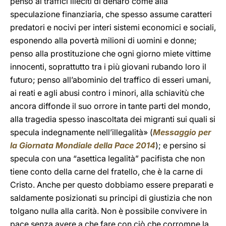
penso ai traffici illeciti di denaro come alla
speculazione finanziaria, che spesso assume caratteri
predatori e nocivi per interi sistemi economici e sociali,
esponendo alla povertà milioni di uomini e donne;
penso alla prostituzione che ogni giorno miete vittime
innocenti, soprattutto tra i più giovani rubando loro il
futuro; penso all’abominio del traffico di esseri umani,
ai reati e agli abusi contro i minori, alla schiavitù che
ancora diffonde il suo orrore in tante parti del mondo,
alla tragedia spesso inascoltata dei migranti sui quali si
specula indegnamente nell’illegalità» (
Messaggio per
la Giornata Mondiale della Pace 2014
); e persino si
specula con
una “asettica legalità” pacifista che non
tiene conto della carne del fratello, che è la carne di
Cristo. Anche per questo dobbiamo essere preparati e
saldamente posizionati su principi di giustizia che non
tolgano nulla alla carità. Non è possibile convivere in
pace senza avere a che fare con ciò che corrompe la