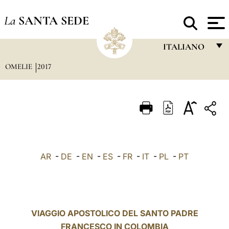
La
SANTA SEDE
ITALIANO
OMELIE
2017
FRANÇAIS
ENGLISH
ITALIANO
PORTUGUÊS
ESPAÑOL
AR
-
DE
-
EN
-
ES
-
FR
-
IT
-
PL
-
PT
DEUTSCH
POLSKI
العربيّة
VIAGGIO APOSTOLICO DEL SANTO PADRE
FRANCESCO IN COLOMBIA
中文