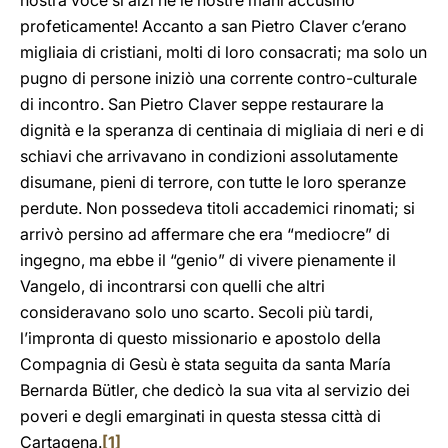
nostra voce si alzi né le nostre mani accusino
profeticamente! Accanto a san Pietro Claver c’erano
migliaia di cristiani, molti di loro consacrati; ma solo un
pugno di persone iniziò una corrente contro-culturale
di incontro. San Pietro Claver seppe restaurare la
dignità e la speranza di centinaia di migliaia di neri e di
schiavi che arrivavano in condizioni assolutamente
disumane, pieni di terrore, con tutte le loro speranze
perdute. Non possedeva titoli accademici rinomati; si
arrivò persino ad affermare che era “mediocre” di
ingegno, ma ebbe il “genio” di vivere pienamente il
Vangelo, di incontrarsi con quelli che altri
consideravano solo uno scarto. Secoli più tardi,
l’impronta di questo missionario e apostolo della
Compagnia di Gesù è stata seguita da santa María
Bernarda Bütler, che dedicò la sua vita al servizio dei
poveri e degli emarginati in questa stessa città di
Cartagena.
[1]