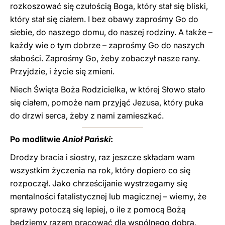
rozkoszować się czułością Boga, który stał się bliski,
który stał się ciałem. I bez obawy zaprośmy Go do
siebie, do naszego domu, do naszej rodziny. A także –
każdy wie o tym dobrze – zaprośmy Go do naszych
słabości. Zaprośmy Go, żeby zobaczył nasze rany.
Przyjdzie, i życie się zmieni.
Niech Święta Boża Rodzicielka, w której Słowo stało
się ciałem, pomoże nam przyjąć Jezusa, który puka
do drzwi serca, żeby z nami zamieszkać.
Po modlitwie
Anioł Pański
:
Drodzy bracia i siostry, raz jeszcze składam wam
wszystkim życzenia na rok, który dopiero co się
rozpoczął. Jako chrześcijanie wystrzegamy się
mentalności fatalistycznej lub magicznej – wiemy, że
sprawy potoczą się lepiej, o ile z pomocą Bożą
będziemy razem pracować dla wspólnego dobra,