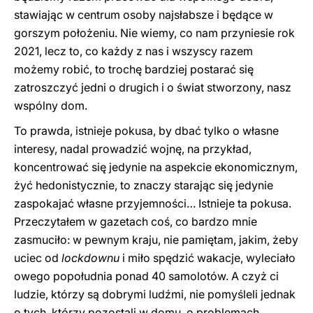
stawiając w centrum osoby najsłabsze i będące w
gorszym położeniu. Nie wiemy, co nam przyniesie rok
2021, lecz to, co każdy z nas i wszyscy razem
możemy robić, to trochę bardziej postarać się
zatroszczyć jedni o drugich i o świat stworzony, nasz
wspólny dom.
To prawda, istnieje pokusa, by dbać tylko o własne
interesy, nadal prowadzić wojnę, na przykład,
koncentrować się jedynie na aspekcie ekonomicznym,
żyć hedonistycznie, to znaczy starając się jedynie
zaspokajać własne przyjemności… Istnieje ta pokusa.
Przeczytałem w gazetach coś, co bardzo mnie
zasmuciło: w pewnym kraju, nie pamiętam, jakim, żeby
uciec od
lockdownu
i miło spędzić wakacje, wyleciało
owego popołudnia ponad 40 samolotów. A czyż ci
ludzie, którzy są dobrymi ludźmi, nie pomyśleli jednak
o tych, którzy pozostali w domu, o problemach