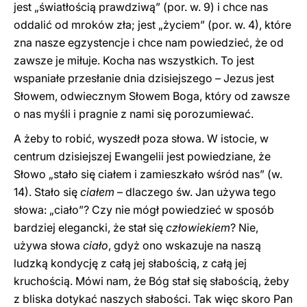
jest „światłością prawdziwą” (por. w. 9) i chce nas
oddalić od mroków zła; jest „życiem” (por. w. 4), które
zna nasze egzystencje i chce nam powiedzieć, że od
zawsze je miłuje. Kocha nas wszystkich. To jest
wspaniałe przesłanie dnia dzisiejszego – Jezus jest
Słowem, odwiecznym Słowem Boga, który od zawsze
o nas myśli i pragnie z nami się porozumiewać.
A żeby to robić, wyszedł poza słowa. W istocie, w
centrum dzisiejszej Ewangelii jest powiedziane, że
Słowo „stało się ciałem i zamieszkało wśród nas” (w.
14). Stało się
ciałem
– dlaczego św. Jan używa tego
słowa: „ciało”? Czy nie mógł powiedzieć w sposób
bardziej elegancki, że stał się
człowiekiem
? Nie,
używa słowa
ciało
, gdyż ono wskazuje na naszą
ludzką kondycję z całą jej słabością, z całą jej
kruchością. Mówi nam, że Bóg stał się słabością, żeby
z bliska dotykać naszych słabości. Tak więc skoro Pan