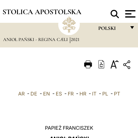
STOLICA APOSTOLSKA
POLSKI
ANIOŁ PAŃSKI - REGINA CÆLI
2021
FRANÇAIS
ENGLISH
ITALIANO
PORTUGUÊS
ESPAÑOL
AR
-
DE
-
EN
-
ES
-
FR
-
HR
-
IT
-
PL
-
PT
DEUTSCH
POLSKI
العربيّة
PAPIEŻ FRANCISZEK
中文