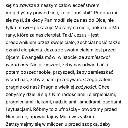
się na zawsze
z naszym człowieczeństwem,
moglibyśmy powiedzieć, że je ”poślubił”. Podoba mi
się myśl, że kiedy Pan modli się za nas do Ojca, nie
tylko mówi – pokazuje Mu rany na ciele, pokazuje Mu
rany, które za nas cierpiał. Taki/ Jezus – jest
orędownikiem przez swoje ciało, zechciał nosić także
oznaki cierpienia. Jezus ze swoim ciałem jest przed
Ojcem. Ewangelia mówi w istocie, że
zamieszkał
wśród nas
. Nie przyszedł, żeby nas odwiedzić, i
potem poszedł sobie, przyszedł, żeby zamieszkać
wśród nas, żeby z nami przebywać. Czego zatem
pragnie od nas? Pragnie wielkiej
zażyłości
. Chce,
żebyśmy dzielili się z Nim radościami i cierpieniami,
pragnieniami i lękami, nadziejami i smutkami, osobami
i sytuacjami. Róbmy to z ufnością – otwórzmy przed
Nim serce, opowiadajmy Mu o wszystkim.
Zatrzymajmy się w milczeniu przed szopką, żeby