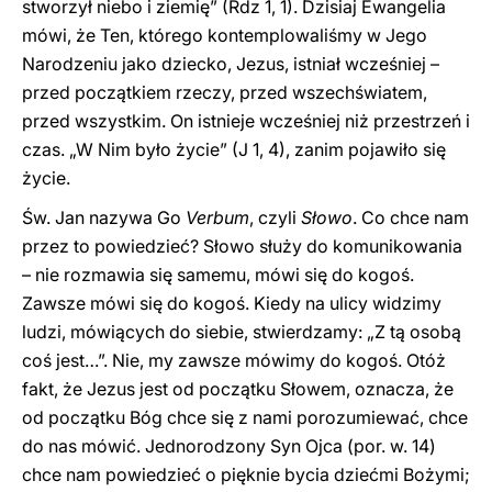
stworzył niebo i ziemię” (Rdz 1, 1). Dzisiaj Ewangelia
mówi, że Ten, którego kontemplowaliśmy w Jego
Narodzeniu jako dziecko, Jezus, istniał wcześniej –
przed początkiem rzeczy, przed wszechświatem,
przed wszystkim. On istnieje wcześniej niż przestrzeń i
czas. „W Nim było życie” (J 1, 4), zanim pojawiło się
życie.
Św. Jan nazywa Go
Verbum
, czyli
Słowo
. Co chce nam
przez to powiedzieć? Słowo służy do komunikowania
– nie rozmawia się samemu, mówi się do kogoś.
Zawsze mówi się do kogoś. Kiedy na ulicy widzimy
ludzi, mówiących do siebie, stwierdzamy: „Z tą osobą
coś jest…”. Nie, my zawsze mówimy do kogoś. Otóż
fakt, że Jezus jest od początku Słowem, oznacza, że
od początku Bóg chce się z nami porozumiewać, chce
do nas mówić. Jednorodzony Syn Ojca (por. w. 14)
chce nam powiedzieć o pięknie bycia dziećmi Bożymi;