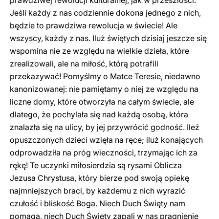
prawdziwej rewolucji kulturalnej, jak w przeszłości.
Jeśli każdy z nas codziennie dokona jednego z nich,
będzie to prawdziwa rewolucja w świecie! Ale
wszyscy, każdy z nas. Iluż świętych dzisiaj jeszcze się
wspomina nie ze względu na wielkie dzieła, które
zrealizowali, ale na miłość, którą potrafili
przekazywać! Pomyślmy o Matce Teresie, niedawno
kanonizowanej: nie pamiętamy o niej ze względu na
liczne domy, które otworzyła na całym świecie, ale
dlatego, że pochylała się nad każdą osobą, która
znalazła się na ulicy, by jej przywrócić godność. Ileż
opuszczonych dzieci wzięła na ręce; iluż konających
odprowadziła na próg wieczności, trzymając ich za
rękę! Te uczynki miłosierdzia są rysami Oblicza
Jezusa Chrystusa, który bierze pod swoją opiekę
najmniejszych braci, by każdemu z nich wyrazić
czułość i bliskość Boga. Niech Duch Święty nam
pomaga, niech Duch Święty zapali w nas pragnienie