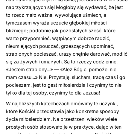
naprzykrzających się! Mogłoby się wydawać, że jest
to rzecz mało ważna, wywołująca uśmiech, a
tymczasem wyraża uczucie głębokiej miłości
bliźniego; podobnie jak pozostałych sześć, które
warto przypomnieć: wątpiącym dobrze radzić,
nieumiejących pouczać, grzeszących upominać,
strapionych pocieszać, urazy chętnie darować, modlić
się za żywych i umarłych. Są to rzeczy codzienne!
«Jestem strapiony...» — «Ależ Bóg ci pomoże, nie
mam czasu...» Nie! Przystaję, słucham, tracę czas i go
pocieszam, jest to gest miłosierdzia i czynimy to nie
tylko dla tej osoby, czynimy to dla Jezusa!
W najbliższych katechezach omówimy te uczynki,
które Kościół przedstawia jako konkretne sposoby
życia miłosierdziem. Na przestrzeni wieków wiele
prostych osób stosowało je w praktyce, dając w ten