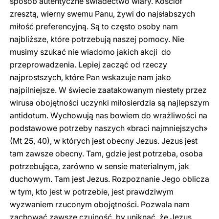
sposób autentyczne świadectwo wiary. Kościół
zresztą, wierny swemu Panu, żywi do najsłabszych
miłość preferencyjną. Są to często osoby nam
najbliższe, które potrzebują naszej pomocy. Nie
musimy szukać nie wiadomo jakich akcji do
przeprowadzenia. Lepiej zacząć od rzeczy
najprostszych, które Pan wskazuje nam jako
najpilniejsze. W świecie zaatakowanym niestety przez
wirusa obojętności uczynki miłosierdzia są najlepszym
antidotum. Wychowują nas bowiem do wrażliwości na
podstawowe potrzeby naszych «braci najmniejszych»
(Mt 25, 40), w których jest obecny Jezus. Jezus jest
tam zawsze obecny. Tam, gdzie jest potrzeba, osoba
potrzebująca, zarówno w sensie materialnym, jak
duchowym. Tam jest Jezus. Rozpoznanie Jego oblicza
w tym, kto jest w potrzebie, jest prawdziwym
wyzwaniem rzuconym obojętności. Pozwala nam
zachować zawsze czujność, by uniknąć, że Jezus