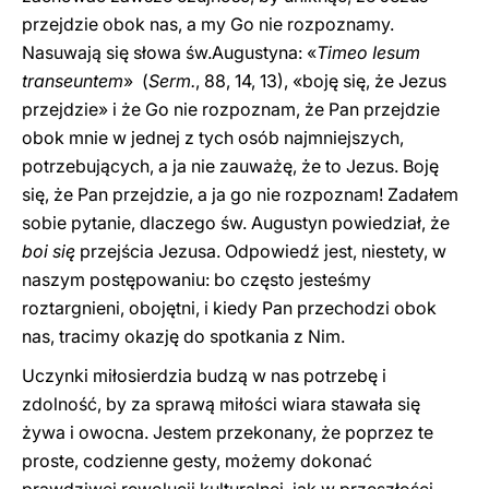
przejdzie obok nas, a my Go nie rozpoznamy.
Nasuwają się słowa św.Augustyna: «
Timeo Iesum
transeuntem
» (
Serm.
, 88, 14, 13), «boję się, że Jezus
przejdzie» i że Go nie rozpoznam, że Pan przejdzie
obok mnie w jednej z tych osób najmniejszych,
potrzebujących, a ja nie zauważę, że to Jezus. Boję
się, że Pan przejdzie, a ja go nie rozpoznam! Zadałem
sobie pytanie, dlaczego św. Augustyn powiedział, że
boi się
przejścia Jezusa. Odpowiedź jest, niestety, w
naszym postępowaniu: bo często jesteśmy
roztargnieni, obojętni, i kiedy Pan przechodzi obok
nas, tracimy okazję do spotkania z Nim.
Uczynki miłosierdzia budzą w nas potrzebę i
zdolność, by za sprawą miłości wiara stawała się
żywa i owocna. Jestem przekonany, że poprzez te
proste, codzienne gesty, możemy dokonać