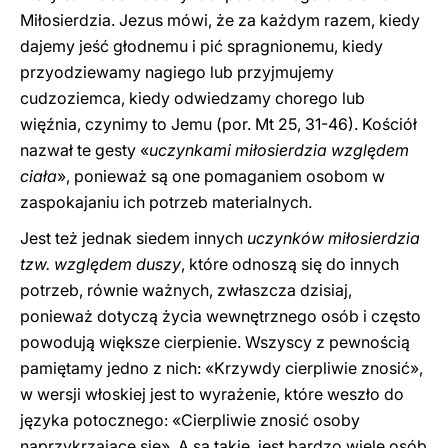
Miłosierdzia. Jezus mówi, że za każdym razem, kiedy
dajemy jeść głodnemu i pić spragnionemu, kiedy
przyodziewamy nagiego lub przyjmujemy
cudzoziemca, kiedy odwiedzamy chorego lub
więźnia, czynimy to Jemu (por. Mt 25, 31-46). Kościół
nazwał te gesty «
uczynkami miłosierdzia względem
ciała
», ponieważ są one pomaganiem osobom w
zaspokajaniu ich potrzeb materialnych.
Jest też jednak siedem innych
uczynków miłosierdzia
tzw. względem duszy
, które odnoszą się do innych
potrzeb, równie ważnych, zwłaszcza dzisiaj,
ponieważ dotyczą życia wewnętrznego osób i często
powodują większe cierpienie. Wszyscy z pewnością
pamiętamy jedno z nich: «Krzywdy cierpliwie znosić»,
w wersji włoskiej jest to wyrażenie, które weszło do
języka potocznego: «Cierpliwie znosić osoby
naprzykrzające się». A są takie, jest bardzo wiele osób