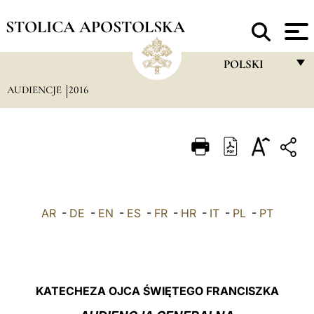
STOLICA APOSTOLSKA
POLSKI
AUDIENCJE
2016
FRANÇAIS
ENGLISH
ITALIANO
PORTUGUÊS
ESPAÑOL
AR
-
DE
-
EN
-
ES
-
FR
-
HR
-
IT
-
PL
-
PT
DEUTSCH
POLSKI
العربيّة
KATECHEZA OJCA ŚWIĘTEGO FRANCISZKA
中文