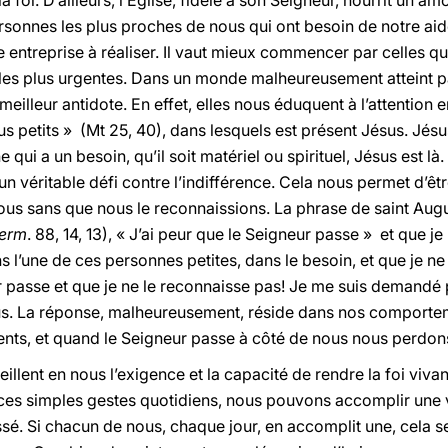
foi. D’ailleurs, l’Église, fidèle à son Seigneur, nourrit un am
ersonnes les plus proches de nous qui ont besoin de notre ai
e entreprise à réaliser. Il vaut mieux commencer par celles qu
s plus urgentes. Dans un monde malheureusement atteint par l
eilleur antidote. En effet, elles nous éduquent à l’attention 
us petits » (Mt 25, 40), dans lesquels est présent Jésus. Jésu
e qui a un besoin, qu’il soit matériel ou spirituel, Jésus est 
 un véritable défi contre l’indifférence. Cela nous permet d’êtr
ous sans que nous le reconnaissions. La phrase de saint August
erm
. 88, 14, 13), « J’ai peur que le Seigneur passe » et que j
 l’une de ces personnes petites, dans le besoin, et que je ne
r passe et que je ne le reconnaisse pas! Je me suis demandé 
s. La réponse, malheureusement, réside dans nos comportem
ents, et quand le Seigneur passe à côté de nous nous perdons
lent en nous l’exigence et la capacité de rendre la foi vivante
ces simples gestes quotidiens, nous pouvons accomplir une vé
sé. Si chacun de nous, chaque jour, en accomplit une, cela s