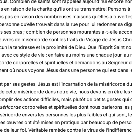
ous. Combien de saints sont rappelés aujourd’hui encore no
is en raison de la charité qu’ils ont su transmettre! Pensons
ns pas en raison des nombreuses maisons qu’elles a ouverte
personne qu’elle trouvait dans la rue pour lui redonner sa di
s ses bras ; combien de personnes mourantes a-t-elle accomp
œuvres de miséricorde sont les traits du Visage de Jésus Chri
un la tendresse et la proximité de Dieu. Que l’Esprit Saint nou
re avec ce style de vie : en faire au moins une chaque jour, 
orde corporelles et spirituelles et demandons au Seigneur de
ment où nous voyons Jésus dans une personne qui est dans l
et par ses gestes, Jésus est l’incarnation de la miséricorde du
e de cette miséricorde dans notre vie, nous devons en être les
ccomplir des actions difficiles, mais plutôt de petits gestes q
séricorde
corporelles et spirituelles dont nous parlerons les
éricorde envers les personnes les plus faibles et qui sont, l
 ces œuvres ont été mises en pratique par beaucoup de pers
de leur foi. Véritable remède contre le virus de l’indifférenc