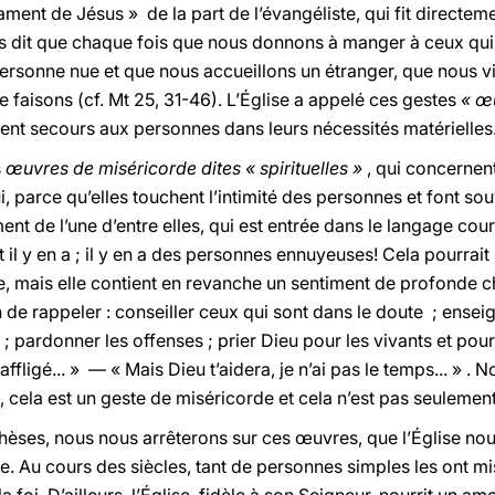
ent de Jésus » de la part de l’évangéliste, qui fit directemen
us dit que chaque fois que nous donnons à manger à ceux qui 
personne nue et que nous accueillons un étranger, que nous v
 le faisons (cf. Mt 25, 31-46). L’Église a appelé ces gestes
« œ
rtent secours aux personnes dans leurs nécessités matérielles
s
œuvres de miséricorde dites « spirituelles »
, qui concernen
i, parce qu’elles touchent l’intimité des personnes et font so
nt de l’une d’entre elles, qui est entrée dans le langage co
 il y en a ; il y en a des personnes ennuyeuses! Cela pourra
re, mais elle contient en revanche un sentiment de profonde ch
n de rappeler : conseiller ceux qui sont dans le doute ; enseign
s ; pardonner les offenses ; prier Dieu pour les vivants et po
affligé... » — « Mais Dieu t’aidera, je n’ai pas le temps... » . No
 cela est un geste de miséricorde et cela n’est pas seulement fa
hèses, nous nous arrêterons sur ces œuvres, que l’Église n
e. Au cours des siècles, tant de personnes simples les ont mi