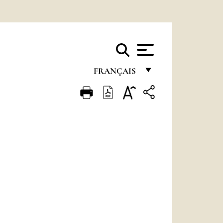
FRANÇAIS
FRANÇAIS
ENGLISH
ITALIANO
PORTUGUÊS
ESPAÑOL
DEUTSCH
POLSKI