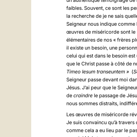
un authentique témoignage de la 
faibles. Souvent, ce sont les p
la recherche de je ne sais quell
Seigneur nous indique comme le
œuvres de miséricorde sont le m
élémentaires de nos « frères pl
il existe un besoin, une personn
celui qui est dans le besoin est
que le Christ passe à côté de n
Timeo Iesum transeuntem »
(
S
Seigneur passe devant moi dans
Jésus. J’ai peur que le Seigneu
de
craindre
le passage de Jésu
nous sommes distraits, indiffér
Les œuvres de miséricorde réveil
Je suis convaincu qu’à travers 
comme cela a eu lieu par le pas