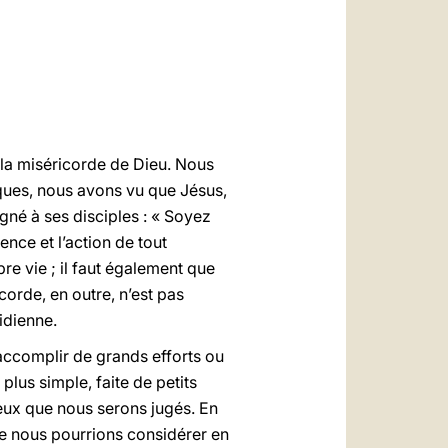
العربيّة
中文
LATINE
 la miséricorde de Dieu. Nous
iques, nous avons vu que Jésus,
igné à ses disciples : « Soyez
ence et l’action de tout
pre vie ; il faut également que
corde, en outre, n’est pas
idienne.
accomplir de grands efforts ou
lus simple, faite de petits
r eux que nous serons jugés. En
ue nous pourrions considérer en