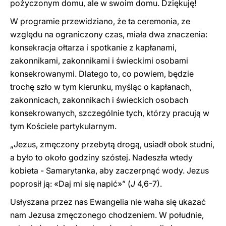
pożyczonym domu, ale w swoim domu. Dziękuję!
W programie przewidziano, że ta ceremonia, ze
względu na ograniczony czas, miała dwa znaczenia:
konsekracja ołtarza i spotkanie z kapłanami,
zakonnikami, zakonnikami i świeckimi osobami
konsekrowanymi. Dlatego to, co powiem, będzie
trochę szło w tym kierunku, myśląc o kapłanach,
zakonnicach, zakonnikach i świeckich osobach
konsekrowanych, szczególnie tych, którzy pracują w
tym Kościele partykularnym.
„Jezus, zmęczony przebytą drogą, usiadł obok studni,
a było to około godziny szóstej. Nadeszła wtedy
kobieta - Samarytanka, aby zaczerpnąć wody. Jezus
poprosił ją: «Daj mi się napić»” (
J
4,6-7).
Usłyszana przez nas Ewangelia nie waha się ukazać
nam Jezusa zmęczonego chodzeniem. W południe,