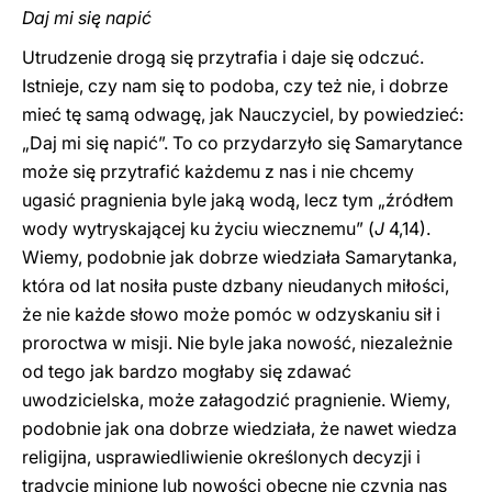
Daj mi się napić
Utrudzenie drogą się przytrafia i daje się odczuć.
Istnieje, czy nam się to podoba, czy też nie, i dobrze
mieć tę samą odwagę, jak Nauczyciel, by powiedzieć:
„Daj mi się napić”. To co przydarzyło się Samarytance
może się przytrafić każdemu z nas i nie chcemy
ugasić pragnienia byle jaką wodą, lecz tym „źródłem
wody wytryskającej ku życiu wiecznemu” (
J
4,14).
Wiemy, podobnie jak dobrze wiedziała Samarytanka,
która od lat nosiła puste dzbany nieudanych miłości,
że nie każde słowo może pomóc w odzyskaniu sił i
proroctwa w misji. Nie byle jaka nowość, niezależnie
od tego jak bardzo mogłaby się zdawać
uwodzicielska, może załagodzić pragnienie. Wiemy,
podobnie jak ona dobrze wiedziała, że nawet wiedza
religijna, usprawiedliwienie określonych decyzji i
tradycje minione lub nowości obecne nie czynią nas