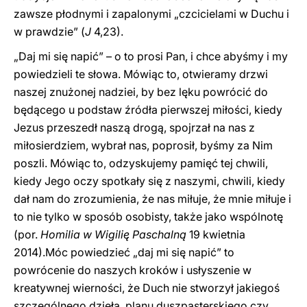
zawsze płodnymi i zapalonymi „czcicielami w Duchu i
w prawdzie” (
J
4,23).
„Daj mi się napić” – o to prosi Pan, i chce abyśmy i my
powiedzieli te słowa. Mówiąc to, otwieramy drzwi
naszej znużonej nadziei, by bez lęku powrócić do
będącego u podstaw źródła pierwszej miłości, kiedy
Jezus przeszedł naszą drogą, spojrzał na nas z
miłosierdziem, wybrał nas, poprosił, byśmy za Nim
poszli. Mówiąc to, odzyskujemy pamięć tej chwili,
kiedy Jego oczy spotkały się z naszymi, chwili, kiedy
dał nam do zrozumienia, że nas miłuje, że mnie miłuje i
to nie tylko w sposób osobisty, także jako wspólnotę
(por.
Homilia w Wigilię Paschalną
19 kwietnia
2014).Móc powiedzieć „daj mi się napić” to
powrócenie do naszych kroków i usłyszenie w
kreatywnej wierności, że Duch nie stworzył jakiegoś
szczególnego dzieła, planu duszpasterskiego czy