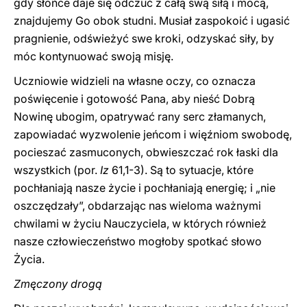
gdy słońce daje się odczuć z całą swą siłą i mocą,
znajdujemy Go obok studni. Musiał zaspokoić i ugasić
pragnienie, odświeżyć swe kroki, odzyskać siły, by
móc kontynuować swoją misję.
Uczniowie widzieli na własne oczy, co oznacza
poświęcenie i gotowość Pana, aby nieść Dobrą
Nowinę ubogim, opatrywać rany serc złamanych,
zapowiadać wyzwolenie jeńcom i więźniom swobodę,
pocieszać zasmuconych, obwieszczać rok łaski dla
wszystkich (por.
Iz
61,1-3). Są to sytuacje, które
pochłaniają nasze życie i pochłaniają energię; i „nie
oszczędzały”, obdarzając nas wieloma ważnymi
chwilami w życiu Nauczyciela, w których również
nasze człowieczeństwo mogłoby spotkać słowo
Życia.
Zmęczony drogą