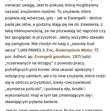
zwracać uwagę. Jest to pokusa, którą moglibyśmy
nazwać
znużeniem nadziei
. To znużenie, które
pojawia się wówczas, gdy - jak w Ewangelii - słońce
pada jak ołów, a godziny stają się nie do zniesienia, z
taką intensywnością, że nie pozwalają iść naprzód czy
też spoglądać w przyszłość. Jakby wszystko stawało
się zamglone. Nie chodzi mi tutaj o „swoisty trud
serca” (JAN PAWEŁ II, Enc,
Redemptoris Mater
, 17;
por. Adhort. ap.
Evangelii gaudium
, 287
) ludzi
„rozerwanych na strzępy” z powodu pracy,
potrafiących pod koniec dnia ukazać spokojny i
wdzięczny uśmiech, ale o to inne znużenie, które rodzi
się w obliczu przyszłości, kiedy rzeczywistość
„wymierza policzki”, i podważa siły, środki i
wykonalność misji w tym tak zmieniającym się i
stawiającym pytania świecie.
Jest to zmęczenie paraliżujące. Rodzi się z patrzenia