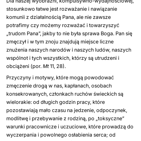
Dla naszej wyobraźni, kompulsywno-wydajnościowej,
stosunkowo łatwe jest rozważanie i nawiązanie
komunii z działalnością Pana, ale nie zawsze
potrafimy czy możemy rozważać i towarzyszyć
„trudom Pana”, jakby to nie była sprawa Boga. Pan się
zmęczył i w tym znoju znajdują miejsce liczne
znużenia naszych narodów i naszych ludów, naszych
wspólnot i tych wszystkich, którzy są utrudzeni i
obciążeni (por.
Mt
11, 28).
Przyczyny i motywy, które mogą powodować
zmęczenie drogą w nas, kapłanach, osobach
konsekrowanych, członkach ruchów świeckich są
wielorakie: od długich godzin pracy, które
pozostawiają mało czasu na jedzenie, odpoczynek,
modlitwę i przebywanie z rodziną, po „toksyczne”
warunki pracownicze i uczuciowe, które prowadzą do
wyczerpania i powolnego osłabienia serca; od