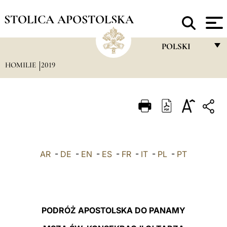
STOLICA APOSTOLSKA
POLSKI
HOMILIE
2019
FRANÇAIS
ENGLISH
ITALIANO
PORTUGUÊS
ESPAÑOL
AR
-
DE
-
EN
-
ES
-
FR
-
IT
-
PL
-
PT
DEUTSCH
POLSKI
العربيّة
PODRÓŻ APOSTOLSKA DO PANAMY
中文