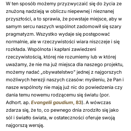
W ten sposób możemy przyzwyczaić się do życia ze
znużoną nadzieją w obliczu niepewnej i nieznanej
przyszłości, a to sprawia, że powstaje miejsce, aby w
samym sercu naszych wspólnot zadomowił się szary
pragmatyzm. Wszystko wydaje się postępować
normalnie, ale w rzeczywistości wiara niszczeje i się
rozkłada. Wspólnota i kapłani zawiedzeni
rzeczywistością, której nie rozumiemy lub w której
uważamy, że nie ma już miejsca dla naszego projektu,
możemy nadać „obywatelstwo” jednej z najgorszych
możliwych herezji naszych czasów: myśleniu, że Pan i
nasze wspólnoty nie mają już nic do powiedzenia czy
dania temu nowemu rodzącemu się światu (por.
Adhort. ap.
Evangelii gaudium
, 83
). A wówczas
zdarza się, że to, co pewnego dnia zrodziło się jako
sól i światło świata, w ostateczności oferuje swoją
najgorszą wersję.