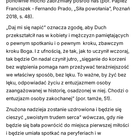
ponownie mocno zabrzmiały pośród nas (por. Papież
Franciszek - Fernando Prado, „Siła powołania”, Poznań
2018, s. 48).
„Daj mi się napić” oznacza zgodę, aby Duch
przekształcił nas w kobiety i mężczyzn pamiętających
o pewnym spotkaniu i o pewnym kroku, zbawczym
kroku Boga. I z ufnością, że tak, jak to uczynił wczoraj,
tak będzie On nadal czynił jutro, „sięganie do korzeni
bez wątpienia pomaga nam przeżywać teraźniejszość
we właściwy sposób, bez lęku. To ważne, by żyć bez
lęku, odpowiadać życiu z entuzjazmem osoby
zaangażowanej w historię, osadzonej w niej. Chodzi o
entuzjazm osoby zakochanej” (por. tamże, 51).
Znużona nadzieja zostanie uzdrowiona i będzie się
cieszyć „swoistym trudem serca” wówczas, gdy nie
będzie się bała powrócić do miejsca pierwszej miłości
i będzie umiała spotkać na peryferiach i w