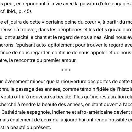
ans peur, en répondant à la vie avec la passion d’être engagés 
cf. Ibid., p. 45).
e et jouira de cette « certaine peine du cœur », à partir du m
éussir à trouver, dans les périphéries et les défis qui aujourd
ont suscité le chant et le regard de nos ainés. Ainsi nous évi
ns l’épuisant auto-apitoiement pour trouver le regard avec 
inue de nous regarder, continue de nous appeler et de nous i
ontre, la rencontre du premier amour.
* * *
un évènement mineur que la réouverture des portes de cette
onnu le passage des années, comme témoin fidèle de l’histoir
a voulu offrir à nouveau sa beauté. Plus qu’une restauration c
 cherché à rendre la beauté des années, en étant ouvert à l’ac
Une Cathédrale espagnole, indienne et afro-américaine devient
is également de ceux qui aujourd’hui ont rendu possible ce f
st la beauté du présent.