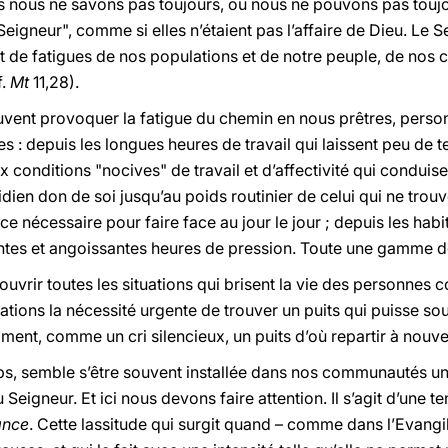
ais nous ne savons pas toujours, ou nous ne pouvons pas touj
igneur", comme si elles n’étaient pas l’affaire de Dieu. Le Se
ant de fatigues de nos populations et de notre peuple, de no
f.
Mt
11,28).
euvent provoquer la fatigue du chemin en nous prêtres, per
s : depuis les longues heures de travail qui laissent peu de
ux conditions "nocives" de travail et d’affectivité qui conduise
dien don de soi jusqu’au poids routinier de celui qui ne trouve
 nécessaire pour faire face au jour le jour ; depuis les habit
ntes et angoissantes heures de pression. Toute une gamme d
couvrir toutes les situations qui brisent la vie des personnes
tions la nécessité urgente de trouver un puits qui puisse soul
ment, comme un cri silencieux, un puits d’où repartir à nouv
ps, semble s’être souvent installée dans nos communautés une
u Seigneur. Et ici nous devons faire attention. Il s’agit d’une 
ance
. Cette lassitude qui surgit quand – comme dans l’Evang