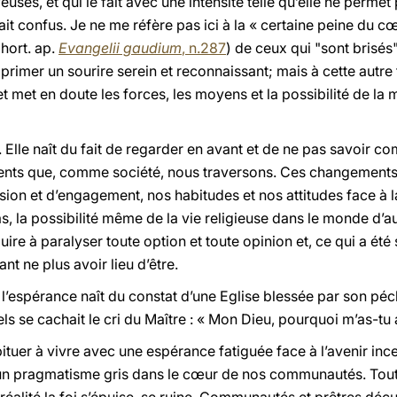
uses, et qui le fait avec une intensité telle qu’elle ne perme
 confus. Je ne me réfère pas ici à la « certaine peine du cœur
Exhort. ap.
Evangelii gaudium
, n.287
) de ceux qui "sont brisés" 
primer un sourire serein et reconnaissant; mais à cette autre f
" et met en doute les forces, les moyens et la possibilité de l
 Elle naît du fait de regarder en avant et de ne pas savoir co
ments que, comme société, nous traversons. Ces changement
ion et d’engagement, nos habitudes et nos attitudes face à la 
 la possibilité même de la vie religieuse dans le monde d’au
e à paralyser toute option et toute opinion et, ce qui a été s
t ne plus avoir lieu d’être.
e l’espérance naît du constat d’une Eglise blessée par son péc
els se cachait le cri du Maître : « Mon Dieu, pourquoi m’as-tu
tuer à vivre avec une espérance fatiguée face à l’avenir incer
le un pragmatisme gris dans le cœur de nos communautés. T