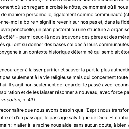
ent où son regard a croisé le nôtre, ce moment où il nous a f
ent de manière personnelle, également comme communauté (c
onne-moi à boire » signifie revenir sur nos pas et, dans la fi
œuvre ponctuelle, un plan pastoral ou une structure à organi
d’à côté" – parmi ceux-là nous trouvons des pères et des mère
és qui ont su donner des bases solides à leurs communautés –
t oxygène à un contexte historique déterminé qui semblait étou
encourager à laisser purifier et sauver la part la plus authen
t pas seulement à la vie religieuse mais qui concernent toute 
hui. Il s’agit non seulement de regarder le passé avec recon
nspiration et de les laisser résonner à nouveau, avec force p
a vocation
, p. 43).
e reconnaître que nous avons besoin que l’Esprit nous trans
re et d’un passage, le passage salvifique de Dieu. Et confiant
emain : « aller à la racine nous aide, sans aucun doute, à bien v