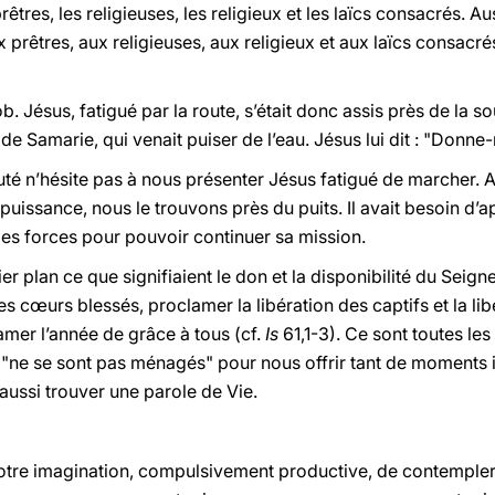
prêtres, les religieuses, les religieux et les laïcs consacrés. Au
 prêtres, aux religieuses, aux religieux et aux laïcs consacrés
b. Jésus, fatigué par la route, s’était donc assis près de la so
 Samarie, qui venait puiser de l’eau. Jésus lui dit : "Donne-m
é n’hésite pas à nous présenter Jésus fatigué de marcher. A m
 puissance, nous le trouvons près du puits. Il avait besoin d’ap
des forces pour pouvoir continuer sa mission.
er plan ce que signifiaient le don et la disponibilité du Seig
s cœurs blessés, proclamer la libération des captifs et la lib
lamer l’année de grâce à tous (cf.
Is
61,1-3). Ce sont toutes les 
 ils "ne se sont pas ménagés" pour nous offrir tant de moments
aussi trouver une parole de Vie.
r notre imagination, compulsivement productive, de contemple