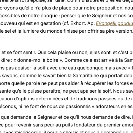
alité la foi s’épuise, se ruine. Communautés et prêtres déçus
oyons qu’elle n’a plus de place pour notre proposition, nou
s possibles de notre époque : penser que le Seigneur et nos c
ouveau qui est en gestation (cf. Exhort. Ap.
Evangelii gaudi
le sel et la lumière du monde finisse par offrir sa pire version
et se font sentir. Que cela plaise ou non, elles sont, et c’es
 dire : « donne-moi à boire ». Comme cela est arrivé à la Sama
s pas apaiser la soif avec une eau quelconque mais avec « la
s savons, comme le savait bien la Samaritaine qui portait de
orte quelle parole ne peut pas aider à récupérer les forces et
nte qu’elle puisse paraître, ne peut apaiser la soif. Nous sa
tification d’options déterminées et de traditions passées ou d
éconds, ni ne font de nous de passionnés « adorateurs en espr
e que demande le Seigneur et ce qu’il nous demande de dire. E
ée pour revenir sans peur au puits fondateur du premier amo
s avec miséricorde, il nous a choisis et nous a demandé de le 