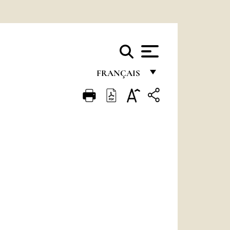
FRANÇAIS
FRANÇAIS
ENGLISH
ITALIANO
PORTUGUÊS
ESPAÑOL
DEUTSCH
POLSKI