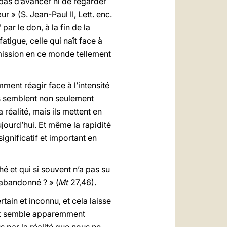
t pas d’avancer ni de regarder
 » (S. Jean-Paul II, Lett. enc.
par le don, à la fin de la
atigue, celle qui naît face à
a mission en ce monde tellement
mment réagir face à l’intensité
s semblent non seulement
réalité, mais ils mettent en
jourd’hui. Et même la rapidité
ignificatif et important en
hé et qui si souvent n’a pas su
 abandonné ? » (
Mt
27,46).
tain et inconnu, et cela laisse
out semble apparemment