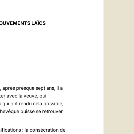
العربيّة
中文
MOUVEMENTS LAÏCS
LATINE
 après presque sept ans, il a
ter avec la veuve, qui
 qui ont rendu cela possible,
Archevêque puisse se retrouver
fications : la consécration de