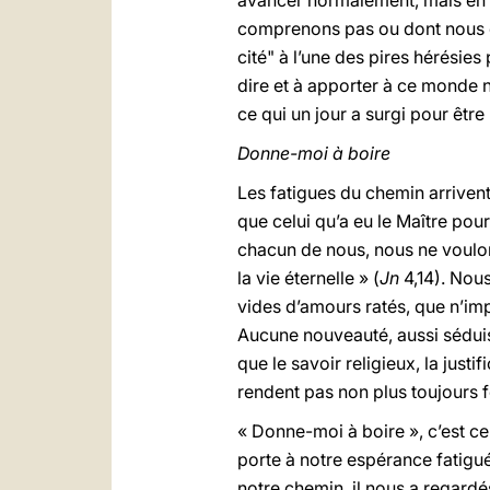
avancer normalement, mais en ré
comprenons pas ou dont nous cr
cité" à l’une des pires hérésie
dire et à apporter à ce monde n
ce qui un jour a surgi pour être 
Donne-moi à boire
Les fatigues du chemin arrivent 
que celui qu’a eu le Maître pour
chacun de nous, nous ne voulon
la vie éternelle » (
Jn
4,14). Nou
vides d’amours ratés, que n’imp
Aucune nouveauté, aussi séduisa
que le savoir religieux, la jus
rendent pas non plus toujours f
« Donne-moi à boire », c’est c
porte à notre espérance fatigu
notre chemin, il nous a regardé