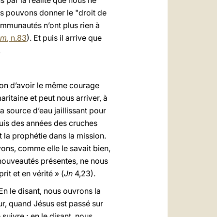
 par la réalité que nous ne
s pouvons donner le "droit de
ommunautés n’ont plus rien à
um
, n.83
). Et puis il arrive que
.
t bon d’avoir le même courage
ritaine et peut nous arriver, à
 source d’eau jaillissant pour
puis des années des cruches
 la prophétie dans la mission.
vons, comme elle le savait bien,
e nouveautés présentes, ne nous
it et en vérité » (
Jn
4,23).
n le disant, nous ouvrons la
ur, quand Jésus est passé sur
suivre ; en le disant, nous