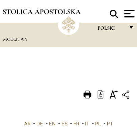
STOLICA APOSTOLSKA
POLSKI
MODLITWY
FRANÇAIS
ENGLISH
ITALIANO
PORTUGUÊS
ESPAÑOL
DEUTSCH
POLSKI
AR
-
DE
-
EN
-
ES
-
FR
-
IT
-
PL
العربيّة
-
PT
中文