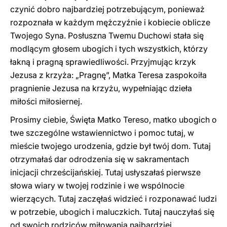
czynić dobro najbardziej potrzebującym, ponieważ
rozpoznała w każdym mężczyźnie i kobiecie oblicze
Twojego Syna. Posłuszna Twemu Duchowi stała się
modlącym głosem ubogich i tych wszystkich, którzy
łakną i pragną sprawiedliwości. Przyjmując krzyk
Jezusa z krzyża: „Pragnę”, Matka Teresa zaspokoiła
pragnienie Jezusa na krzyżu, wypełniając dzieła
miłości miłosiernej.
Prosimy ciebie, Święta Matko Tereso, matko ubogich o
twe szczególne wstawiennictwo i pomoc tutaj, w
mieście twojego urodzenia, gdzie był twój dom. Tutaj
otrzymałaś dar odrodzenia się w sakramentach
inicjacji chrześcijańskiej. Tutaj usłyszałaś pierwsze
słowa wiary w twojej rodzinie i we wspólnocie
wierzących. Tutaj zaczęłaś widzieć i rozponawać ludzi
w potrzebie, ubogich i maluczkich. Tutaj nauczyłaś się
od swoich rodziców miłowania najbardziej