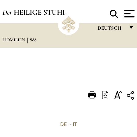
Der
HEILIGE STUHL
DEUTSCH
HOMILIEN
1988
FRANÇAIS
ENGLISH
ITALIANO
PORTUGUÊS
ESPAÑOL
DEUTSCH
POLSKI
العربيّة
DE
-
IT
中文