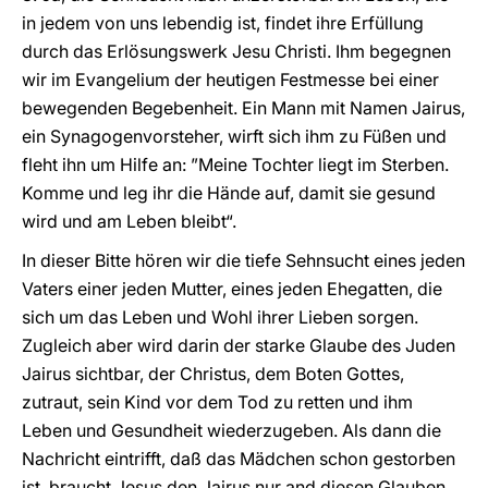
in jedem von uns lebendig ist, findet ihre Erfüllung
durch das Erlösungswerk Jesu Christi. Ihm begegnen
wir im Evangelium der heutigen Festmesse bei einer
bewegenden Begebenheit. Ein Mann mit Namen Jairus,
ein Synagogenvorsteher, wirft sich ihm zu Füßen und
fleht ihn um Hilfe an: ”Meine Tochter liegt im Sterben.
Komme und leg ihr die Hände auf, damit sie gesund
wird und am Leben bleibt“.
In dieser Bitte hören wir die tiefe Sehnsucht eines jeden
Vaters einer jeden Mutter, eines jeden Ehegatten, die
sich um das Leben und Wohl ihrer Lieben sorgen.
Zugleich aber wird darin der starke Glaube des Juden
Jairus sichtbar, der Christus, dem Boten Gottes,
zutraut, sein Kind vor dem Tod zu retten und ihm
Leben und Gesundheit wiederzugeben. Als dann die
Nachricht eintrifft, daß das Mädchen schon gestorben
ist, braucht Jesus den Jairus nur and diesen Glauben