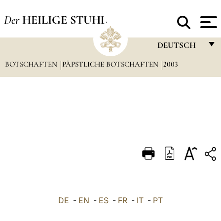
Der
HEILIGE STUHL
DEUTSCH
BOTSCHAFTEN
PÄPSTLICHE BOTSCHAFTEN
FRANÇAIS
2003
ENGLISH
ITALIANO
PORTUGUÊS
ESPAÑOL
DEUTSCH
POLSKI
العربيّة
DE
-
EN
-
ES
-
FR
-
IT
-
PT
中文