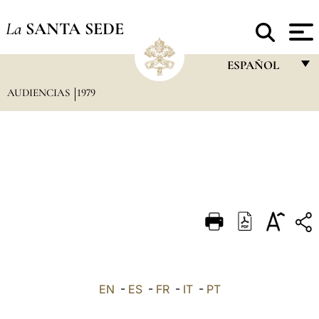
La
SANTA SEDE
ESPAÑOL
AUDIENCIAS
1979
FRANÇAIS
ENGLISH
ITALIANO
PORTUGUÊS
ESPAÑOL
DEUTSCH
POLSKI
العربيّة
EN
-
ES
-
FR
-
IT
-
PT
中文