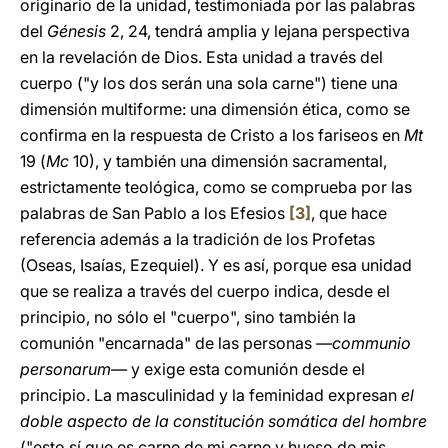
originario de la unidad, testimoniada por las palabras
del
Génesis
2, 24, tendrá amplia y lejana perspectiva
en la revelación de Dios. Esta unidad a través del
cuerpo ("y los dos serán una sola carne") tiene una
dimensión multiforme: una dimensión ética, como se
confirma en la respuesta de Cristo a los fariseos en
Mt
19 (
Mc
10), y también una dimensión sacramental,
estrictamente teológica, como se comprueba por las
palabras de San Pablo a los Efesios
[3]
, que hace
referencia además a la tradición de los Profetas
(Oseas, Isaías, Ezequiel). Y es así, porque esa unidad
que se realiza a través del cuerpo indica, desde el
principio, no sólo el "cuerpo", sino también la
comunión "encarnada" de las personas
—communio
personarum—
y exige esta comunión desde el
principio. La masculinidad y la feminidad expresan
el
doble aspecto de la constitución somática del hombre
("esto sí que es carne de mi carne y hueso de mis