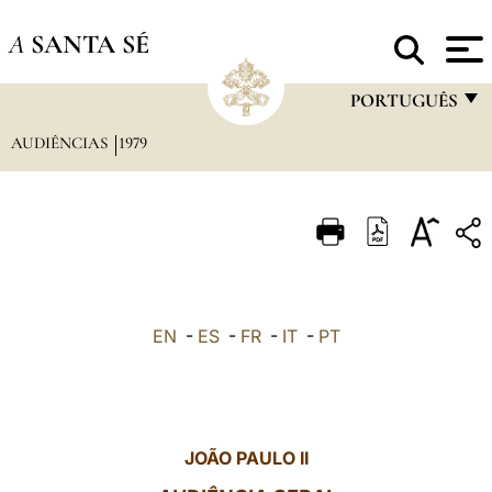
A
SANTA SÉ
PORTUGUÊS
AUDIÊNCIAS
1979
FRANÇAIS
ENGLISH
ITALIANO
PORTUGUÊS
ESPAÑOL
EN
-
ES
-
FR
-
IT
-
PT
DEUTSCH
POLSKI
العربيّة
JOÃO PAULO II
中文