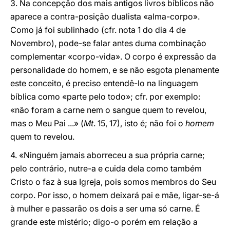
3. Na concepção dos mais antigos livros bíblicos não
aparece a contra-posição dualista «alma-corpo».
Como já foi sublinhado (cfr. nota 1 do dia 4 de
Novembro), pode-se falar antes duma combinação
complementar «corpo-vida». O corpo é expressão da
personalidade do homem, e se não esgota plenamente
este conceito, é preciso entendê-lo na linguagem
bíblica como «parte pelo todo»; cfr. por exemplo:
«não foram a carne nem o sangue quem to revelou,
mas o Meu Pai ...» (
Mt
. 15, 17), isto é; não foi o
homem
quem to revelou.
4. «Ninguém jamais aborreceu a sua própria carne;
pelo contrário, nutre-a e cuida dela como também
Cristo o faz à sua Igreja, pois somos membros do Seu
corpo. Por isso, o homem deixará pai e mãe, ligar-se-á
à mulher e passarão os dois a ser uma só carne. É
grande este mistério; digo-o porém em relação a