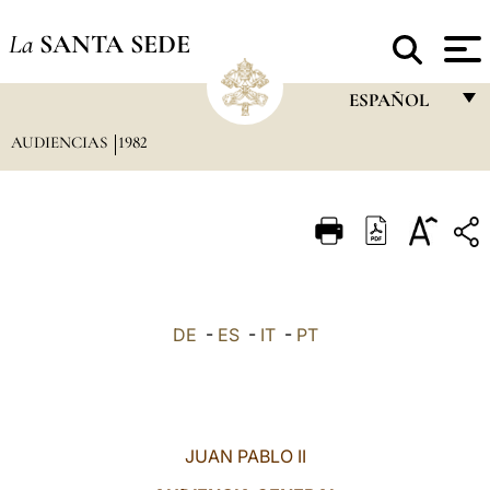
La
SANTA SEDE
ESPAÑOL
AUDIENCIAS
1982
FRANÇAIS
ENGLISH
ITALIANO
PORTUGUÊS
ESPAÑOL
DE
-
ES
-
IT
-
PT
DEUTSCH
POLSKI
العربيّة
JUAN PABLO II
中文