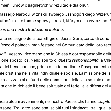
mień i umów osiągniętych w rezultacie dialogu”.
naszego Narodu, w znaku Twojego Jasnogórskiego Wizerun
 ufnością - te trudne sprawy i troski, którym dają wyraz moi 
a in una nostra traduzione italiana.
 te nel segno della tua Effigie di Jasna Góra, cerco di condiv
 Vescovi polacchi manifestano nel Comunicato della loro re
iali
i Vescovi ricordano che la Chiesa è corresponsabile della
ione apostolica. Nello spirito di
questa responsabilità
la Chi
ta del bene comune, prima di tutto mediante l’insegnamento de
e cristiana nella vita individuale e sociale. La missione dell
 realizzata al di fuori delle condizioni della vita sociale e po
a che lo richiede il bene spirituale dei fedeli e la difesa dei v
ificati alcuni avvenimenti, nel nostro Paese, che hanno
colpito
one. Tra l’altro sono stati sciolti tutti i sindacati, tra i quali