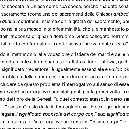
 ha sposato la Chiesa come sua sposa, perché “ha dato se ste
 sacramento (come uno dei sacramenti della Chiesa)
ambedu
 quella redentrice
, insieme con la grazia del sacramento, pen
rpo nella sua mascolinità e femminilità, che si è manifestato p
dell’innocenza originaria dell’uomo, viene collegato nell’immag
in tal modo confermato e in certo senso “nuovamente creato”.
o al matrimonio, alla vocazione cristiana dei mariti e delle mog
e direttamente a loro e parla soprattutto a loro. Tuttavia, que
o significato “redentore” è ugualmente essenziale e
valido pe
e problema della comprensione di lui e dell’auto-comprensio
ludere da questo problema l’interrogativo sul senso di esser
 Questi interrogativi sono stati posti per la prima volta in r
to del libro della Genesi. Fu quel contesto stesso, in certo s
l “classico” testo della lettera agli Efesini. E se il “grande mi
ollegare
il significato sponsale del corpo con il suo significat
o la risposta all’interrogativo sul senso di “essere corpo”, e