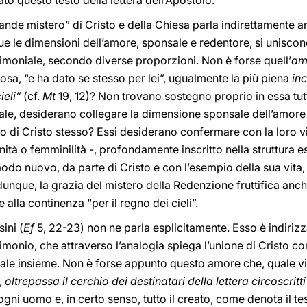
ato questo testo della lettera dell’Apostolo.
ande mistero” di Cristo e della Chiesa parla indirettamente an
due le dimensioni dell’amore, sponsale e redentore, si unisco
moniale, secondo diverse proporzioni. Non è forse quell’
am
posa, “e ha dato se stesso per lei”, ugualmente la più piena
in
ieli”
(cf.
Mt
19, 12)? Non trovano sostegno proprio in essa tut
eale, desiderano collegare la dimensione sponsale dell’amor
o di Cristo stesso? Essi desiderano confermare con la loro vi
nità o femminilità -, profondamente inscritto nella struttura 
odo nuovo, da parte di Cristo e con l’esempio della sua vita, 
unque, la grazia del mistero della Redenzione fruttifica anche
 alla continenza “per il regno dei cieli”.
sini (
Ef
5, 22-23) non ne parla esplicitamente. Esso è indirizz
onio, che attraverso l’analogia spiega l’unione di Cristo co
ale insieme. Non è forse appunto questo amore che, quale vi
,
oltrepassa il cerchio dei destinatari della lettera circoscritt
ni uomo e, in certo senso, tutto il creato, come denota il te