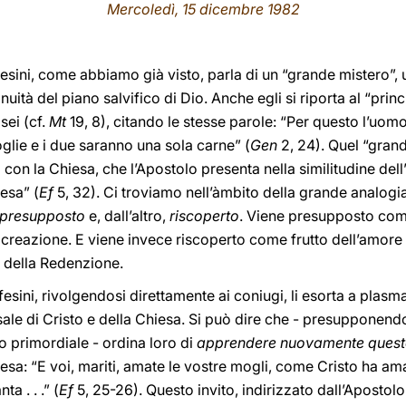
Mercoledì, 15 dicembre 1982
 Efesini, come abbiamo già visto, parla di un “grande mistero”,
uità del piano salvifico di Dio. Anche egli si riporta al “prin
sei (cf.
Mt
19, 8), citando le stesse parole: “Per questo l’u
glie e i due saranno una sola carne” (
Gen
2, 24). Quel “grand
 con la Chiesa, che l’Apostolo presenta nella similitudine dell’
iesa” (
Ef
5, 32). Ci troviamo nell’àmbito della grande analogia,
presupposto
e, dall’altro,
riscoperto
. Viene presupposto com
 creazione. E viene invece riscoperto come frutto dell’amore 
o della Redenzione.
 Efesini, rivolgendosi direttamente ai coniugi, li esorta a plas
ale di Cristo e della Chiesa. Si può dire che - presupponendo
o primordiale - ordina loro di
apprendere nuovamente ques
iesa: “E voi, mariti, amate le vostre mogli, come Cristo ha am
a . . .” (
Ef
5, 25-26). Questo invito, indirizzato dall’Apostolo 