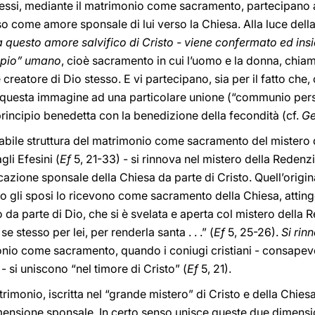
essi, mediante il matrimonio come sacramento, partecipano al
o come amore sponsale di lui verso la Chiesa. Alla luce della 
 questo amore salvifico di Cristo - viene confermato ed ins
ipio” umano
, cioè sacramento in cui l’uomo e la donna, chiam
creatore di Dio stesso. E vi partecipano, sia per il fatto che,
 di questa immagine ad una particolare unione (“communio pe
 principio benedetta con la benedizione della fecondità (cf.
G
stabile struttura del matrimonio come sacramento del mistero 
gli Efesini (
Ef
5, 21-33) - si rinnova nel mistero della Reden
cazione sponsale della Chiesa da parte di Cristo. Quell’origin
o gli sposi lo ricevono come sacramento della Chiesa, attin
o da parte di Dio, che si è svelata e aperta col mistero della
 stesso per lei, per renderla santa . . .” (
Ef
5, 25-26).
Si rin
nio come sacramento, quando i coniugi cristiani - consapevol
 si uniscono “nel timore di Cristo” (
Ef
5, 21).
rimonio, iscritta nel “grande mistero” di Cristo e della Chie
mensione sponsale. In certo senso unisce queste due dimension