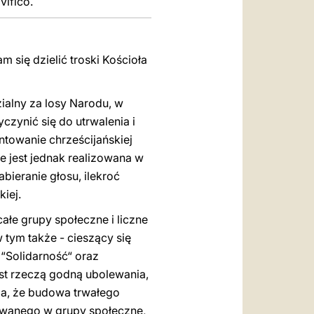
vifico.
się dzielić troski Kościoła
ialny za losy Narodu, w
czynić się do utrwalenia i
towanie chrześcijańskiej
ie jest jednak realizowana w
ieranie głosu, ilekroć
iej.
ałe grupy społeczne i liczne
tym także - cieszący się
Solidarność“ oraz
t rzeczą godną ubolewania,
ża, że budowa trwałego
wanego w grupy społeczne,