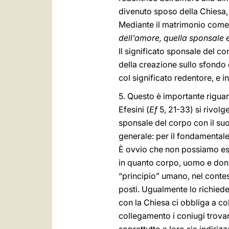
divenuto sposo della Chiesa,
Mediante il matrimonio come
dell’amore, quella sponsale e
Il significato sponsale del co
della creazione sullo sfondo 
col significato redentore, e 
5. Questo è importante riguard
Efesini (
Ef
5, 21-33) si rivolg
sponsale del corpo con il su
generale: per il fondamental
È ovvio che non possiamo esc
in quanto corpo, uomo e donna.
“principio” umano, nel contes
posti. Ugualmente lo richiede i
con la Chiesa ci obbliga a c
collegamento i coniugi trovan