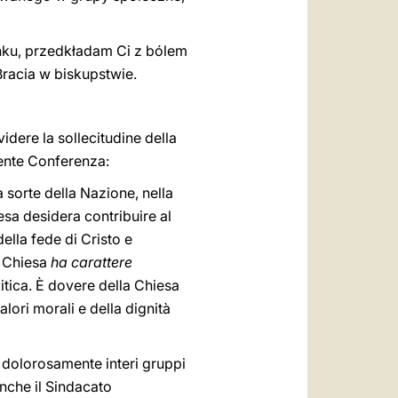
ku, przedkładam Ci z bólem
Bracia w biskupstwie.
idere la sollecitudine della
cente Conferenza:
 sorte della Nazione, nella
esa desidera contribuire al
lla fede di Cristo e
a Chiesa
ha carattere
litica. È dovere della Chiesa
alori morali e della dignità
dolorosamente interi gruppi
 anche il Sindacato