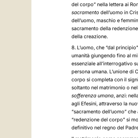
del corpo” nella lettera ai Ro
sacramento
dell’uomo in Cris
dell’uomo, maschio e femmina
sacramento della redenzione è
della creazione.
8. L’uomo, che “dal principio
umanità giungendo fino al mis
essenziale all’interrogativo s
persona umana. L’unione di Cr
corpo si completa con il signi
soltanto nel matrimonio o nel
sofferenza
umana
, anzi: nel
agli Efesini, attraverso la nu
“sacramento dell’uomo” che a
“redenzione del corpo” si mo
definitivo nel regno del Padre