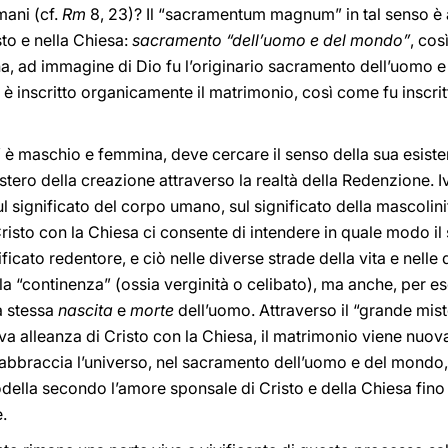
mani (cf.
Rm
8, 23)? Il “sacramentum magnum” in tal senso è 
to e nella Chiesa:
sacramento “dell’uomo e del mondo”
, cos
, ad immagine di Dio fu l’originario sacramento dell’uomo 
 inscritto organicamente il matrimonio, così come fu inscrit
” è maschio e femmina, deve cercare il senso della sua esiste
tero della creazione attraverso la realtà della Redenzione. Iv
ul significato del corpo umano, sul significato della mascolini
isto con la Chiesa ci consente di intendere in quale modo il 
ficato redentore, e ciò nelle diverse strade della vita e nelle 
la “continenza” (ossia verginità o celibato), ma anche, per e
la stessa
nascita
e
morte
dell’uomo. Attraverso il “grande mister
ova alleanza di Cristo con la Chiesa, il matrimonio viene nuov
bbraccia l’universo, nel sacramento dell’uomo e del mondo, c
della secondo l’amore sponsale di Cristo e della Chiesa fin
.