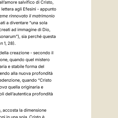
l’amore salvifico di Cristo,
lettera agli Efesini - appunto
ieme rinnovato il matrimonio
ati a diventare “una sola
 creati ad immagine di Dio,
rsonarum”), sia perché questa
en
1, 28).
della creazione - secondo il
zione, quando quel mistero
aria e stabile forma del
gendo alla nuova profondità
 Redenzione, quando “Cristo
nova
quella originaria e
i dell’autentica profondità
sa, accosta la dimensione
i in una sola. Cristo è