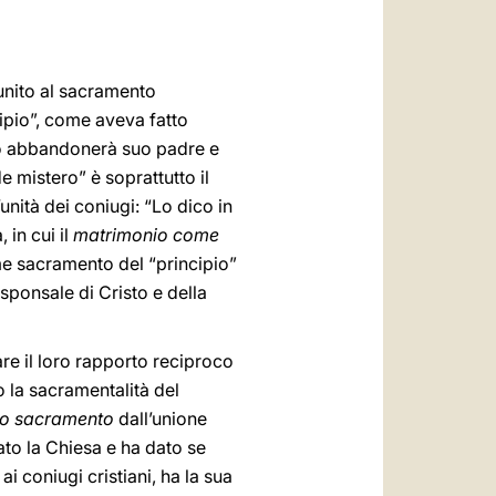
العربيّة
中文
 unito al sacramento
LATINE
cipio”, come aveva fatto
omo abbandonerà suo padre e
e mistero” è soprattutto il
unità dei coniugi: “Lo dico in
 in cui il
matrimonio come
e sacramento del “principio”
sponsale di Cristo e della
mare il loro rapporto reciproco
 la sacramentalità del
to sacramento
dall’unione
ato la Chiesa e ha dato se
ai coniugi cristiani, ha la sua