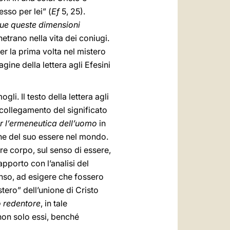
sso per lei” (
Ef
5, 25).
e queste dimensioni
etrano nella vita dei coniugi.
er la prima volta nel mistero
ine della lettera agli Efesini
li. Il testo della lettera agli
l collegamento del significato
r l’ermeneutica dell’uomo
in
ne del suo essere nel mondo.
e corpo, sul senso di essere,
apporto con l’analisi del
enso, ad esigere che fossero
stero” dell’unione di Cristo
o redentore
, in tale
 non solo essi, benché