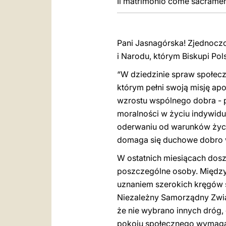
Il matrimonio come sacrament
Pani Jasnagórska! Zjednoczo
i Narodu, którym Biskupi Pol
“W dziedzinie spraw społecz
którym pełni swoją misję apo
wzrostu wspólnego dobra - p
moralności w życiu indywidua
oderwaniu od warunków życia
domaga się duchowe dobro wi
W ostatnich miesiącach dosz
poszczególne osoby. Między 
uznaniem szerokich kręgów 
Niezależny Samorządny Zwią
że nie wybrano innych dróg,
pokoju społecznego wymaga