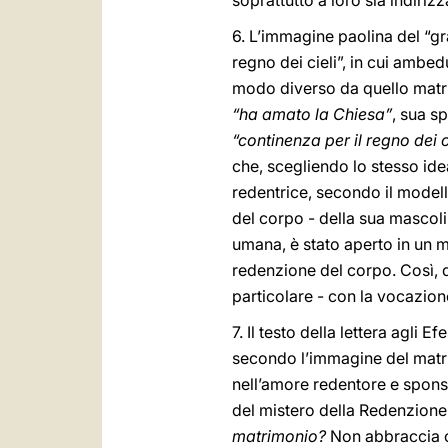
soprattutto a loro sia indirizz
6. L’immagine paolina del “gr
regno dei cieli”, in cui ambe
modo diverso da quello matri
“ha amato la Chiesa”
, sua s
“continenza per il regno dei c
che, scegliendo lo stesso id
redentrice, secondo il modell
del corpo - della sua mascoli
umana, è stato aperto in un m
redenzione del corpo. Così, d
particolare - con la vocazione
7. Il testo della lettera agli Efe
secondo l’immagine del matrim
nell’amore redentore e spons
del mistero della Redenzione
matrimonio?
Non abbraccia og