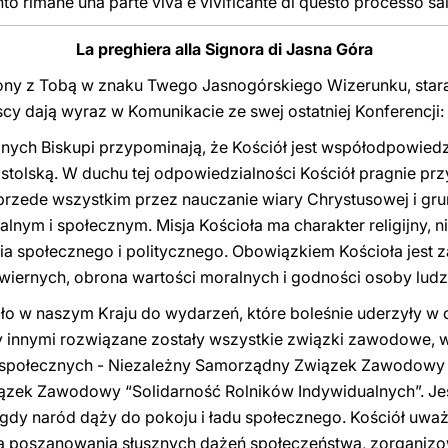
o rimane una parte viva e vivificante di questo processo sal
La preghiera alla Signora di Jasna Góra
ny z Tobą w znaku Twego Jasnogórskiego Wizerunku, staram 
scy dają wyraz w Komunikacie ze swej ostatniej Konferencji:
nych Biskupi przypominają, że Kościół jest współodpowiedz
stolską. W duchu tej odpowiedzialności Kościół pragnie przy
rzede wszystkim przez nauczanie wiary Chrystusowej i grun
lnym i społecznym. Misja Kościoła ma charakter religijny, n
 społecznego i politycznego. Obowiązkiem Kościoła jest zab
ernych, obrona wartości moralnych i godności osoby ludzk
ło w naszym Kraju do wydarzeń, które boleśnie uderzyły w c
innymi rozwiązane zostały wszystkie związki zawodowe, w 
społecznych - Niezależny Samorządny Związek Zawodowy “
zek Zawodowy “Solidarność Rolników Indywidualnych”. Jes
 gdy naród dąży do pokoju i ładu społecznego. Kościół uwa
 poszanowania słusznych dążeń społeczeństwa, zorganizo