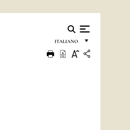
ITALIANO
FRANÇAIS
ENGLISH
ITALIANO
PORTUGUÊS
ESPAÑOL
DEUTSCH
POLSKI