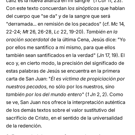
cáliz es la nueva alianza en mi sangre" (
1 Cor
11, 23).
Con este texto concuerdan
los sinópticos
que hablan
del cuerpo que "se da" y de la sangre que será
"derramada... en remisión de los pecados" (cf.
Mc
14,
22-24;
Mt
26, 26-28,
Lc
22, 19-20).
También en la
oración sacerdotal
de la última Cena, Jesús dice: "Yo
por ellos me santifico a mí mismo, para que ellos
también sean santificados en la verdad" (
Jn
17, 19). El
eco y, en cierto modo, la precisión del significado de
estas palabras de Jesús se encuentra en la primera
carta de San Juan: "
Él es víctima de propiciación por
nuestros pecados
, no sólo por los nuestros, sino
también por los del mundo entero
" (
1 Jn
2, 2). Como
se ve, San Juan nos ofrece la interpretación auténtica
de los demás textos sobre el valor sustitutivo del
sacrificio de Cristo, en el sentido de la universalidad
de la redención.