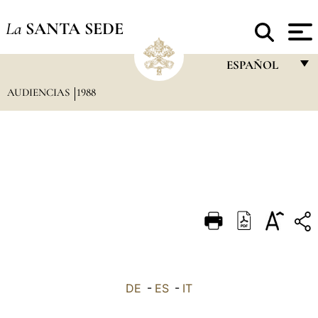
La
SANTA SEDE
ESPAÑOL
AUDIENCIAS
1988
FRANÇAIS
ENGLISH
ITALIANO
PORTUGUÊS
ESPAÑOL
DEUTSCH
POLSKI
العربيّة
DE
-
ES
-
IT
中文