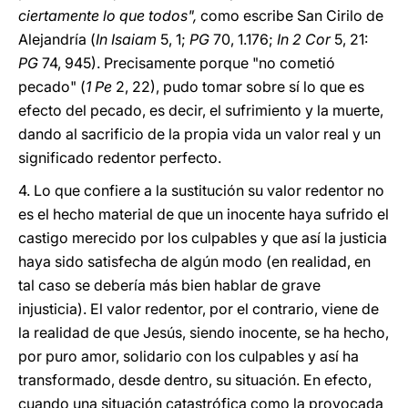
ciertamente lo que todos",
como escribe San Cirilo de
Alejandría (
In Isaiam
5, 1;
PG
70, 1.176;
In 2 Cor
5, 21:
PG
74, 945). Precisamente porque "no cometió
pecado" (
1 Pe
2, 22), pudo tomar sobre sí lo que es
efecto del pecado, es decir, el sufrimiento y la muerte,
dando al sacrificio de la propia vida un valor real y un
significado redentor perfecto.
4. Lo que confiere a la sustitución su valor redentor no
es el hecho material de que un inocente haya sufrido el
castigo merecido por los culpables y que así la justicia
haya sido satisfecha de algún modo (en realidad, en
tal caso se debería más bien hablar de grave
injusticia). El valor redentor, por el contrario, viene de
la realidad de que Jesús, siendo inocente, se ha hecho,
por puro amor, solidario con los culpables y así ha
transformado, desde dentro, su situación. En efecto,
cuando una situación catastrófica como la provocada