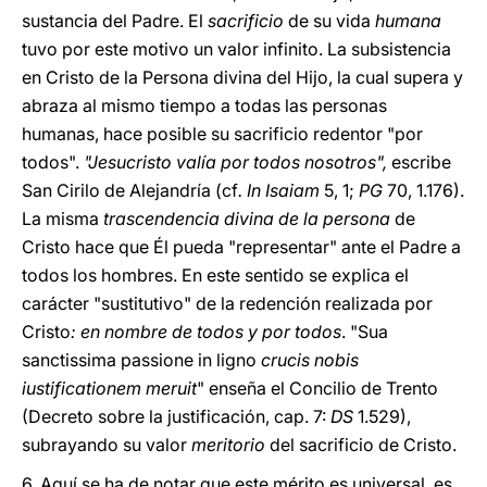
sustancia del Padre. El
sacrificio
de su vida
humana
tuvo por este motivo un valor infinito. La subsistencia
en Cristo de la Persona divina del Hijo, la cual supera y
abraza al mismo tiempo a todas las personas
humanas, hace posible su sacrificio redentor "por
todos".
"Jesucristo valía por todos nosotros",
escribe
San Cirilo de Alejandría (cf
. In Isaiam
5, 1;
PG
70, 1.176).
La misma
trascendencia divina de la persona
de
Cristo hace que Él pueda "representar" ante el Padre a
todos los hombres. En este sentido se explica el
carácter "sustitutivo" de la redención realizada por
Cristo
: en nombre de todos y por todos
. "Sua
sanctissima passione in ligno
crucis nobis
iustificationem meruit
" enseña el Concilio de Trento
(Decreto sobre la justificación, cap. 7:
DS
1.529),
subrayando su valor
meritorio
del sacrificio de Cristo.
6. Aquí se ha de notar que este mérito es universal, es