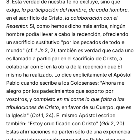
8. Esta verdad de nuestra fe no excluye, sino que
exige
, la participación del hombre, de cada hombre
,
en el sacrificio de Cristo,
la colaboración con el
Redentor.
Sí, como hemos dicho más arriba, ningún
hombre podía llevar a cabo la redención, ofreciendo
un sacrificio sustitutivo "por los pecados de todo el
mundo" (cf.
1 Jn
2, 2), también es verdad que cada uno
es llamado a participar en el sacrificio de Cristo, a
colaborar con Él en la obra de la redención que Él
mismo ha realizado. Lo dice explícitamente el Apóstol
Pablo cuando escribe a los Colosenses: "Ahora me
alegro por los padecimientos que soporto por
vosotros, y
completo en mi carne lo que falta a las
tribulaciones de Cristo
, en favor de su Cuerpo, que es
la Iglesia" (
Col
1, 24). El mismo Apóstol escribe
también: "Estoy crucificado con Cristo" (
Gál
2, 20).
Estas afirmaciones no parten sólo de una experiencia
y de una interpretación personal de Pablo, sino que