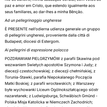
paz e amor em Cristo, que estendo igualmente aos
seus familiares, ao dar-lhes a minha Bênção.
Ad un pellegrinaggio ungherese
È PRESENTE nell’odierna udienza generale un gruppo
di pellegrini ungheresi, proveniente dalla città di
Budapest, diocesi di Estergom.
Ai pellegrini di espressione polacca
POZDRAWIAM PIELGRZYMÓW z parafii Skawina pod
wezwaniem Swietych apostołów Szymona i Judy; z
diecezji czestochowskiej; z diecezji chełmińskiej, z
Torunia-Stawki, parafia Niepokalanego Poczęcia
Matki Boskiej; z parafii wrocławskich; z Warszawy
byłe wychowanki Liceum Ogólnokształcącego sióstr
nazaretanek; z Ludwigsburga, Schwäbisch Gmünd -
Polska Misja Katolicka w Niemczech Zachodnich;