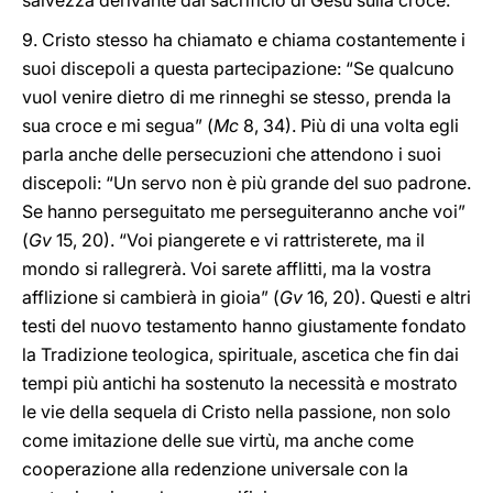
salvezza derivante dal sacrificio di Gesù sulla croce.
9. Cristo stesso ha chiamato e chiama costantemente i
suoi discepoli a questa partecipazione: “Se qualcuno
vuol venire dietro di me rinneghi se stesso, prenda la
sua croce e mi segua” (
Mc
8, 34). Più di una volta egli
parla anche delle persecuzioni che attendono i suoi
discepoli: “Un servo non è più grande del suo padrone.
Se hanno perseguitato me perseguiteranno anche voi”
(
Gv
15, 20). “Voi piangerete e vi rattristerete, ma il
mondo si rallegrerà. Voi sarete afflitti, ma la vostra
afflizione si cambierà in gioia” (
Gv
16, 20). Questi e altri
testi del nuovo testamento hanno giustamente fondato
la Tradizione teologica, spirituale, ascetica che fin dai
tempi più antichi ha sostenuto la necessità e mostrato
le vie della sequela di Cristo nella passione, non solo
come imitazione delle sue virtù, ma anche come
cooperazione alla redenzione universale con la