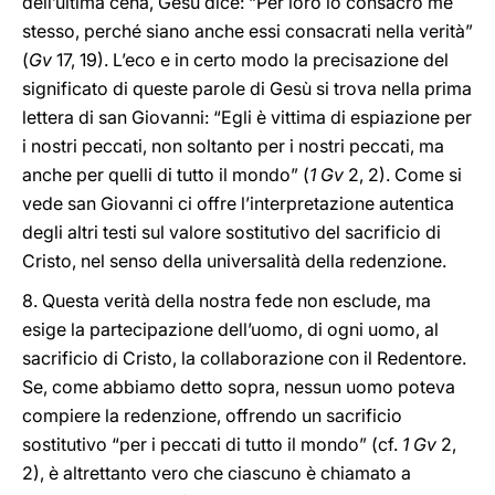
dell’ultima cena, Gesù dice: “Per loro io consacro me
stesso, perché siano anche essi consacrati nella verità”
(
Gv
17, 19). L’eco e in certo modo la precisazione del
significato di queste parole di Gesù si trova nella prima
lettera di san Giovanni: “Egli è vittima di espiazione per
i nostri peccati, non soltanto per i nostri peccati, ma
anche per quelli di tutto il mondo” (
1 Gv
2, 2). Come si
vede san Giovanni ci offre l’interpretazione autentica
degli altri testi sul valore sostitutivo del sacrificio di
Cristo, nel senso della universalità della redenzione.
8. Questa verità della nostra fede non esclude, ma
esige la partecipazione dell’uomo, di ogni uomo, al
sacrificio di Cristo, la collaborazione con il Redentore.
Se, come abbiamo detto sopra, nessun uomo poteva
compiere la redenzione, offrendo un sacrificio
sostitutivo “per i peccati di tutto il mondo” (cf.
1 Gv
2,
2), è altrettanto vero che ciascuno è chiamato a