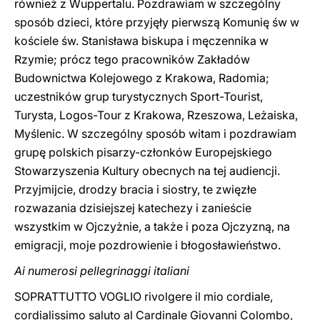
również z Wuppertalu. Pozdrawiam w szczególny
sposób dzieci, które przyjęły pierwszą Komunię św w
kościele św. Stanisława biskupa i męczennika w
Rzymie; prócz tego pracowników Zakładów
Budownictwa Kolejowego z Krakowa, Radomia;
uczestników grup turystycznych Sport-Tourist,
Turysta, Logos-Tour z Krakowa, Rzeszowa, Leżaiska,
Myślenic. W szczególny sposób witam i pozdrawiam
grupę polskich pisarzy-członków Europejskiego
Stowarzyszenia Kultury obecnych na tej audiencji.
Przyjmijcie, drodzy bracia i siostry, te zwięzłe
rozwazania dzisiejszej katechezy i zanieście
wszystkim w Ojczyżnie, a także i poza Ojczyzną, na
emigracji, moje pozdrowienie i błogosławieństwo.
Ai numerosi pellegrinaggi italiani
SOPRATTUTTO VOGLIO rivolgere il mio cordiale,
cordialissimo saluto al Cardinale Giovanni Colombo,