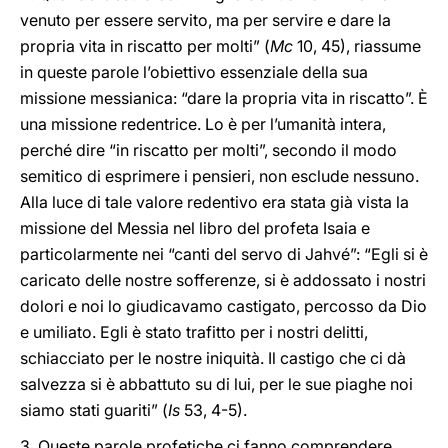
venuto per essere servito, ma per servire e dare la
propria vita in riscatto per molti” (
Mc
10, 45), riassume
in queste parole l’obiettivo essenziale della sua
missione messianica: “dare la propria vita in riscatto”. È
una missione redentrice. Lo è per l’umanità intera,
perché dire “in riscatto per molti”, secondo il modo
semitico di esprimere i pensieri, non esclude nessuno.
Alla luce di tale valore redentivo era stata già vista la
missione del Messia nel libro del profeta Isaia e
particolarmente nei “canti del servo di Jahvé”: “Egli si è
caricato delle nostre sofferenze, si è addossato i nostri
dolori e noi lo giudicavamo castigato, percosso da Dio
e umiliato. Egli è stato trafitto per i nostri delitti,
schiacciato per le nostre iniquità. Il castigo che ci dà
salvezza si è abbattuto su di lui, per le sue piaghe noi
siamo stati guariti” (
Is
53, 4-5).
3. Queste parole profetiche ci fanno comprendere