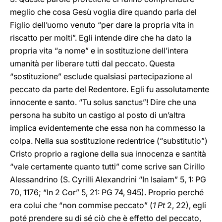
meglio che cosa Gesù voglia dire quando parla del
Figlio dell’uomo venuto “per dare la propria vita in
riscatto per molti”. Egli intende dire che ha dato la
propria vita “a nome” e in sostituzione dell’intera
umanità per liberare tutti dal peccato. Questa
“sostituzione” esclude qualsiasi partecipazione al
peccato da parte del Redentore. Egli fu assolutamente
innocente e santo. “Tu solus sanctus”! Dire che una
persona ha subito un castigo al posto di un’altra
implica evidentemente che essa non ha commesso la
colpa. Nella sua sostituzione redentrice (“substitutio”)
Cristo proprio a ragione della sua innocenza e santità
“vale certamente quanto tutti” come scrive san Cirillo
Alessandrino (S. Cyrilli Alexandrini “In Isaiam” 5, 1: PG
70, 1176; “In 2 Cor” 5, 21: PG 74, 945). Proprio perché
era colui che “non commise peccato” (
1 Pt
2, 22), egli
poté prendere su di sé ciò che è effetto del peccato,