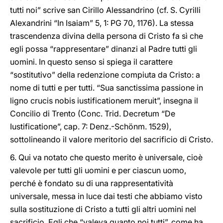
tutti noi” scrive san Cirillo Alessandrino (cf. S. Cyrilli
Alexandrini “In Isaiam” 5, 1: PG 70, 1176). La stessa
trascendenza divina della persona di Cristo fa sì che
egli possa “rappresentare” dinanzi al Padre tutti gli
uomini. In questo senso si spiega il carattere
“sostitutivo” della redenzione compiuta da Cristo: a
nome di tutti e per tutti. “Sua sanctissima passione in
ligno crucis nobis iustificationem meruit”, insegna il
Concilio di Trento (Conc. Trid. Decretum “De
Iustificatione”, cap. 7: Denz.-Schönm. 1529),
sottolineando il valore meritorio del sacrificio di Cristo.
6. Qui va notato che questo merito è universale, cioè
valevole per tutti gli uomini e per ciascun uomo,
perché è fondato su di una rappresentatività
universale, messa in luce dai testi che abbiamo visto
sulla sostituzione di Cristo a tutti gli altri uomini nel
sacrificio. Egli che “valeva quanto noi tutti”, come ha