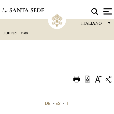
La
SANTA SEDE
ITALIANO
UDIENZE
1988
FRANÇAIS
ENGLISH
ITALIANO
PORTUGUÊS
ESPAÑOL
DEUTSCH
POLSKI
العربيّة
DE
-
ES
-
IT
中文