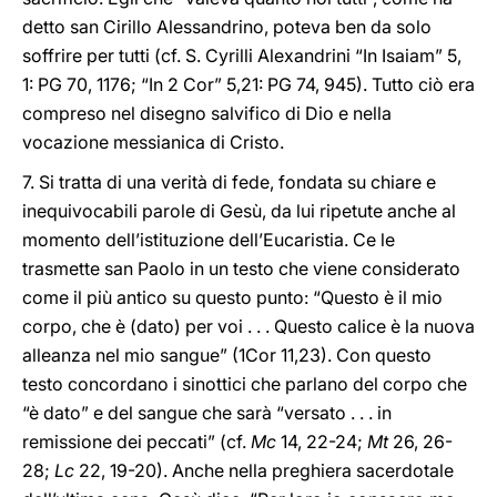
detto san Cirillo Alessandrino, poteva ben da solo
soffrire per tutti (cf. S. Cyrilli Alexandrini “In Isaiam” 5,
1: PG 70, 1176; “In 2 Cor” 5,21: PG 74, 945). Tutto ciò era
compreso nel disegno salvifico di Dio e nella
vocazione messianica di Cristo.
7. Si tratta di una verità di fede, fondata su chiare e
inequivocabili parole di Gesù, da lui ripetute anche al
momento dell’istituzione dell’Eucaristia. Ce le
trasmette san Paolo in un testo che viene considerato
come il più antico su questo punto: “Questo è il mio
corpo, che è (dato) per voi . . . Questo calice è la nuova
alleanza nel mio sangue” (1Cor 11,23). Con questo
testo concordano i sinottici che parlano del corpo che
“è dato” e del sangue che sarà “versato . . . in
remissione dei peccati” (cf.
Mc
14, 22-24;
Mt
26, 26-
28;
Lc
22, 19-20). Anche nella preghiera sacerdotale