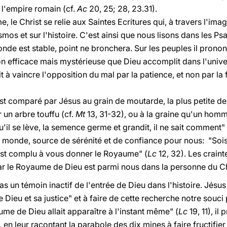
e l'empire romain (cf.
Ac
20, 25; 28, 23.31).
 le Christ se relie aux Saintes Ecritures qui, à travers l'imag
mos et sur l'histoire. C'est ainsi que nous lisons dans les P
de est stable, point ne bronchera. Sur les peuples il pronon
on efficace mais mystérieuse que Dieu accomplit dans l'univ
it à vaincre l'opposition du mal par la patience, et non par la f
t comparé par Jésus au grain de moutarde, la plus petite de
 un arbre touffu (cf.
Mt
13, 31-32), ou à la graine qu'un hom
qu'il se lève, la semence germe et grandit, il ne sait comment" 
 monde, source de sérénité et de confiance pour nous: "Sois 
s'est complu à vous donner le Royaume" (
Lc
12, 32). Les craint
r le Royaume de Dieu est parmi nous dans la personne du Chr
as un témoin inactif de l'entrée de Dieu dans l'histoire. Jésus
Dieu et sa justice" et à faire de cette recherche notre souci p
e de Dieu allait apparaître à l'instant même" (
Lc
19, 11), il
, en leur racontant la parabole des dix mines à faire fructifier