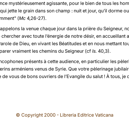
nce mystérieusement agissante, pour le bien de tous les hom
jette le grain dans son champ : nuit et jour, qu’il dorme ou 
comment" (
Mc
4,26-27).
appelons la venue chaque jour dans la prière du Seigneur, n
hercher avec toute l’énergie de notre désir, en accueillant 
 Parole de Dieu, en vivant les Béatitudes et en nous mettant tou
réparer vraiment les chemins du Seigneur (cf
Is.
40,3).
ncophones présents à cette audience, en particulier les pèleri
lerins arméniens venus de Syrie. Que votre pèlerinage jubilair
e de vous de bons ouvriers de l’Evangile du salut ! À tous, j
© Copyright 2000 - Libreria Editrice Vaticana