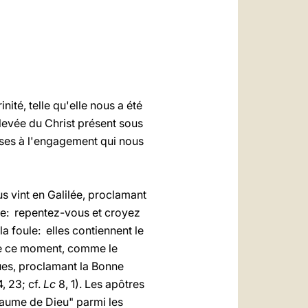
العربيّة
中文
LATINE
nité, telle qu'elle nous a été
 élevée du Christ présent sous
èses à l'engagement qui nous
s vint en Galilée, proclamant
che: repentez-vous et croyez
a foule: elles contiennent le
 de ce moment, comme le
gues, proclamant la Bonne
, 23; cf.
Lc
8, 1). Les apôtres
yaume de Dieu" parmi les