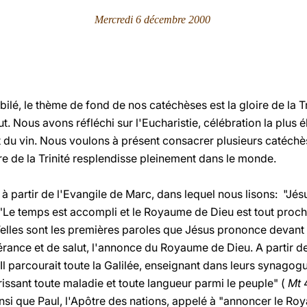
Mercredi 6 décembre 2000
ilé, le thème de fond de nos catéchèses est la gloire de la Tri
ut. Nous avons réfléchi sur l'Eucharistie, célébration la plus
t du vin. Nous voulons à présent consacrer plusieurs catéch
re de la Trinité resplendisse pleinement dans le monde.
 partir de l'Evangile de Marc, dans lequel nous lisons: "Jésu
: "Le temps est accompli et le Royaume de Dieu est tout pro
 Telles sont les premières paroles que Jésus prononce devant l
érance et de salut, l'annonce du Royaume de Dieu. A partir
"Il parcourait toute la Galilée, enseignant dans leurs synago
ssant toute maladie et toute langueur parmi le peuple" (
Mt
4
insi que Paul, l'Apôtre des nations, appelé à "annoncer le Ro