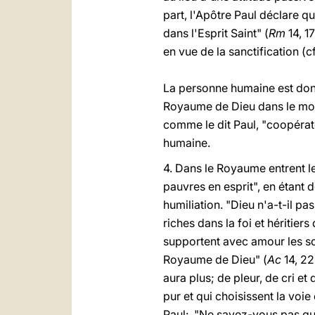
part, l'Apôtre Paul déclare qu
dans l'Esprit Saint" (
Rm
14, 1
en vue de la sanctification (c
La personne humaine est don
Royaume de Dieu dans le monde
comme le dit Paul, "coopéra
humaine.
4. Dans le Royaume entrent l
pauvres en esprit", en étant d
humiliation. "Dieu n'a-t-il 
riches dans la foi et héritier
supportent avec amour les sou
Royaume de Dieu" (
Ac
14, 22
aura plus; de pleur, de cri et
pur et qui choisissent la voi
Paul: "Ne savez-vous pas que