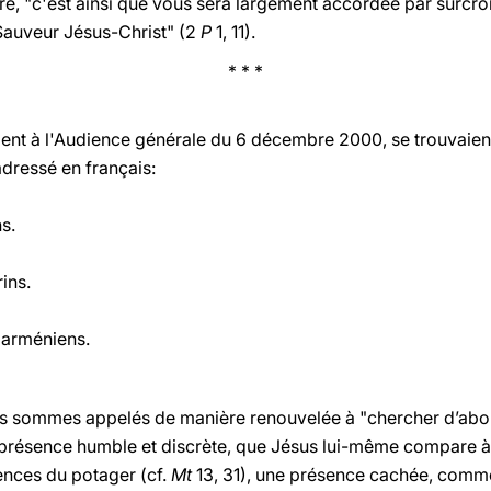
re, "c'est ainsi que vous sera largement accordée par surcro
 Sauveur Jésus-Christ" (2
P
1, 11).
* * *
aient à l'Audience générale du 6 décembre 2000, se trouvaien
adressé en français:
s.
ins.
 arméniens.
ous sommes appelés de manière renouvelée à "chercher d’abo
e présence humble et discrète, que Jésus lui-même compare à
ences du potager (cf.
Mt
13, 31), une présence cachée, comme 