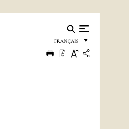
FRANÇAIS
FRANÇAIS
ENGLISH
ITALIANO
PORTUGUÊS
ESPAÑOL
DEUTSCH
POLSKI