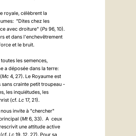
e royale, célèbrent la
saumes: "Dites chez les
ce avec droiture" (
Ps
96, 10).
ers et dans l'enchevêtrement
orce et le bruit.
 toutes les semences,
me a déposée dans la terre:
(
Mc
4, 27). Le Royaume est
sans crainte petit troupeau -
es, les inquiétudes, les
ist (cf.
Lc
17, 21).
 nous invite à "chercher"
rincipal (
Mt
6, 33). A ceux
 prescrivit une attitude active
 (cf.
Lc
19, 12, 27). Pour sa