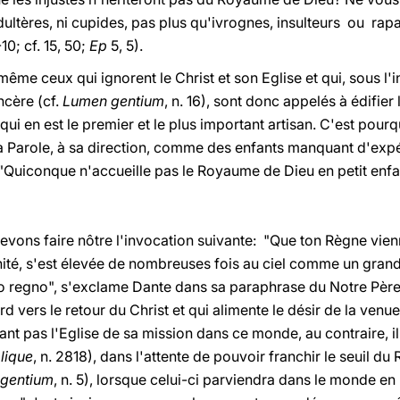
adultères, ni cupides, pas plus qu'ivrognes, insulteurs ou rap
10; cf. 15, 50;
Ep
5, 5).
, même ceux qui ignorent le Christ et son Eglise et qui, sous l'
ncère (cf.
Lumen gentium
, n. 16), sont donc appelés à édifie
qui en est le premier et le plus important artisan. C'est pou
sa Parole, à sa direction, comme des enfants manquant d'expé
"Quiconque n'accueille pas le Royaume de Dieu en petit enfant
devons faire nôtre l'invocation suivante: "Que ton Règne vien
anité, s'est élevée de nombreuses fois au ciel comme un gran
uo regno", s'exclame Dante dans sa paraphrase du Notre Père 
rd vers le retour du Christ et qui alimente le désir de la ven
nt pas l'Eglise de sa mission dans ce monde, au contraire, il
lique
, n. 2818), dans l'attente de pouvoir franchir le seuil du
gentium
, n. 5), lorsque celui-ci parviendra dans le monde en