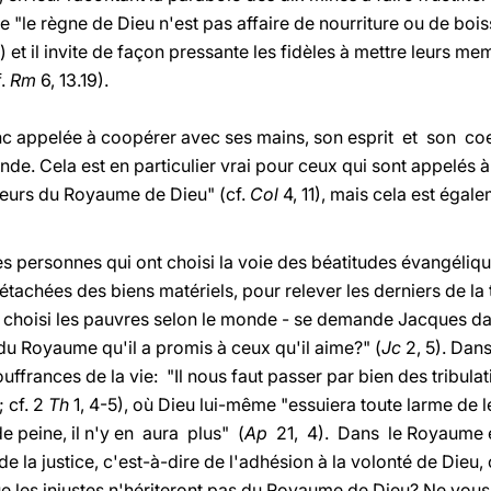
e "le règne de Dieu n'est pas affaire de nourriture ou de boisson
7) et il invite de façon pressante les fidèles à mettre leurs me
f.
Rm
6, 13.19).
c appelée à coopérer avec ses mains, son esprit et son co
. Cela est en particulier vrai pour ceux qui sont appelés à l
teurs du Royaume de Dieu" (cf.
Col
4, 11), mais cela est égal
es personnes qui ont choisi la voie des béatitudes évangéli
étachées des biens matériels, pour relever les derniers de la 
pas choisi les pauvres selon le monde - se demande Jacques 
s du Royaume qu'il a promis à ceux qu'il aime?" (
Jc
2, 5). Dan
ffrances de la vie: "Il nous faut passer par bien des tribulat
; cf. 2
Th
1, 4-5), où Dieu lui-même "essuiera toute larme de le
 de peine, il n'y en aura plus" (
Ap
21, 4). Dans le Royaume en
e de la justice, c'est-à-dire de l'adhésion à la volonté de Die
 les injustes n'hériteront pas du Royaume de Dieu? Ne vous