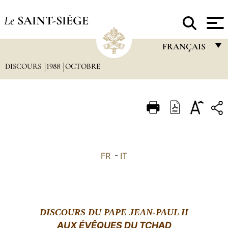
Le
SAINT-SIÈGE
FRANÇAIS
DISCOURS
1988
OCTOBRE
FRANÇAIS
ENGLISH
ITALIANO
PORTUGUÊS
ESPAÑOL
FR
-
IT
DEUTSCH
POLSKI
العربيّة
DISCOURS DU PAPE JEAN-PAUL II
AUX ÉVÊQUES DU TCHAD
中文