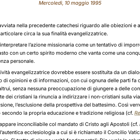
Mercoledì, 10 maggio 1995
avviata nella precedente catechesi riguardo alle obiezioni e ai
 particolare circa la sua finalità evangelizzatrice.
nterpretare l’azione missionaria come un tentativo di imporre 
rasto con un certo spirito moderno che vanta come una conquis
ienza personale.
tività evangelizzatrice dovrebbe essere sostituita da un dialo
di opinioni e di informazioni, con cui ognuna delle parti fa 
 altrui, senza nessuna preoccupazione di giungere a delle co
 dei cristiani la rinuncia a indirizzare i non-cristiani sulla vi
ione, l’esclusione della prospettiva del battesimo. Così verre
 secondo la propria educazione e tradizione religiosa (cf.
Re
ppare inconciliabile col mandato di Cristo agli Apostoli (cf.
’autentica ecclesiologia a cui si è richiamato il Concilio Vati