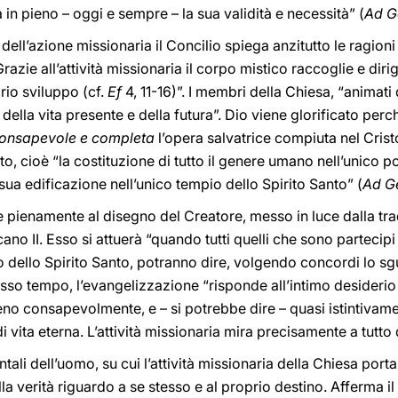
a in pieno – oggi e sempre – la sua validità e necessità” (
Ad G
” dell’azione missionaria il Concilio spiega anzitutto le ragion
Grazie all’attività missionaria il corpo mistico raccoglie e dir
rio sviluppo (cf.
Ef
4, 11-16)”. I membri della Chiesa, “animati
li della vita presente e della futura”. Dio viene glorificato perch
consapevole e completa
l’opera salvatrice compiuta nel Cristo”
to, cioè “la costituzione di tutto il genere umano nell’unico p
 sua edificazione nell’unico tempio dello Spirito Santo” (
Ad G
de pienamente al disegno del Creatore, messo in luce dalla trad
icano II. Esso si attuerà “quando tutti quelli che sono partecip
o dello Spirito Santo, potranno dire, volgendo concordi lo sgu
sso tempo, l’evangelizzazione “risponde all’intimo desiderio di
eno consapevolmente, e – si potrebbe dire – quasi istintivamen
i vita eterna. L’attività missionaria mira precisamente a tutto
tali dell’uomo, su cui l’attività missionaria della Chiesa porta 
la verità riguardo a se stesso e al proprio destino. Afferma il 