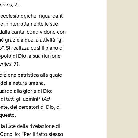
entes
, 7).
i ecclesiologiche, riguardanti
ige ininterrottamente le sue
 dalla carità, condividono con
é grazie a quella attività “gli
. Si realizza così il piano di
opolo di Dio la sua riunione
entes
, 7).
izione patristica alla quale
i della natura umana,
ardo alla gloria di Dio:
 tutti gli uomini” (
Ad
te, dei cercatori di Dio, di
 questo.
la luce della rivelazione di
Concilio: “Per il fatto stesso