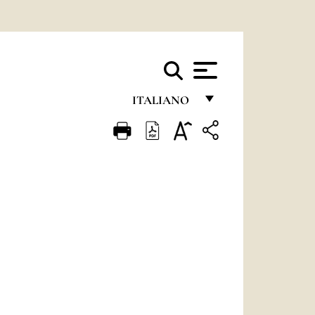
ITALIANO
FRANÇAIS
ENGLISH
ITALIANO
PORTUGUÊS
ESPAÑOL
DEUTSCH
POLSKI