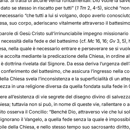
aria. Si tratta di alcune verità fondamentali: Dio vuole la salve
dato se stesso in riscatto per tutti” (
1 Tm
2, 4-5), sicché “non 
 necessario “che tutti a lui si volgano, dopo averlo conosciut
hiesa, suo corpo, aderiscano vitalmente attraverso il battesimo
e parole di Gesù Cristo sull’irrinunciabile impegno missionario a
necessità della fede e del battesimo (cf.
Mc
16, 16;
Gv
3, 5),
esa, nella quale è necessario entrare e perseverare se si vuole
de accolta mediante la predicazione della Chiesa, in ordine al
 dottrina rivelata dal Signore. Da essa deriva l’urgenza dell
 conferimento del battesimo, che assicura l’ingresso nella c
ella Chiesa svela l’inconsistenza e la superficialità di un att
lvezza in una religione diversa da quella fondata sulla fede in 
re all’esistenza di vie segrete del disegno divino di salvez
esa; tuttavia non si può, in nome di queste vie, rallentare o a
to osserva il Concilio: “Benché Dio, attraverso vie che lui s
ignorano il Vangelo, a quella fede senza la quale è impossibil
ile della Chiesa, e nello stesso tempo suo sacrosanto diritto,