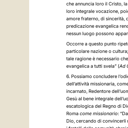
che annuncia loro il Cristo, l
loro integrale vocazione, poi
amore fraterno, di sincerità, 
predicazione evangelica rende
nessun luogo possono apparir
Occorre a questo punto ripete
particolare nazione o cultura;
tale ragione è necessario che s
evangelica a tutti svela” (
Ad 
6. Possiamo concludere l’odie
dell’attività missionaria, co
incarnato, Redentore dell’uomo
Gesù al bene integrale dell’u
escatologica del Regno di Dio
Roma
come missionario
: “D
Dio, cercando di convincerli 