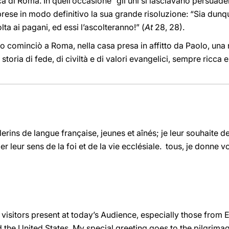
ca di Roma. In quell’occasione “gli uni si lasciavano persuadere
rese in modo definitivo la sua grande risoluzione: “Sia dunq
lta ai pagani, ed essi l’ascolteranno!” (
At
28, 28).
o cominciò a Roma, nella casa presa in affitto da Paolo, una
 storia di fede, di civiltà e di valori evangelici, sempre ricca
èlerins de langue française, jeunes et aînés; je leur souhaite de
 leur sens de la foi et de la vie ecclésiale. tous, je donne 
 visitors present at today’s Audience, especially those from E
d the United States. My special greeting goes to the pilgrim