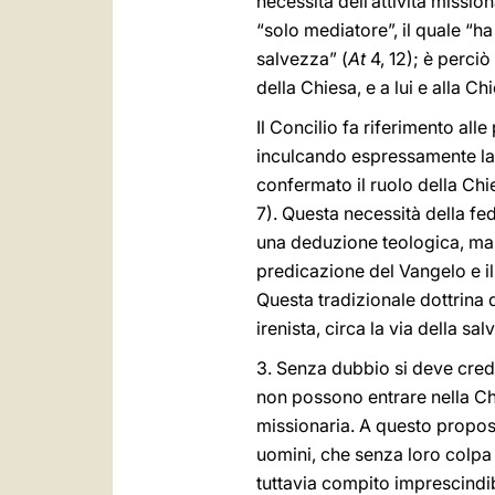
necessità dell’attività mission
“solo mediatore”, il quale “ha 
salvezza” (
At
4, 12); è perciò
della Chiesa, e a lui e alla C
Il Concilio fa riferimento all
inculcando espressamente la 
confermato il ruolo della Chi
7). Questa necessità della fe
una deduzione teologica, ma è
predicazione del Vangelo e il
Questa tradizionale dottrina d
irenista, circa la via della sa
3. Senza dubbio si deve crede
non possono entrare nella Chi
missionaria. A questo proposi
uomini, che senza loro colpa 
tuttavia compito imprescindib