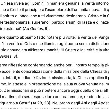
a Chiesa rivela agli uomini in maniera genuina la verità intorno
ché è Cristo il principio e l’esemplare dell’umanità nuova, di
di spirito di pace, che tutti vivamente desiderano. Cristo e la 
 testimonianza, superano i particolarismi di razza e di nazio
e estranei” (
Ad Gentes
, 8).
re quanto abbiamo fatto notare più volte: la verità del Vang
 è la verità di Cristo che illumina ogni uomo senza distinzione
ia annunciata all’intera umanità: “Il Cristo è la verità e la vi
Gentes
, 8).
rna riflessione confermando anche per il nostro tempo la pie
me eccellente concretizzazione della missione della Chiesa di 
. Infatti, mediante l’azione missionaria, la Chiesa applica il
omo, in attesa e in preparazione della sua nuova venuta nel 
. Dei missionari si può ripetere ancora oggi quello che si af
al mattino alla sera espose loro accuratamente, rendendo la s
riguardo a Gesù” (
At
28, 23). Nel brano degli Atti degli Aposto