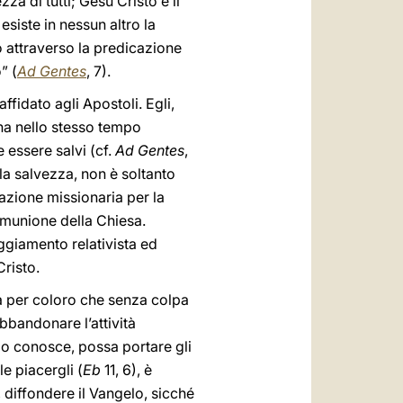
zza di tutti; Gesù Cristo è il
esiste in nessun altro la
o attraverso la predicazione
” (
Ad Gentes
, 7).
ffidato agli Apostoli. Egli,
 ha nello stesso tempo
 essere salvi (cf.
Ad Gentes
,
la salvezza, non è soltanto
’azione missionaria per la
omunione della Chiesa.
eggiamento relativista ed
Cristo.
za per coloro che senza colpa
bbandonare l’attività
olo conosce, possa portare gli
e piacergli (
Eb
11, 6), è
 diffondere il Vangelo, sicché