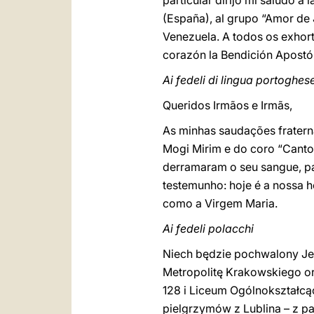
particular dirijo mi saludo 
(España), al grupo “Amor de 
Venezuela. A todos os exhort
corazón la Bendición Apostól
Ai fedeli di lingua portoghes
Queridos Irmãos e Irmãs,
As minhas saudações fraterna
Mogi Mirim e do coro “Canto
derramaram o seu sangue, pa
testemunho: hoje é a nossa ho
como a Virgem Maria.
Ai fedeli polacchi
Niech będzie pochwalony Je
Metropolitę Krakowskiego or
128 i Liceum Ogólnokształc
pielgrzymów z Lublina – z pa