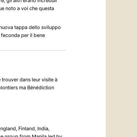
, gli altri erano increduli”
ue noto a voi che questa
 nuova tappa dello sviluppo
 e feconda per il bene
 trouver dans leur visite à
volontiers ma Bénédiction
ngland, Finland, India,
age group from Manila led by