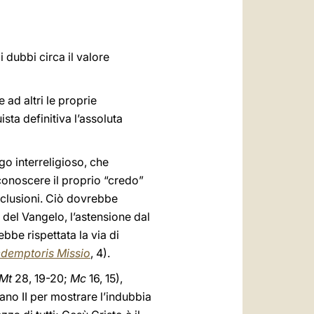
العربيّة
中文
 dubbi circa il valore
LATINE
ad altri le proprie
ta definitiva l’assoluta
go interreligioso, che
conoscere il proprio “credo”
nclusioni. Ciò dovrebbe
a del Vangelo, l’astensione dal
bbe rispettata la via di
demptoris Missio
, 4).
Mt
28, 19-20;
Mc
16, 15),
cano II per mostrare l’indubbia