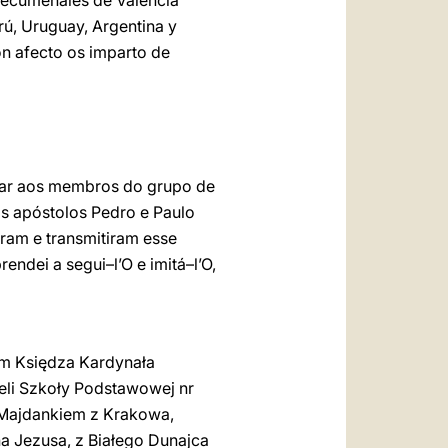
atecumenales de Valencia
rú, Uruguay, Argentina y
on afecto os imparto de
ular aos membros do grupo de
s apóstolos Pedro e Paulo
ram e transmitiram esse
endei a segui–l’O e imitá–l’O,
am Księdza Kardynała
eli Szkoły Podstawowej nr
 Majdankiem z Krakowa,
na Jezusa, z Białego Dunajca