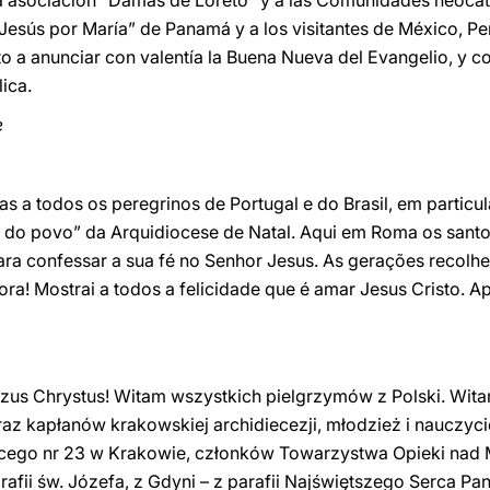
a la asociación “Damas de Loreto” y a las Comunidades neoc
Jesús por María” de Panamá y a los visitantes de México, Pe
o a anunciar con valentía la Buena Nueva del Evangelio, y c
ica.
e
s a todos os peregrinos de Portugal e do Brasil, em partic
 do povo” da Arquidiocese de Natal. Aqui em Roma os santo
ra confessar a sua fé no Senhor Jesus. As gerações recolhe
ra! Mostrai a todos a felicidade que é amar Jesus Cristo. Apr
zus Chrystus! Witam wszystkich pielgrzymów z Polski. Wit
az kapłanów krakowskiej archidiecezji, młodzież i nauczyci
ącego nr 23 w Krakowie, członków Towarzystwa Opieki nad
rafii św. Józefa, z Gdyni – z parafii Najświętszego Serca Pa