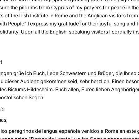
sure the pilgrims from Cyprus of my prayers for peace in thei
s of the Irish Institute in Rome and the Anglican visitors fr
th People" I express my gratitude for their joyful song and f
olidarity. Upon all the English–speaking visitors I cordially i
!
gen grüe ich Euch, liebe Schwestern und Brüder, die Ihr so 
u dieser Audienz gekommen seid, sehr herzlich. Einen besond
s Bistums Hildesheim. Euch allen, Euren lieben Angehörig
postolischen Segen.
ola
as,
 los peregrinos de lengua española venidos a Roma en este