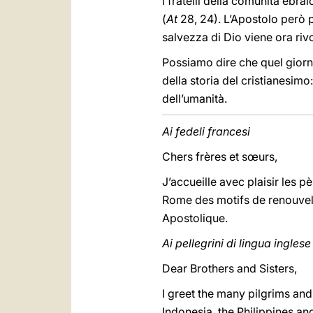
i fratelli della comunità ebrai
(
At
28, 24). L’Apostolo però p
salvezza di Dio viene ora rivo
Possiamo dire che quel giorn
della storia del cristianesimo:
dell’umanità.
Ai fedeli francesi
Chers frères et sœurs,
J’accueille avec plaisir les p
Rome des motifs de renouveler
Apostolique.
Ai pellegrini di lingua inglese
Dear Brothers and Sisters,
I greet the many pilgrims and
Indonesia, the Philippines an