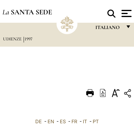
La
SANTA SEDE
ITALIANO
UDIENZE
1997
FRANÇAIS
ENGLISH
ITALIANO
PORTUGUÊS
ESPAÑOL
DEUTSCH
POLSKI
العربيّة
DE
-
EN
-
ES
-
FR
-
IT
-
PT
中文