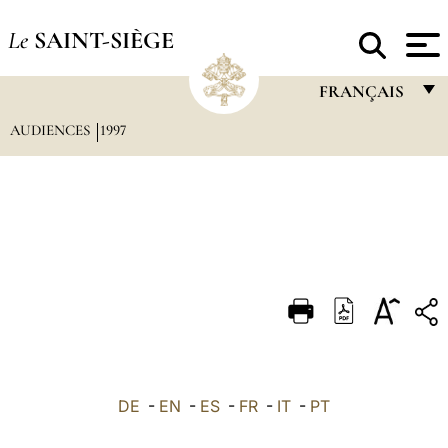
Le
SAINT-SIÈGE
FRANÇAIS
AUDIENCES
1997
FRANÇAIS
ENGLISH
ITALIANO
PORTUGUÊS
ESPAÑOL
DEUTSCH
POLSKI
العربيّة
DE
-
EN
-
ES
-
FR
-
IT
-
PT
中文