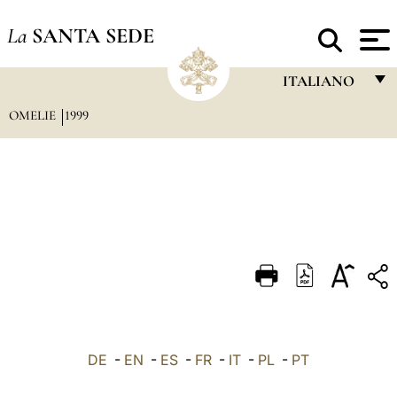
La
SANTA SEDE
ITALIANO
OMELIE
1999
FRANÇAIS
ENGLISH
ITALIANO
PORTUGUÊS
ESPAÑOL
DEUTSCH
POLSKI
العربيّة
DE
-
EN
-
ES
-
FR
-
IT
-
PL
-
PT
中文