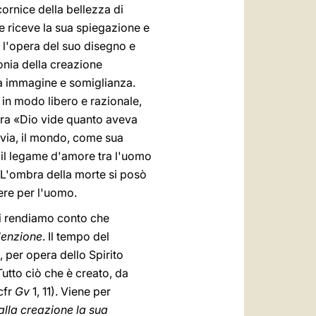
ornice della bellezza di
he riceve la sua spiegazione e
 l'opera del suo disegno e
nia della creazione
ria immagine e somiglianza.
 in modo libero e razionale,
lora «Dio vide quanto aveva
tavia, il mondo, come sua
ò il legame d'amore tra l'uomo
. L'ombra della morte si posò
ere per l'uomo.
 ci rendiamo conto che
denzione
. Il tempo del
per opera dello Spirito
 Tutto ciò che è creato, da
cfr
Gv
1, 11). Viene per
 alla creazione la sua