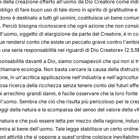
e della creazione offerto all'uomo da Dio Creatore come indis
bbligo di fare buon uso di tale dono in spirito di gratitudine e 
no è destinato a tutti gli uomini, costituisce un bene comu
o. Perciò bisogna riconoscere che ogni azione che non consider
ell'uomo, oggetto di elargizione da parte del Creatore, è in
ue rendersi conto che esiste un peccato grave contro l'ambie
una seria responsabilità nei riguardi di Dio Creatore» (2.5.1
onsabilità davanti a Dio, siamo consapevoli che qui non si tra
ti chiamare ecologia. Non basta cercare la causa della distruz
ne, in un'acritica applicazione nell'industria e nell'agricoltu
sa ricerca della ricchezza senza tenere conto dei futuri effet
i arrechino grandi danni, è facile osservare che la loro fonte 
l'uomo. Sembra che ciò che risulta più pericoloso per la cre
eggi della natura e la scomparsa del senso del valore della vi
a natura e che può essere letta per mezzo della ragione, induce
mira al bene dell'uomo. Tale legge stabilisce un certo ordine
i attività che si oppone a quest'ordine colpisce inevitabilm