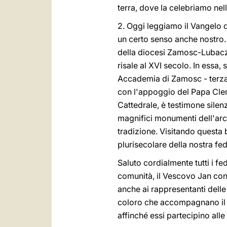
terra, dove la celebriamo nella
2. Oggi leggiamo il Vangelo de
un certo senso anche nostro. 
della diocesi Zamosc-Lubaczó
risale al XVI secolo. In essa, 
Accademia di Zamosc - terza,
con l'appoggio del Papa Cleme
Cattedrale, è testimone silen
magnifici monumenti dell'arch
tradizione. Visitando questa b
plurisecolare della nostra fed
Saluto cordialmente tutti i fed
comunità, il Vescovo Jan con l
anche ai rappresentanti delle 
coloro che accompagnano il m
affinché essi partecipino alle 