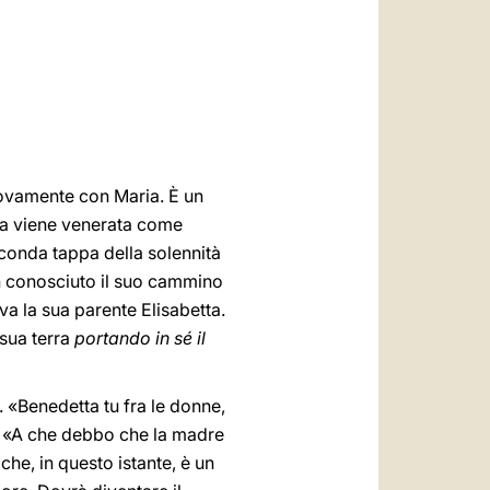
العربيّة
中文
LATINE
uovamente con Maria. È un
ria viene venerata come
conda tappa della solennità
en conosciuto il suo cammino
a la sua parente Elisabetta.
 sua terra
portando in sé il
 «Benedetta tu fra le donne,
a. «A che debbo che la madre
che, in questo istante, è un