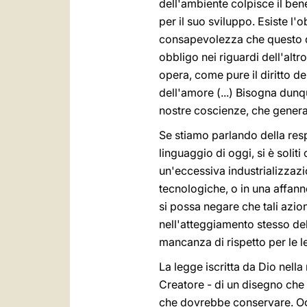
dell'ambiente colpisce il ben
per il suo sviluppo. Esiste l'o
consapevolezza che questo do
obbligo nei riguardi dell'altr
opera, come pure il diritto d
dell'amore (...) Bisogna dunq
nostre coscienze, che genera 
Se stiamo parlando della resp
linguaggio di oggi, si è soli
un'eccessiva industrializzazio
tecnologiche, o in una affanno
si possa negare che tali azion
nell'atteggiamento stesso del
mancanza di rispetto per le l
La legge iscritta da Dio nell
Creatore - di un disegno che 
che dovrebbe conservare. Ogn