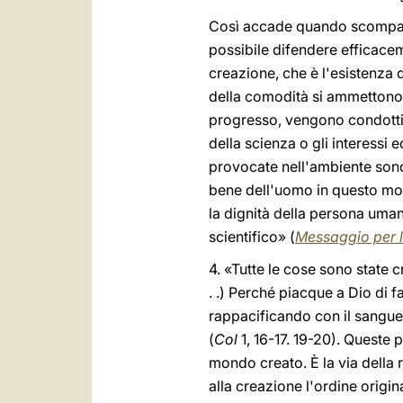
Così accade quando scompare 
possibile difendere efficacem
creazione, che è l'esistenza
della comodità si ammettono l
progresso, vengono condotti i
della scienza o gli interessi 
provocate nell'ambiente sono 
bene dell'uomo in questo mond
la dignità della persona uma
scientifico» (
Messaggio per 
4. «Tutte le cose sono state cre
. .) Perché piacque a Dio di fa
rappacificando con il sangue d
(
Col
1, 16-17. 19-20). Queste 
mondo creato. È la via della r
alla creazione l'ordine origin