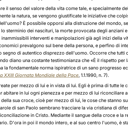
il senso del valore della vita come tale, e specialmente de
ente la natura, se vengono giustificate le iniziative che colpi
 dell'uomo? È possibile opporsi alla distruzione del mondo, 
o sterminio dei nascituri, la morte provocata degli anziani e 
nammissibili interventi e manipolazioni già agli inizi della 
economici prevalgono sul bene della persona, e perfino di inter
segno di autentico disprezzo dell'uomo. Occorre che tutti col
o diano una costante testimonianza che «È il rispetto per la
na la fondamentale norma ispiratrice di un sano progresso ec
la
XXIII Giornata Mondiale della Pace
, 1.1.1990, n. 7).
ate per mezzo di lui e in vista di lui. Egli è prima di tutte le c
r abitare in lui ogni pienezza e per mezzo di lui riconciliare a
ella sua croce, cioè per mezzo di lui, le cose che stanno sull
parole di san Paolo sembrano tracciare la via cristiana di difes
iconciliazione in Cristo. Mediante il sangue della croce e la r
ario. D'ora in poi il mondo intero, e al suo centro l'uomo, è s