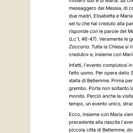
mistero suo e di Maria. Sa che
messaggero del Messia, di col
due madri, Elisabetta e Maria
sei tu che hai creduto alla p
risponde con le parole del
Ma
(
Lc
1, 46-47). Veramente le g
Zaccaria
. Tutta la Chiesa si
creduto» e, insieme con Maria
Infatti, l'evento compiutosi i
fatto uomo. Per opera dello S
stalla di Betlemme. Prima per
grembo. Porta non soltanto la
mondo. Perciò anche la visita
tempo, un evento unico, straor
Ecco, insieme con Maria viene
precedente alla nascita l'ave
piccola città di Betlemme, do