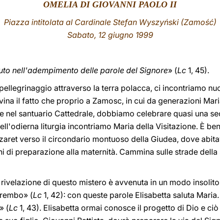
OMELIA DI GIOVANNI PAOLO II
Piazza intitolata al Cardinale Stefan Wyszyński (Zamość)
Sabato, 12 giugno 1999
uto nell'adempimento delle parole del Signore
» (
Lc
1, 45).
 pellegrinaggio attraverso la terra polacca, ci incontriamo n
vina il fatto che proprio a Zamosc, in cui da generazioni Ma
e nel santuario Cattedrale, dobbiamo celebrare quasi una se
ll'odierna liturgia incontriamo Maria della Visitazione. È b
aret verso il circondario montuoso della Giudea, dove abitav
rni di preparazione alla maternità. Cammina sulle strade della
ivelazione di questo mistero è avvenuta in un modo insolito.
 grembo» (
Lc
1, 42): con queste parole Elisabetta saluta Mari
» (
Lc
1, 43). Elisabetta ormai conosce il progetto di Dio e ciò 