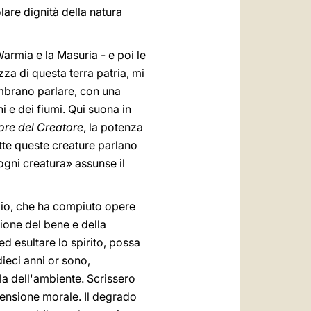
lare dignità della natura
Warmia e la Masuria - e poi le
zza di questa terra patria, mi
sembrano parlare, con una
i e dei fiumi. Qui suona in
ore del Creatore
, la potenza
utte queste creature parlano
 ogni creatura» assunse il
a Dio, che ha compiuto opere
zione del bene e della
 ed esultare lo spirito, possa
ieci anni or sono,
ela dell'ambiente. Scrissero
mensione morale. Il degrado