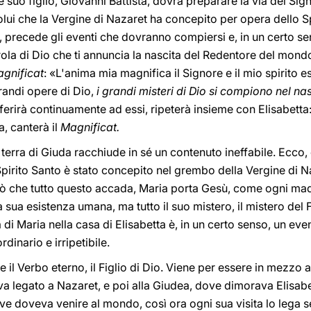
 suo figlio, Giovanni Battista, dovrà preparare la via del Sig
ui che la Vergine di Nazaret ha concepito per opera dello Spi
, precede gli eventi che dovranno compiersi e, in un certo se
arola di Dio che ti annuncia la nascita del Redentore del mondo
gnificat
: «L'anima mia magnifica il Signore e il mio spirito e
randi opere di Dio,
i grandi misteri di Dio si compiono nel n
 riferirà continuamente ad essi, ripeterà insieme con Elisabetta
, canterà il
Magnificat.
n terra di Giuda racchiude in sé un contenuto ineffabile. Ecco
pirito Santo è stato concepito nel grembo della Vergine di N
ò che tutto questo accada, Maria porta Gesù, come ogni madre 
 sua esistenza umana, ma tutto il suo mistero, il mistero del F
 di Maria nella casa di Elisabetta è, in un certo senso, un ev
dinario e irripetibile.
 il Verbo eterno, il Figlio di Dio. Viene per essere in mezzo a
va legato a Nazaret, e poi alla Giudea, dove dimorava Elisabet
ve doveva venire al mondo, così ora ogni sua visita lo lega s