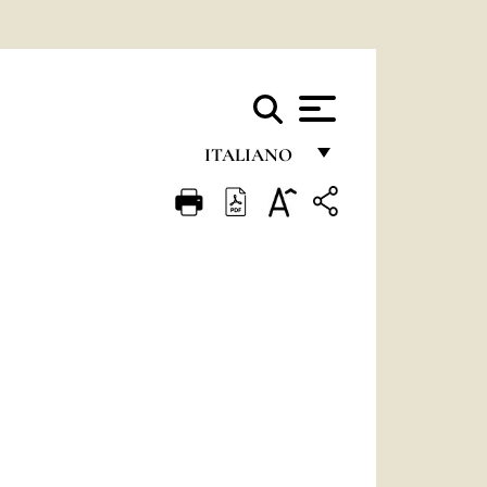
ITALIANO
FRANÇAIS
ENGLISH
ITALIANO
PORTUGUÊS
ESPAÑOL
DEUTSCH
POLSKI