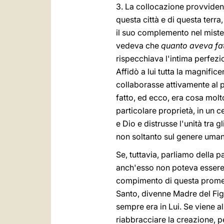
3. La collocazione provvidenz
questa città e di questa terra
il suo complemento nel mister
vedeva che
quanto aveva fa
rispecchiava l'intima perfezi
Affidò a lui tutta la magnifi
collaborasse attivamente al p
fatto, ed ecco, era cosa mol
particolare proprietà, in un 
e Dio e distrusse l'unità tra
non soltanto sul genere uman
Se, tuttavia, parliamo della 
anch'esso non poteva essere
compimento di questa promess
Santo, divenne Madre del Figl
sempre era in Lui. Se viene a
riabbracciare la creazione, p