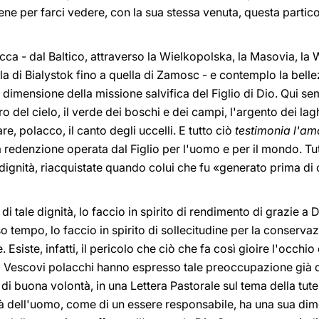
ne per farci vedere, con la sua stessa venuta, questa partico
cca - dal Baltico, attraverso la Wielkopolska, la Masovia, la 
lla di Bialystok fino a quella di Zamosc - e contemplo la belle
re dimensione della missione salvifica del Figlio di Dio. Qui 
 del cielo, il verde dei boschi e dei campi, l'argento dei lagh
, polacco, il canto degli uccelli. E tutto ciò
testimonia l'am
 la redenzione operata dal Figlio per l'uomo e per il mondo. T
o dignità, riacquistate quando colui che fu «generato prima di
e di tale dignità, lo faccio in spirito di rendimento di grazie 
so tempo, lo faccio in spirito di sollecitudine per la conserva
 Esiste, infatti, il pericolo che ciò che fa così gioire l'occhio
 i Vescovi polacchi hanno espresso tale preoccupazione già d
i di buona volontà, in una Lettera Pastorale sul tema della tut
tà dell'uomo, come di un essere responsabile, ha una sua di