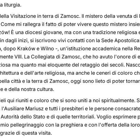
 liturgia.
lla Visitazione in terra di Zamosc. Il mistero della venuta di M
Come mi rallegra il fatto di poter vivere questo mistero insi
w! È una diocesi giovane, ma con una tradizione religiosa e 
sin dagli inizi, si iscrivono vivi contatti con la Sede Apostolic
 dopo Kraków e Wilno -, un'istituzione accademica nella Re
nte VIII. La Collegiata di Zamosc, che ho avuto l'onore di el
ziosa ma quanto mai eloquente del retaggio dei secoli. Nasco
itettura e dell'arte religiosa, ma anche le ceneri di coloro
ella città e la terra di Zamosc, oggi sono lieto di poter torn
e e della nostra cultura.
eli qui riuniti e coloro che si sono uniti a noi spiritualmente. 
'Ausiliare Mariusz e tutti i presbiteri e le persone consacrat
Autorità dello Stato e di quelle territoriali. Voglio esprimere 
io pellegrinaggio con la preghiera e con l'offerta della lor
grazie di questa visita.