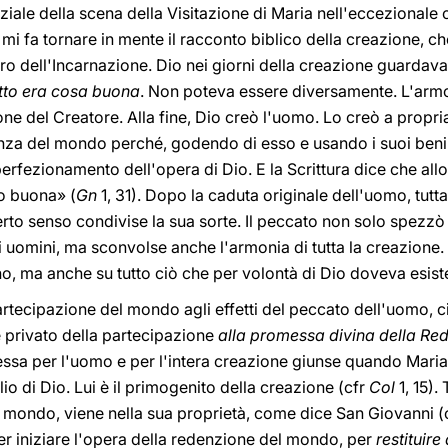
iale della scena della Visitazione di Maria nell'eccezionale c
, mi fa tornare in mente il racconto biblico della creazione, c
o dell'Incarnazione. Dio nei giorni della creazione guardava
tto era cosa buona
. Non poteva essere diversamente. L'armo
one del Creatore. Alla fine, Dio creò l'uomo. Lo creò a prop
cenza del mondo perché, godendo di esso e usando i suoi beni
erfezionamento dell'opera di Dio. E la Scrittura dice che al
to buona» (
Gn
1, 31). Dopo la caduta originale dell'uomo, tut
certo senso condivise la sua sorte. Il peccato non solo spezz
 gli uomini, ma sconvolse anche l'armonia di tutta la creazione
o, ma anche su tutto ciò che per volontà di Dio doveva esist
partecipazione del mondo agli effetti del peccato dell'uomo,
 privato della partecipazione
alla promessa divina della Re
a per l'uomo e per l'intera creazione giunse quando Maria, 
io di Dio. Lui è il primogenito della creazione (cfr
Col
1, 15).
l mondo, viene nella sua proprietà, come dice San Giovanni (
er iniziare l'opera della redenzione del mondo, per
restituire