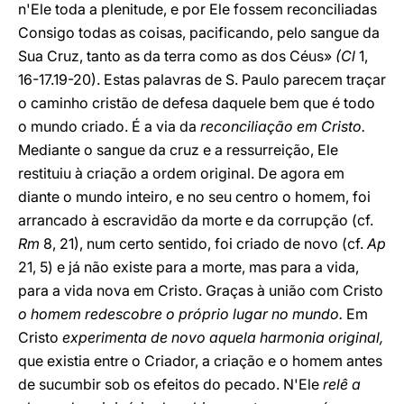
n'Ele toda a plenitude, e por Ele fossem reconciliadas
Consigo todas as coisas, pacificando, pelo sangue da
Sua Cruz, tanto as da terra como as dos Céus»
(Cl
1,
16-17.19-20). Estas palavras de S. Paulo parecem traçar
o caminho cristão de defesa daquele bem que é todo
o mundo criado. É a via da
reconciliação em Cristo.
Mediante o sangue da cruz e a ressurreição, Ele
restituiu à criação a ordem original. De agora em
diante o mundo inteiro, e no seu centro o homem, foi
arrancado à escravidão da morte e da corrupção (cf.
Rm
8, 21), num certo sentido, foi criado de novo (cf.
Ap
21, 5) e já não existe para a morte, mas para a vida,
para a vida nova em Cristo. Graças à união com Cristo
o homem redescobre o próprio lugar no mundo.
Em
Cristo
experimenta de novo aquela harmonia original,
que existia entre o Criador, a criação e o homem antes
de sucumbir sob os efeitos do pecado. N'Ele
relê a