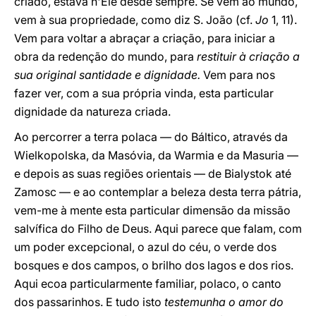
criado, estava n'Ele desde sempre. Se vem ao mundo,
vem à sua propriedade, como diz S. João (cf.
Jo
1, 11).
Vem para voltar a abraçar a criação, para iniciar a
obra da redenção do mundo, para
restituir à criação a
sua original santidade e dignidade.
Vem para nos
fazer ver, com a sua própria vinda, esta particular
dignidade da natureza criada.
Ao percorrer a terra polaca ― do Báltico, através da
Wielkopolska, da Masóvia, da Warmia e da Masuria ―
e depois as suas regiões orientais ― de Bialystok até
Zamosc ― e ao contemplar a beleza desta terra pátria,
vem-me à mente esta particular dimensão da missão
salvífica do Filho de Deus. Aqui parece que falam, com
um poder excepcional, o azul do céu, o verde dos
bosques e dos campos, o brilho dos lagos e dos rios.
Aqui ecoa particularmente familiar, polaco, o canto
dos passarinhos. E tudo isto
testemunha o amor do