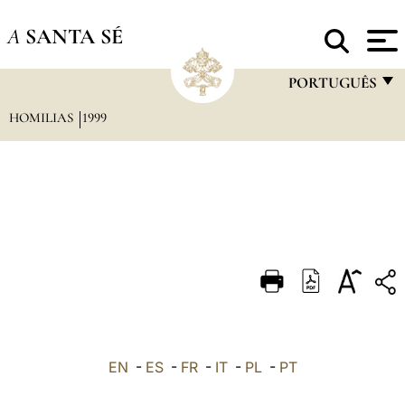
A
SANTA SÉ
PORTUGUÊS
HOMILIAS
1999
FRANÇAIS
ENGLISH
ITALIANO
PORTUGUÊS
ESPAÑOL
DEUTSCH
POLSKI
العربيّة
EN
-
ES
-
FR
-
IT
-
PL
-
PT
中文