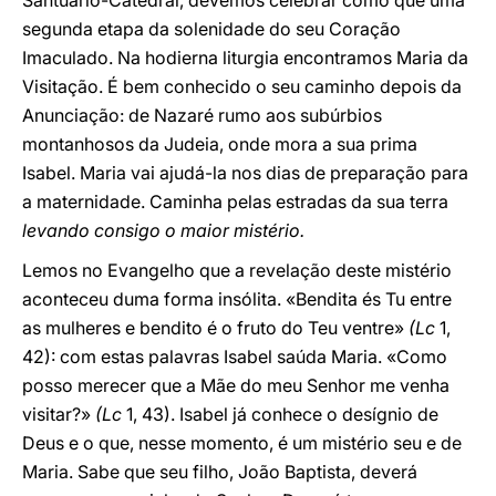
Santuário-Catedral, devemos celebrar como que uma
segunda etapa da solenidade do seu Coração
Imaculado. Na hodierna liturgia encontramos Maria da
Visitação. É bem conhecido o seu caminho depois da
Anunciação: de Nazaré rumo aos subúrbios
montanhosos da Judeia, onde mora a sua prima
Isabel. Maria vai ajudá-la nos dias de preparação para
a maternidade. Caminha pelas estradas da sua terra
levando consigo o maior mistério.
Lemos no Evangelho que a revelação deste mistério
aconteceu duma forma insólita. «Bendita és Tu entre
as mulheres e bendito é o fruto do Teu ventre»
(Lc
1,
42): com estas palavras Isabel saúda Maria. «Como
posso merecer que a Mãe do meu Senhor me venha
visitar?»
(Lc
1, 43). Isabel já conhece o desígnio de
Deus e o que, nesse momento, é um mistério seu e de
Maria. Sabe que seu filho, João Baptista, deverá