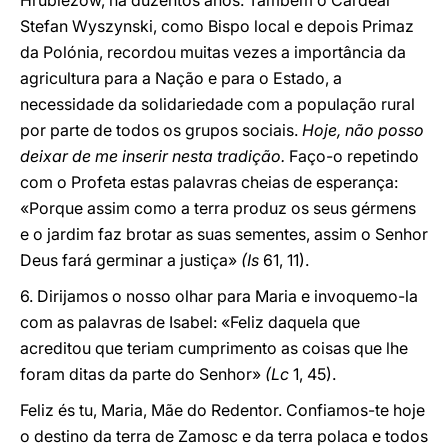
Hrubiezów, há duzentos anos. Também o Cardeal
Stefan Wyszynski, como Bispo local e depois Primaz
da Polónia, recordou muitas vezes a importância da
agricultura para a Nação e para o Estado, a
necessidade da solidariedade com a população rural
por parte de todos os grupos sociais.
Hoje, não posso
deixar de me inserir nesta tradição.
Faço-o repetindo
com o Profeta estas palavras cheias de esperança:
«Porque assim como a terra produz os seus gérmens
e o jardim faz brotar as suas sementes, assim o Senhor
Deus fará germinar a justiça»
(Is
61, 11).
6. Dirijamos o nosso olhar para Maria e invoquemo-la
com as palavras de Isabel: «Feliz daquela que
acreditou que teriam cumprimento as coisas que lhe
foram ditas da parte do Senhor»
(Lc
1, 45).
Feliz és tu, Maria, Mãe do Redentor. Confiamos-te hoje
o destino da terra de Zamosc e da terra polaca e todos