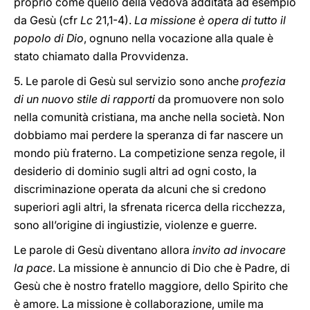
proprio come quello della vedova additata ad esempio
da Gesù (cfr
Lc
21,1-4).
La missione è opera di tutto il
popolo di Dio
, ognuno nella vocazione alla quale è
stato chiamato dalla Provvidenza.
5. Le parole di Gesù sul servizio sono anche
profezia
di un nuovo stile di rapporti
da promuovere non solo
nella comunità cristiana, ma anche nella società. Non
dobbiamo mai perdere la speranza di far nascere un
mondo più fraterno. La competizione senza regole, il
desiderio di dominio sugli altri ad ogni costo, la
discriminazione operata da alcuni che si credono
superiori agli altri, la sfrenata ricerca della ricchezza,
sono all’origine di ingiustizie, violenze e guerre.
Le parole di Gesù diventano allora
invito ad invocare
la pace
. La missione è annuncio di Dio che è Padre, di
Gesù che è nostro fratello maggiore, dello Spirito che
è amore. La missione è collaborazione, umile ma