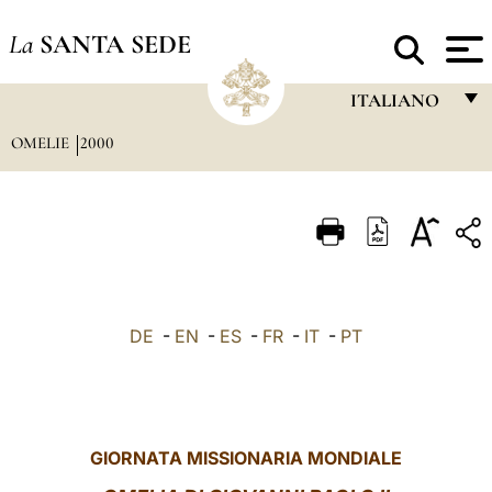
La
SANTA SEDE
ITALIANO
OMELIE
2000
FRANÇAIS
ENGLISH
ITALIANO
PORTUGUÊS
ESPAÑOL
DE
-
EN
-
ES
-
FR
-
IT
-
PT
DEUTSCH
POLSKI
العربيّة
GIORNATA MISSIONARIA MONDIALE
中文