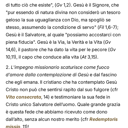
di tutto ciò che esiste", (
Gv
1,2). Gesù è il Signore, che
"pur essendo di natura divina non considerò un tesoro
geloso la sua uguaglianza con Dio, ma spogliò se
stesso, assumendo la condizione di servo" (
Fil
1,6-7);
Gesù è il Salvatore, al quale "possiamo accostarci con
piena fiducia". Gesù è la Via, la Verità e la Vita (
Gv
14,6), il pastore che ha dato la vita per le pecore (
Gv
10,11), il capo che conduce alla vita (
At
3,15).
2.
L'impegno missionario scaturisce come fuoco
d’amore dalla contemplazione di Gesù
e dal fascino
che egli emana. Il cristiano che ha contemplato Gesù
Cristo non può che sentirsi rapito dal suo fulgore (cfr
Vita consecrata
, 14) e testimoniare la sua fede in
Cristo unico Salvatore dell’uomo. Quale grande grazia
è questa fede che abbiamo ricevuto come dono
dall’alto, senza alcun nostro merito (cfr
Redemptoris
missio
, 11)!