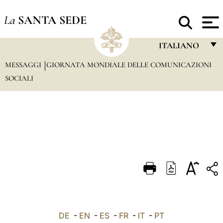
La
SANTA SEDE
ITALIANO
MESSAGGI
GIORNATA MONDIALE DELLE COMUNICAZIONI
FRANÇAIS
SOCIALI
ENGLISH
ITALIANO
PORTUGUÊS
ESPAÑOL
DEUTSCH
POLSKI
العربيّة
DE
-
EN
-
ES
-
FR
-
IT
-
PT
中文