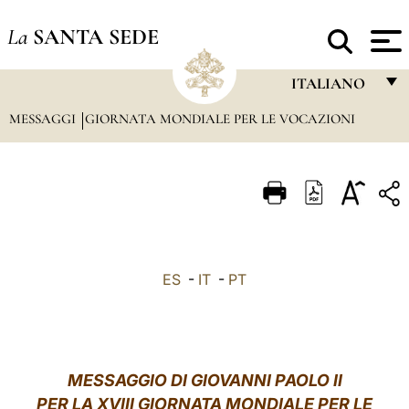
La
SANTA SEDE
ITALIANO
MESSAGGI
GIORNATA MONDIALE PER LE VOCAZIONI
FRANÇAIS
ENGLISH
ITALIANO
PORTUGUÊS
ESPAÑOL
ES
-
IT
-
PT
DEUTSCH
POLSKI
العربيّة
MESSAGGIO DI GIOVANNI PAOLO II
PER LA XVIII GIORNATA MONDIALE PER LE
中文