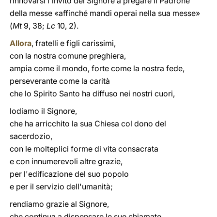
rinnovarsi l'invito del Signore a pregare il Padrone
della messe «affinché mandi operai nella sua messe»
(
Mt
9, 38;
Lc
10, 2).
Allora
, fratelli e figli carissimi,
con la nostra comune preghiera,
ampia come il mondo, forte come la nostra fede,
perseverante come la carità
che lo Spirito Santo ha diffuso nei nostri cuori,
lodiamo il Signore,
che ha arricchito la sua Chiesa col dono del
sacerdozio,
con le molteplici forme di vita consacrata
e con innumerevoli altre grazie,
per l'edificazione del suo popolo
e per il servizio dell'umanità;
rendiamo grazie al Signore,
che continua a dispensare le sue chiamate,