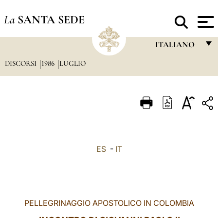
La
SANTA SEDE
ITALIANO
DISCORSI
1986
LUGLIO
FRANÇAIS
ENGLISH
ITALIANO
PORTUGUÊS
ESPAÑOL
ES
-
IT
DEUTSCH
POLSKI
العربيّة
PELLEGRINAGGIO APOSTOLICO IN COLOMBIA
中文