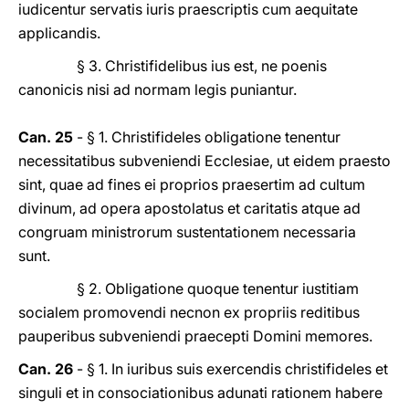
iudicentur servatis iuris praescriptis cum aequitate
applicandis.
§ 3. Christifidelibus ius est, ne poenis
canonicis nisi ad normam legis puniantur.
Can. 25
- § 1. Christifideles obligatione tenentur
necessitatibus subveniendi Ecclesiae, ut eidem praesto
sint, quae ad fines ei proprios praesertim ad cultum
divinum, ad opera apostolatus et caritatis atque ad
congruam ministrorum sustentationem necessaria
sunt.
§ 2. Obligatione quoque tenentur iustitiam
socialem promovendi necnon ex propriis reditibus
pauperibus subveniendi praecepti Domini memores.
Can. 26
- § 1. In iuribus suis exercendis christifideles et
singuli et in consociationibus adunati rationem habere