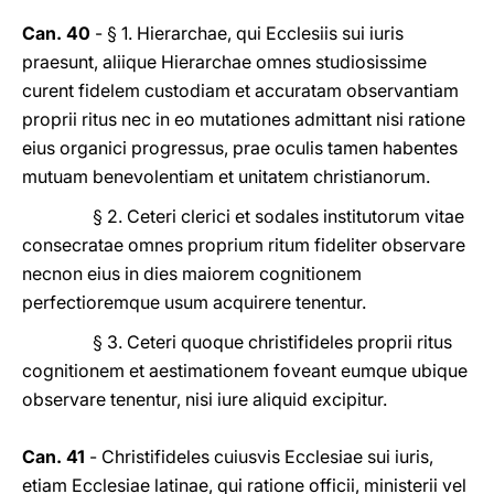
Can. 40
- § 1. Hierarchae, qui Ecclesiis sui iuris
praesunt, aliique Hierarchae omnes studiosissime
curent fidelem custodiam et accuratam observantiam
proprii ritus nec in eo mutationes admittant nisi ratione
eius organici progressus, prae oculis tamen habentes
mutuam benevolentiam et unitatem christianorum.
§ 2. Ceteri clerici et sodales institutorum vitae
consecratae omnes proprium ritum fideliter observare
necnon eius in dies maiorem cognitionem
perfectioremque usum acquirere tenentur.
§ 3. Ceteri quoque christifideles proprii ritus
cognitionem et aestimationem foveant eumque ubique
observare tenentur, nisi iure aliquid excipitur.
Can. 41
- Christifideles cuiusvis Ecclesiae sui iuris,
etiam Ecclesiae latinae, qui ratione officii, ministerii vel