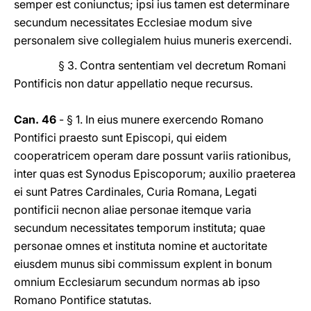
semper est coniunctus; ipsi ius tamen est determinare
secundum necessitates Ecclesiae modum sive
personalem sive collegialem huius muneris exercendi.
§ 3. Contra sententiam vel decretum Romani
Pontificis non datur appellatio neque recursus.
Can. 46
- § 1. In eius munere exercendo Romano
Pontifici praesto sunt Episcopi, qui eidem
cooperatricem operam dare possunt variis rationibus,
inter quas est Synodus Episcoporum; auxilio praeterea
ei sunt Patres Cardinales, Curia Romana, Legati
pontificii necnon aliae personae itemque varia
secundum necessitates temporum instituta; quae
personae omnes et instituta nomine et auctoritate
eiusdem munus sibi commissum explent in bonum
omnium Ecclesiarum secundum normas ab ipso
Romano Pontifice statutas.