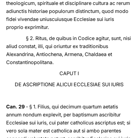
theologicum, spirituale et disciplinare cultura ac rerum
adiunctis historiae populorum distinctum, quod modo
fidei vivendae uniuscuiusque Ecclesiae sui iuris
proprio exprimitur.
§ 2. Ritus, de quibus in Codice agitur, sunt, nisi
aliud constat, illi, qui oriuntur ex traditionibus
Alexandrina, Antiochena, Armena, Chaldaea et
Constantinopolitana.
CAPUT I
DE ASCRIPTIONE ALICUI ECCLESIAE SUI IURIS
Can. 29
- § 1. Filius, qui decimum quartum aetatis
annum nondum explevit, per baptismum ascribitur
Ecclesiae sui iuris, cui pater catholicus ascriptus est; si
vero sola mater est catholica aut si ambo parentes