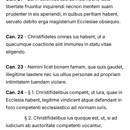
libertate fruuntur inquirendi necnon mentem suam
prudenter in eis aperiendi, in quibus peritiam habent,
servato debito erga magisterium Ecclesiae obsequio.
Can. 22
- Christifideles omnes ius habent, ut a
quacumque coactione sint immunes in statu vitae
eligendo.
Can. 23
- Nemini licet bonam famam, qua quis gaudet,
illegitime laedere nec ius ullius personae ad propriam
intimitatem tuendam violare.
Can. 24
- § 1. Christifidelibus competit, ut iura, quae in
Ecclesia habent, legitime vindicent atque defendant in
foro competenti ecclesiastico ad normam iuris.
§ 2. Christifidelibus ius quoque est, ut, si ad
iudicium ab auctoritate competenti vocantur,