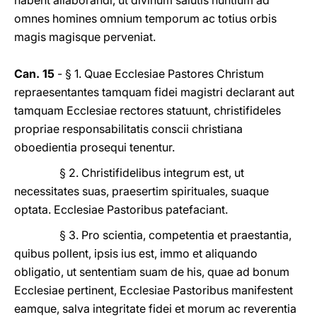
habent allaborandi, ut divinum salutis nuntium ad
omnes homines omnium temporum ac totius orbis
magis magisque perveniat.
Can. 15
- § 1. Quae Ecclesiae Pastores Christum
repraesentantes tamquam fidei magistri declarant aut
tamquam Ecclesiae rectores statuunt, christifideles
propriae responsabilitatis conscii christiana
oboedientia prosequi tenentur.
§ 2. Christifidelibus integrum est, ut
necessitates suas, praesertim spirituales, suaque
optata. Ecclesiae Pastoribus patefaciant.
§ 3. Pro scientia, competentia et praestantia,
quibus pollent, ipsis ius est, immo et aliquando
obligatio, ut sententiam suam de his, quae ad bonum
Ecclesiae pertinent, Ecclesiae Pastoribus manifestent
eamque, salva integritate fidei et morum ac reverentia