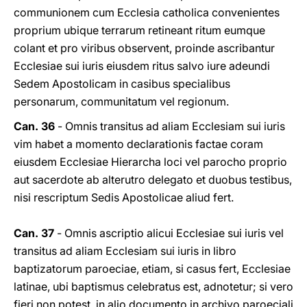
communionem cum Ecclesia catholica convenientes
proprium ubique terrarum retineant ritum eumque
colant et pro viribus observent, proinde ascribantur
Ecclesiae sui iuris eiusdem ritus salvo iure adeundi
Sedem Apostolicam in casibus specialibus
personarum, communitatum vel regionum.
Can. 36
- Omnis transitus ad aliam Ecclesiam sui iuris
vim habet a momento declarationis factae coram
eiusdem Ecclesiae Hierarcha loci vel parocho proprio
aut sacerdote ab alterutro delegato et duobus testibus,
nisi rescriptum Sedis Apostolicae aliud fert.
Can. 37
- Omnis ascriptio alicui Ecclesiae sui iuris vel
transitus ad aliam Ecclesiam sui iuris in libro
baptizatorum paroeciae, etiam, si casus fert, Ecclesiae
latinae, ubi baptismus celebratus est, adnotetur; si vero
fieri non potest, in alio documento in archivo paroeciali