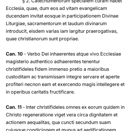
§ 2. Catechumenorum specialem curam habet
Ecclesia, quae, dum eos ad vitam evangelicam
ducendam invitat eosque in participationem Divinae
Liturgiae, sacramentorum et laudum divinarum
introducit, eisdem varias iam largitur praerogativas,
quae christianorum sunt propriae.
Can. 10
- Verbo Dei inhaerentes atque vivo Ecclesiae
magisterio authentico adhaerentes tenentur
christifideles fidem immenso pretio a maioribus
custoditam ac transmissam integre servare et aperte
profiteri necnon eam et exercendo magis intellegere et
in operibus caritatis fructificare.
Can. 11
- Inter christifideles omnes ex eorum quidem in
Christo regeneratione viget vera circa dignitatem et
actionem aequalitas, qua cuncti secundum suam
cuiusque condicionem et munus ad aedificationem