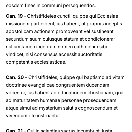
eosdem fines in communi persequendos.
Can. 19
- Christifideles cuncti, quippe qui Ecclesiae
missionem participent, ius habent, ut propriis inceptis
apostolicam actionem promoveant vel sustineant
secundum suum cuiusque statum et condicionem;
nullum tamen inceptum nomen catholicum sibi
vindicet, nisi consensus accessit auctoritatis
competentis ecclesiasticae.
Can. 20
- Christifideles, quippe qui baptismo ad vitam
doctrinae evangelicae congruentem ducendam
vocentur, ius habent ad educationem christianam, qua
ad maturitatem humanae personae prosequendam
atque simul ad mysterium salutis cognoscendum et
vivendum rite instruantur.
Can. 21
- Qui in scientias sacras incumbunt, iusta