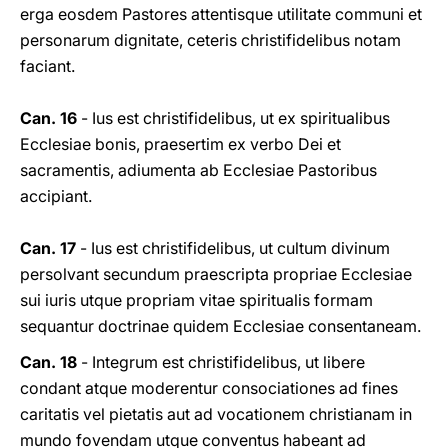
erga eosdem Pastores attentisque utilitate communi et
personarum dignitate, ceteris christifidelibus notam
faciant.
Can. 16
- Ius est christifidelibus, ut ex spiritualibus
Ecclesiae bonis, praesertim ex verbo Dei et
sacramentis, adiumenta ab Ecclesiae Pastoribus
accipiant.
Can. 17
- Ius est christifidelibus, ut cultum divinum
persolvant secundum praescripta propriae Ecclesiae
sui iuris utque propriam vitae spiritualis formam
sequantur doctrinae quidem Ecclesiae consentaneam.
Can. 18
- Integrum est christifidelibus, ut libere
condant atque moderentur consociationes ad fines
caritatis vel pietatis aut ad vocationem christianam in
mundo fovendam utque conventus habeant ad