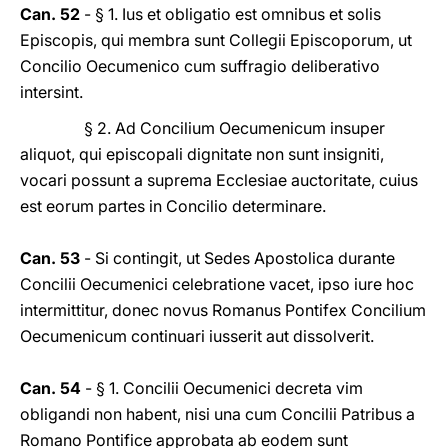
Can. 52
- § 1. Ius et obligatio est omnibus et solis
Episcopis, qui membra sunt Collegii Episcoporum, ut
Concilio Oecumenico cum suffragio deliberativo
intersint.
§ 2. Ad Concilium Oecumenicum insuper
aliquot, qui episcopali dignitate non sunt insigniti,
vocari possunt a suprema Ecclesiae auctoritate, cuius
est eorum partes in Concilio determinare.
Can. 53
- Si contingit, ut Sedes Apostolica durante
Concilii Oecumenici celebratione vacet, ipso iure hoc
intermittitur, donec novus Romanus Pontifex Concilium
Oecumenicum continuari iusserit aut dissolverit.
Can. 54
- § 1. Concilii Oecumenici decreta vim
obligandi non habent, nisi una cum Concilii Patribus a
Romano Pontifice approbata ab eodem sunt