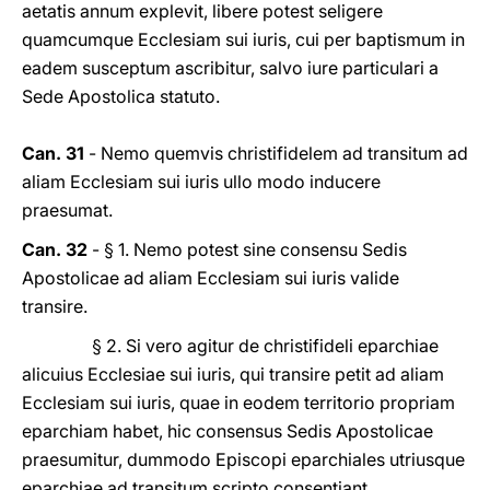
aetatis annum explevit, libere potest seligere
quamcumque Ecclesiam sui iuris, cui per baptismum in
eadem susceptum ascribitur, salvo iure particulari a
Sede Apostolica statuto.
Can. 31
- Nemo quemvis christifidelem ad transitum ad
aliam Ecclesiam sui iuris ullo modo inducere
praesumat.
Can. 32
- § 1. Nemo potest sine consensu Sedis
Apostolicae ad aliam Ecclesiam sui iuris valide
transire.
§ 2. Si vero agitur de christifideli eparchiae
alicuius Ecclesiae sui iuris, qui transire petit ad aliam
Ecclesiam sui iuris, quae in eodem territorio propriam
eparchiam habet, hic consensus Sedis Apostolicae
praesumitur, dummodo Episcopi eparchiales utriusque
eparchiae ad transitum scripto consentiant.