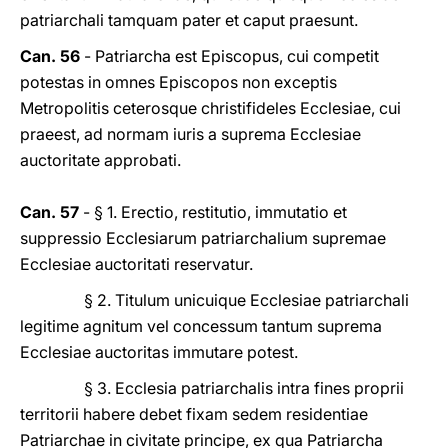
patriarchali tamquam pater et caput praesunt.
Can. 56
- Patriarcha est Episcopus, cui competit
potestas in omnes Episcopos non exceptis
Metropolitis ceterosque christifideles Ecclesiae, cui
praeest, ad normam iuris a suprema Ecclesiae
auctoritate approbati.
Can. 57
- § 1. Erectio, restitutio, immutatio et
suppressio Ecclesiarum patriarchalium supremae
Ecclesiae auctoritati reservatur.
§ 2. Titulum unicuique Ecclesiae patriarchali
legitime agnitum vel concessum tantum suprema
Ecclesiae auctoritas immutare potest.
§ 3. Ecclesia patriarchalis intra fines proprii
territorii habere debet fixam sedem residentiae
Patriarchae in civitate principe, ex qua Patriarcha