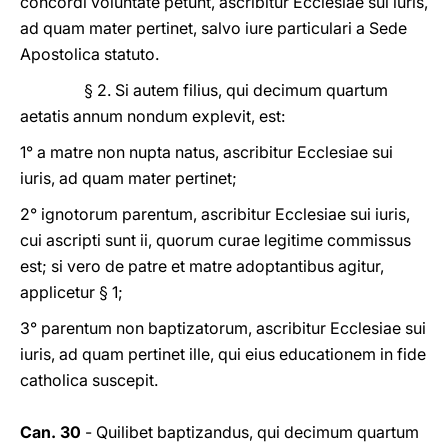
concordi voluntate petunt, ascribitur Ecclesiae sui iuris,
ad quam mater pertinet, salvo iure particulari a Sede
Apostolica statuto.
§ 2. Si autem filius, qui decimum quartum
aetatis annum nondum explevit, est:
1° a matre non nupta natus, ascribitur Ecclesiae sui
iuris, ad quam mater pertinet;
2° ignotorum parentum, ascribitur Ecclesiae sui iuris,
cui ascripti sunt ii, quorum curae legitime commissus
est; si vero de patre et matre adoptantibus agitur,
applicetur § 1;
3° parentum non baptizatorum, ascribitur Ecclesiae sui
iuris, ad quam pertinet ille, qui eius educationem in fide
catholica suscepit.
Can. 30
- Quilibet baptizandus, qui decimum quartum