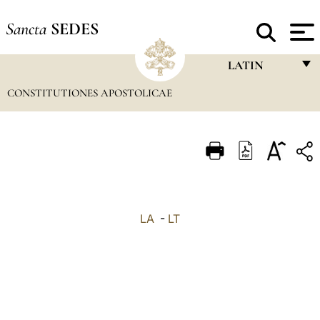
Sancta
SEDES
LATIN
CONSTITUTIONES APOSTOLICAE
FRANÇAIS
ENGLISH
ITALIANO
PORTUGUÊS
ESPAÑOL
LA
-
LT
DEUTSCH
POLSKI
العربيّة
中文