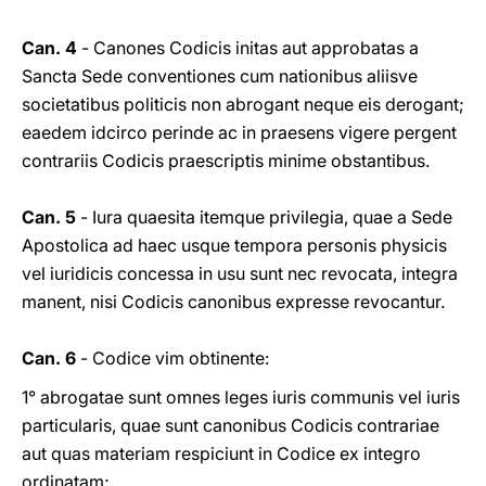
Can. 4
- Canones Codicis initas aut approbatas a
Sancta Sede conventiones cum nationibus aliisve
societatibus politicis non abrogant neque eis derogant;
eaedem idcirco perinde ac in praesens vigere pergent
contrariis Codicis praescriptis minime obstantibus.
Can. 5
- Iura quaesita itemque privilegia, quae a Sede
Apostolica ad haec usque tempora personis physicis
vel iuridicis concessa in usu sunt nec revocata, integra
manent, nisi Codicis canonibus expresse revocantur.
Can. 6
- Codice vim obtinente:
1° abrogatae sunt omnes leges iuris communis vel iuris
particularis, quae sunt canonibus Codicis contrariae
aut quas materiam respiciunt in Codice ex integro
ordinatam;