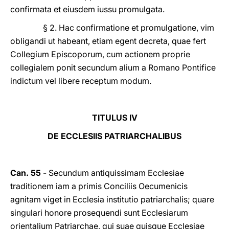
confirmata et eiusdem iussu promulgata.
§ 2. Hac confirmatione et promulgatione, vim
obligandi ut habeant, etiam egent decreta, quae fert
Collegium Episcoporum, cum actionem proprie
collegialem ponit secundum alium a Romano Pontifice
indictum vel libere receptum modum.
TITULUS IV
DE ECCLESIIS PATRIARCHALIBUS
Can. 55
- Secundum antiquissimam Ecclesiae
traditionem iam a primis Conciliis Oecumenicis
agnitam viget in Ecclesia institutio patriarchalis; quare
singulari honore prosequendi sunt Ecclesiarum
orientalium Patriarchae, qui suae quisque Ecclesiae