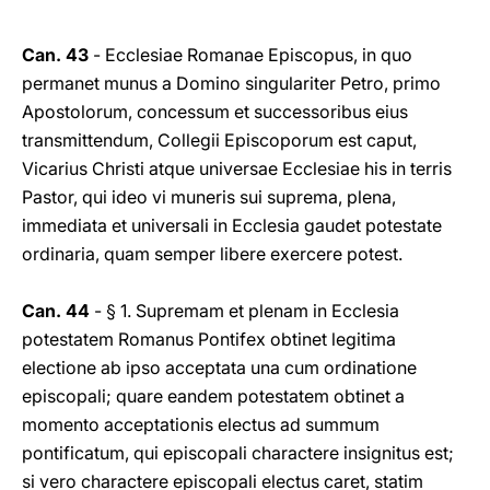
Can. 43
- Ecclesiae Romanae Episcopus, in quo
permanet munus a Domino singulariter Petro, primo
Apostolorum, concessum et successoribus eius
transmittendum, Collegii Episcoporum est caput,
Vicarius Christi atque universae Ecclesiae his in terris
Pastor, qui ideo vi muneris sui suprema, plena,
immediata et universali in Ecclesia gaudet potestate
ordinaria, quam semper libere exercere potest.
Can. 44
- § 1. Supremam et plenam in Ecclesia
potestatem Romanus Pontifex obtinet legitima
electione ab ipso acceptata una cum ordinatione
episcopali; quare eandem potestatem obtinet a
momento acceptationis electus ad summum
pontificatum, qui episcopali charactere insignitus est;
si vero charactere episcopali electus caret, statim