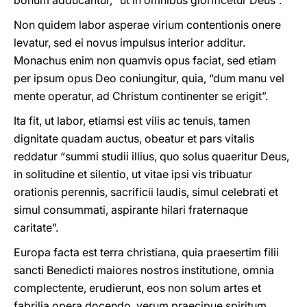
bonum adducantur, “ut in omnibus glorificetur Deus”.
Non quidem labor asperae virium contentionis onere
levatur, sed ei novus impulsus interior additur.
Monachus enim non quamvis opus faciat, sed etiam
per ipsum opus Deo coniungitur, quia, “dum manu vel
mente operatur, ad Christum continenter se erigit”.
Ita fit, ut labor, etiamsi est vilis ac tenuis, tamen
dignitate quadam auctus, obeatur et pars vitalis
reddatur “summi studii illius, quo solus quaeritur Deus,
in solitudine et silentio, ut vitae ipsi vis tribuatur
orationis perennis, sacrificii laudis, simul celebrati et
simul consummati, aspirante hilari fraternaque
caritate”.
Europa facta est terra christiana, quia praesertim filii
sancti Benedicti maiores nostros institutione, omnia
complectente, erudierunt, eos non solum artes et
fabrilia opera docendo, verum praecipue spiritum