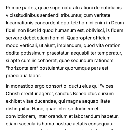
Primae partes, quae supernaturali rationi de cotidianis
vicissitudinibus sentiendi tribuuntur, cum veritate
Incarnationis concordent oportet: homini enim in Deum
fideli non licet id quod humanum est, oblivisci, is fidem
servare debet etiam homini. Quapropter officium
modo verticali, ut aiunt, implendum, quod vita orationi
dedita potissimum praestatur, aequabiliter temperatur,
si apte cum iis cohaeret, quae secundum rationem
“horizontalem” postulantur quorumque pars est
praecipua labor.
In monastico ergo consortio, ductu eius qui “vices
Christi creditur agere”, sanctus Benedictus cursum
exhibet vitae ducendae, qui magna aequabilitate
distinguitur. Hanc, quae inter solitudinem et
convictionem, inter orandum et laborandum habetur,
etiam saecularis homo nostrae aetatis consequatur