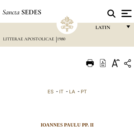
Sancta
SEDES
LATIN
LITTERAE APOSTOLICAE
1980
FRANÇAIS
ENGLISH
ITALIANO
PORTUGUÊS
ESPAÑOL
ES
-
IT
-
LA
-
PT
DEUTSCH
POLSKI
العربيّة
IOANNES PAULU PP. II
中文