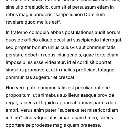
sine ullo praeiudicio, cum sit ei persuasum etiam in
rebus magni ponderis “saepe iuniori Dominum
revelare quod melius est”.
In fraterno colloquio abbas postulationes audit eorum
quos de officio aliquo peculiari suscipiendo interrogat,
sed propter bonum unius cuiusvis aut communitatis
perstare debet in rebus iniungendis, quae forte etiam
impossibiles esse videantur: id ei cordi sit oportet
singulos promovere, ut in melius proficiant totaque
communitas augeatur et crescat.
Hoc vero patri communitatis est peculiari ratione
propositum, ut animabus auxilietur easque provide
regat, faciens ut liquido appareat primas partes dari
amori. Verus enim pater “superexaltet misericordiam
iudicio” studeatque plus amari quam timeri, sciens
oportere se prodesse magis quam praeesse.