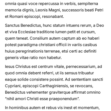
omnia quasi voce repercussa in verbis, sempiterna
memoria dignis, Leonis Magni, successoris beati Petri
et Romani episcopi, resonabant.
Sanctus Benedictus, hunc statum intuens rerum, a Deo
et viva Ecclesiae traditione lumen petit et cursum,
quem teneat. Consilium autem captum ab eo haberi
potest paradigma christiani officii in variis casibus
huius peregrinationis terrenae, etsi certi ac definiti
generis vitae ratio non habetur.
Iesus Christus est centrum vitale, pernecessarium, ad
quod omnia debent referri, ut iis sensus tribuatur
eaque solide consistere possint. Ad sententiam sancti
Cypriani, episcopi Carthaginiensis, se revocans,
Benedictus vehementer graviterque affirmat omnino
“nihil amori Christi esse praeponendum”.
In hominibus autem et rebus vis inest et momentum,