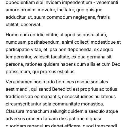
oboedientiam sibi invicem impendentium - vehementi
amore proximi movetur, incitatur, quo quisque
adducitur, ut, suum commodum neglegens, fratris
utilitati deserviat.
Homo cum cotidie nititur, ut apud se postulatum,
numquam posthabendum, animi collecti modestique et
participatio vitae, et ipsa non deponenda, ex aequo
temperentur, valescit facultate, ex qua germana sit
persona, rationes quidem habens cum aliis et cum Deo
potissimum, qui prorsus est alius.
Verumtamen hoc modo homines resque sociales
aestimandi, qui sancti Benedicti est proprius ac totius
traditionis ab eo manantis, necessitudines nullatenus
circumscribuntur sola communitate monastica.
Clausura monachum seiungit quidem a saeculo atque
adversus omnem fatuam dissipationem quasi
quoddam repagulum debet efficere, quod transcendi