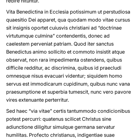
redire nituntur.
Vita Benedictina in Ecclesia potissimum ut perstudiosa
quaesitio Dei apparet, qua quodam modo vitae cursus
sit insignis oportet cuiusvis christiani ad “doctrinae
virtutumque culmina” contendentis, donec ad
caelestem perveniat patriam. Quod iter sanctus
Benedictus animo sollicito et commoto insistit atque
observat, non rara impedimenta ostendens, quibus
difficile redditur, ac discrimina, quibus id praecludi
omnesque nisus evacuari videntur; siquidem homo
servus est immodicarum cupidinum, quibus nunc vana
praesumptione et superbia tumescit, nunc vero pavore
vires extenuante perterritur.
Sed haec “via vitae” certis tantummodo condicionibus
potest percurri: quatenus scilicet Christus sine
adiunctione diligitur simulque germana servatur
humilitas. Profecto christianus, indigentiae suae