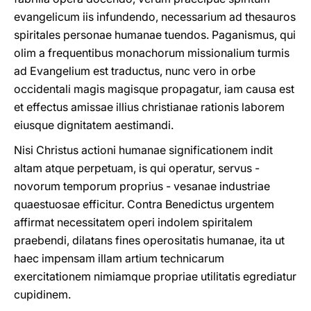
evangelicum iis infundendo, necessarium ad thesauros
spiritales personae humanae tuendos. Paganismus, qui
olim a frequentibus monachorum missionalium turmis
ad Evangelium est traductus, nunc vero in orbe
occidentali magis magisque propagatur, iam causa est
et effectus amissae illius christianae rationis laborem
eiusque dignitatem aestimandi.
Nisi Christus actioni humanae significationem indit
altam atque perpetuam, is qui operatur, servus -
novorum temporum proprius - vesanae industriae
quaestuosae efficitur. Contra Benedictus urgentem
affirmat necessitatem operi indolem spiritalem
praebendi, dilatans fines operositatis humanae, ita ut
haec impensam illam artium technicarum
exercitationem nimiamque propriae utilitatis egrediatur
cupidinem.