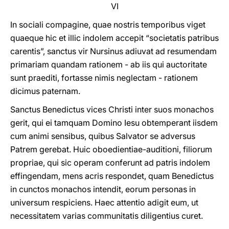
VI
In sociali compagine, quae nostris temporibus viget
quaeque hic et illic indolem accepit “societatis patribus
carentis”, sanctus vir Nursinus adiuvat ad resumendam
primariam quandam rationem - ab iis qui auctoritate
sunt praediti, fortasse nimis neglectam - rationem
dicimus paternam.
Sanctus Benedictus vices Christi inter suos monachos
gerit, qui ei tamquam Domino Iesu obtemperant iisdem
cum animi sensibus, quibus Salvator se adversus
Patrem gerebat. Huic oboedientiae-auditioni, filiorum
propriae, qui sic operam conferunt ad patris indolem
effingendam, mens acris respondet, quam Benedictus
in cunctos monachos intendit, eorum personas in
universum respiciens. Haec attentio adigit eum, ut
necessitatem varias communitatis diligentius curet.