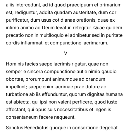
aliis intercedunt, ad id quod praecipuum et primarium
est, rediguntur, addita quadam austeritate, dum cor
purificatur, dum usus cotidianae orationis, quae ex
intimo animo ad Deum levatur, retegitur. Quae quidem
precatio non in multiloquio ei adhibetur sed in puritate
cordis inflammati et compunctione lacrimarum.
V
Hominis facies saepe lacrimis rigatur, quae non
semper e sincera compunctione aut e nimio gaudio
obortae, prorumpunt animumque ad orandum
impellunt; saepe enim lacrimae prae dolore ac
turbatione ab iis effunduntur, quorum dignitas humana
est abiecta, qui ipsi non valent perficere, quod iuste
affectant, qui opus suis necessitatibus et ingeniis
consentaneum facere nequeunt.
Sanctus Benedictus quoque in consortione degebat