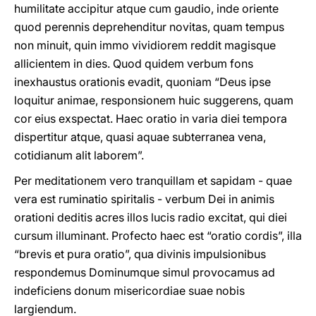
humilitate accipitur atque cum gaudio, inde oriente
quod perennis deprehenditur novitas, quam tempus
non minuit, quin immo vividiorem reddit magisque
allicientem in dies. Quod quidem verbum fons
inexhaustus orationis evadit, quoniam “Deus ipse
loquitur animae, responsionem huic suggerens, quam
cor eius exspectat. Haec oratio in varia diei tempora
dispertitur atque, quasi aquae subterranea vena,
cotidianum alit laborem”.
Per meditationem vero tranquillam et sapidam - quae
vera est ruminatio spiritalis - verbum Dei in animis
orationi deditis acres illos lucis radio excitat, qui diei
cursum illuminant. Profecto haec est “oratio cordis”, illa
“brevis et pura oratio”, qua divinis impulsionibus
respondemus Dominumque simul provocamus ad
indeficiens donum misericordiae suae nobis
largiendum.