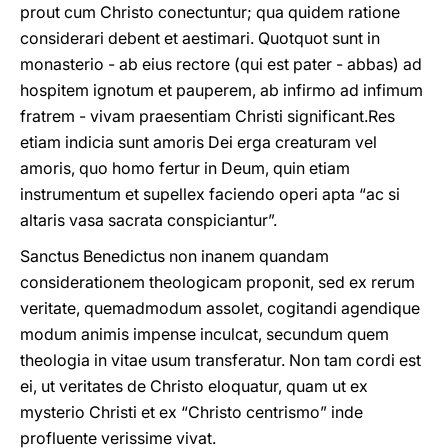
prout cum Christo conectuntur; qua quidem ratione
considerari debent et aestimari. Quotquot sunt in
monasterio - ab eius rectore (qui est pater - abbas) ad
hospitem ignotum et pauperem, ab infirmo ad infimum
fratrem - vivam praesentiam Christi significant.Res
etiam indicia sunt amoris Dei erga creaturam vel
amoris, quo homo fertur in Deum, quin etiam
instrumentum et supellex faciendo operi apta “ac si
altaris vasa sacrata conspiciantur”.
Sanctus Benedictus non inanem quandam
considerationem theologicam proponit, sed ex rerum
veritate, quemadmodum assolet, cogitandi agendique
modum animis impense inculcat, secundum quem
theologia in vitae usum transferatur. Non tam cordi est
ei, ut veritates de Christo eloquatur, quam ut ex
mysterio Christi et ex “Christo centrismo” inde
profluente verissime vivat.