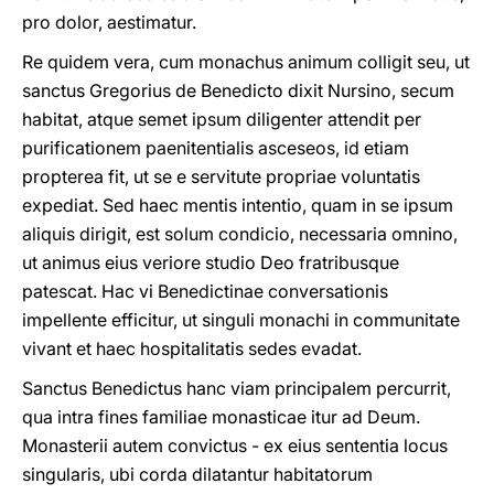
pro dolor, aestimatur.
Re quidem vera, cum monachus animum colligit seu, ut
sanctus Gregorius de Benedicto dixit Nursino, secum
habitat, atque semet ipsum diligenter attendit per
purificationem paenitentialis asceseos, id etiam
propterea fit, ut se e servitute propriae voluntatis
expediat. Sed haec mentis intentio, quam in se ipsum
aliquis dirigit, est solum condicio, necessaria omnino,
ut animus eius veriore studio Deo fratribusque
patescat. Hac vi Benedictinae conversationis
impellente efficitur, ut singuli monachi in communitate
vivant et haec hospitalitatis sedes evadat.
Sanctus Benedictus hanc viam principalem percurrit,
qua intra fines familiae monasticae itur ad Deum.
Monasterii autem convictus - ex eius sententia locus
singularis, ubi corda dilatantur habitatorum