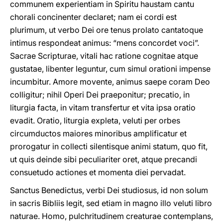
communem experientiam in Spiritu haustam cantu
chorali concinenter declaret; nam ei cordi est
plurimum, ut verbo Dei ore tenus prolato cantatoque
intimus respondeat animus: “mens concordet voci”.
Sacrae Scripturae, vitali hac ratione cognitae atque
gustatae, libenter leguntur, cum simul orationi impense
incumbitur. Amore movente, animus saepe coram Deo
colligitur; nihil Operi Dei praeponitur; precatio, in
liturgia facta, in vitam transfertur et vita ipsa oratio
evadit. Oratio, liturgia expleta, veluti per orbes
circumductos maiores minoribus amplificatur et
prorogatur in collecti silentisque animi statum, quo fit,
ut quis deinde sibi peculiariter oret, atque precandi
consuetudo actiones et momenta diei pervadat.
Sanctus Benedictus, verbi Dei studiosus, id non solum
in sacris Bibliis legit, sed etiam in magno illo veluti libro
naturae. Homo, pulchritudinem creaturae contemplans,