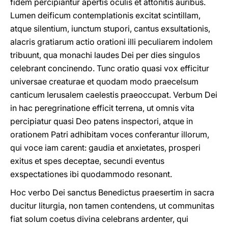
fidem percipiantur apertis oculis et attonitis auribus.
Lumen deificum contemplationis excitat scintillam,
atque silentium, iunctum stupori, cantus exsultationis,
alacris gratiarum actio orationi illi peculiarem indolem
tribuunt, qua monachi laudes Dei per dies singulos
celebrant concinendo. Tunc oratio quasi vox efficitur
universae creaturae et quodam modo praecelsum
canticum Ierusalem caelestis praeoccupat. Verbum Dei
in hac peregrinatione efficit terrena, ut omnis vita
percipiatur quasi Deo patens inspectori, atque in
orationem Patri adhibitam voces conferantur illorum,
qui voce iam carent: gaudia et anxietates, prosperi
exitus et spes deceptae, secundi eventus
exspectationes ibi quodammodo resonant.
Hoc verbo Dei sanctus Benedictus praesertim in sacra
ducitur liturgia, non tamen contendens, ut communitas
fiat solum coetus divina celebrans ardenter, qui