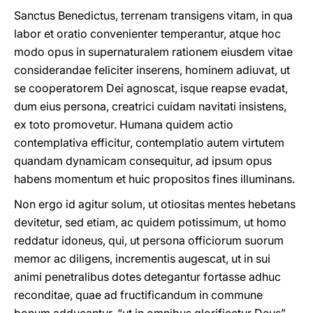
Sanctus Benedictus, terrenam transigens vitam, in qua
labor et oratio convenienter temperantur, atque hoc
modo opus in supernaturalem rationem eiusdem vitae
considerandae feliciter inserens, hominem adiuvat, ut
se cooperatorem Dei agnoscat, isque reapse evadat,
dum eius persona, creatrici cuidam navitati insistens,
ex toto promovetur. Humana quidem actio
contemplativa efficitur, contemplatio autem virtutem
quandam dynamicam consequitur, ad ipsum opus
habens momentum et huic propositos fines illuminans.
Non ergo id agitur solum, ut otiositas mentes hebetans
devitetur, sed etiam, ac quidem potissimum, ut homo
reddatur idoneus, qui, ut persona officiorum suorum
memor ac diligens, incrementis augescat, ut in sui
animi penetralibus dotes detegantur fortasse adhuc
reconditae, quae ad fructificandum in commune