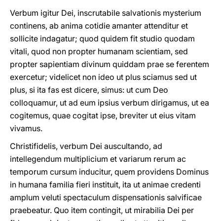
Verbum igitur Dei, inscrutabile salvationis mysterium
continens, ab anima cotidie amanter attenditur et
sollicite indagatur; quod quidem fit studio quodam
vitali, quod non propter humanam scientiam, sed
propter sapientiam divinum quiddam prae se ferentem
exercetur; videlicet non ideo ut plus sciamus sed ut
plus, si ita fas est dicere, simus: ut cum Deo
colloquamur, ut ad eum ipsius verbum dirigamus, ut ea
cogitemus, quae cogitat ipse, breviter ut eius vitam
vivamus.
Christifidelis, verbum Dei auscultando, ad
intellegendum multiplicium et variarum rerum ac
temporum cursum inducitur, quem providens Dominus
in humana familia fieri instituit, ita ut animae credenti
amplum veluti spectaculum dispensationis salvificae
praebeatur. Quo item contingit, ut mirabilia Dei per