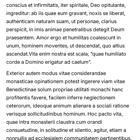
conscius et infirmitatis, iter spiritale, Deo opitulante,
ingreditur: ab iis quae eum gravant, noxis se liberat,
authenticam naturam suam, ut personae, clarius
perspicit, in imis animae penetralibus detegit Deum
praesentem. Amor ergo et humilitas coalescunt in
unum, hominem moventes, ut descendat, quo altius
ascendat.Vita enim nostra est scala, “quae humiliato
corde a Domino erigatur ad caelum”.
Exterior autem modus vitae considerandae
monasticae opinationem potest ingerere viam vitae
Benedictinae solum propriae utilitati monachi hanc
profitentis favere, facilem inferre neglectionem
ceterorum, ideoque animum alienare a sociali ratione
verisque sollicitudinibus hominum. Hoc pacto vita,
quae intra monasterii claustra cum orandi
consuetudine, in solitudine et silentio, agitur, etiam a
nonnullis ad ecclesialem communitatem pertinentibus,