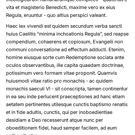
vita et magisterio Benedicti, maxime vero ex eius
Regula, eruuntur - quo altius perspici valeant.
Haec lex vivendi est quidem secundum verba sancti
huius Caelitis “minima inchoationis Regula”, sed reapse
compendium, cohaerens et copiosum, Evangelii non
communi conversatione ad effectum adducti. Etenim,
homine eiusque sorte cum Redemptione sociata ante
oculos observantibus, ille capita quaedam doctrinae,
potissimum vero formam vitae proponit. Quamvis
huiusmodi vitae ratio pro monachis - ac quidem
monachis saeculi VI - sit conscripta, tamen continentur
in ea seu inde perlucent praeceptiones ad hanc etiam
aetatem pertinentes utilesque cunctis baptismo renatis
et in fide adultis, cunctis, qui per inoboedientiae
desidiam a Deo recesserunt atque nunc per
oboeditionem fidei, haud semper facilem, ad eum