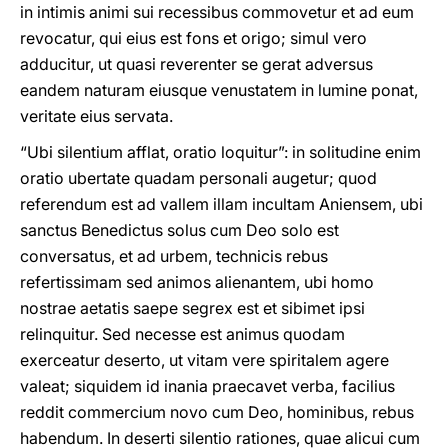
in intimis animi sui recessibus commovetur et ad eum
revocatur, qui eius est fons et origo; simul vero
adducitur, ut quasi reverenter se gerat adversus
eandem naturam eiusque venustatem in lumine ponat,
veritate eius servata.
“Ubi silentium afflat, oratio loquitur”: in solitudine enim
oratio ubertate quadam personali augetur; quod
referendum est ad vallem illam incultam Aniensem, ubi
sanctus Benedictus solus cum Deo solo est
conversatus, et ad urbem, technicis rebus
refertissimam sed animos alienantem, ubi homo
nostrae aetatis saepe segrex est et sibimet ipsi
relinquitur. Sed necesse est animus quodam
exerceatur deserto, ut vitam vere spiritalem agere
valeat; siquidem id inania praecavet verba, facilius
reddit commercium novo cum Deo, hominibus, rebus
habendum. In deserti silentio rationes, quae alicui cum