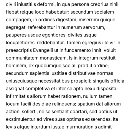
civili iniustitiis deformi, in qua persona crebrius nihili
fiebat reique loco habebatur: secundum socialem
compagem, in ordines digestam, miserrimi quique
segregati referebantur in numerum servorum,
pauperes usque egentiores, divites usque
locupletiores, reddebantur. Tamen egregius ille vir in
praescriptis Evangelii ut in fundamento inniti voluit
communitatem monasticam. Is in integrum restituit
hominem, ex quocumque sociali prodiit ordine;
secundum sapientis iustitiae distributivae normas
uniuscuiusque necessitatibus prospicit; singulis officia
assignat completiva et inter se apto nexu disposita;
infirmitatis aliorum habet rationem, nullum tamen
locum facili desidiae relinquens; spatium dat aliorum
actioni sollerti, ne se sentiant coartari, sed potius ut
exstimulentur ad vires suas optimas exserendas. Ita
levis atque interdum iustae murmurationis adimit