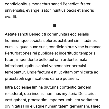
condicionibus monachus sancti Benedicti frater
universalis, evangelizator, nuntius pacis et amoris
evadit.
III
Aetate sancti Benedicti communitas ecclesialis
hominumque societas plures exhibent similitudines
cum iis, quae nunc sunt, condicionibus vitae humanae.
Perturbationes rei publicae et incertitudo temporis
futuri, impendente bello aut iam ardente, mala
inferebant, quibus animi vehementer perculsi
terrebantur. Unde factum est, ut vitam omni certa ac
praestabili significatione carere putarent.
Intra Ecclesiae limina diuturna contentio tandem
resederat, qua incensi homines mysteria Dei acrius
vestigabant, praesertim imperscrutabilem veritatem
divinitatis Filii eiusque humanitatem germanam. Haec