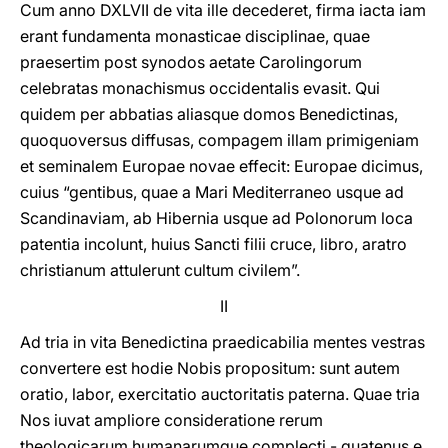
Cum anno DXLVII de vita ille decederet, firma iacta iam
erant fundamenta monasticae disciplinae, quae
praesertim post synodos aetate Carolingorum
celebratas monachismus occidentalis evasit. Qui
quidem per abbatias aliasque domos Benedictinas,
quoquoversus diffusas, compagem illam primigeniam
et seminalem Europae novae effecit: Europae dicimus,
cuius “gentibus, quae a Mari Mediterraneo usque ad
Scandinaviam, ab Hibernia usque ad Polonorum loca
patentia incolunt, huius Sancti filii cruce, libro, aratro
christianum attulerunt cultum civilem”.
II
Ad tria in vita Benedictina praedicabilia mentes vestras
convertere est hodie Nobis propositum: sunt autem
oratio, labor, exercitatio auctoritatis paterna. Quae tria
Nos iuvat ampliore consideratione rerum
theologicarum humanarumque complecti - quatenus e