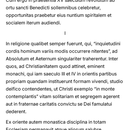
Cum ergo in praesentia XV saeculum revolutum ab
ortu sancti Benedicti sollemnibus celebretur,
opportunitas praebetur eius nuntium spiritalem et
socialem iterum audiendi.
I
In religione qualibet semper fuerunt, qui, “inquietudini
cordis hominum variis modis occurrere nitentes”, ad
Absolutum et Aeternum singulariter traherentur. Inter
quos, ad Christianitatem quod attinet, eminent
monachi, qui iam saeculo III et IV in orientis partibus
propriam quandam instituerunt formam vivendi, studio
deifico contendentes, ut Christi exemplo “in monte
contemplantis” vitam solitariam et segregem agerent
aut in fraternae caritatis convictu se Dei famulatui
dederent.
Ex oriente autem monastica disciplina in totam
Ecclesiam permanavit atque aliorum salubre