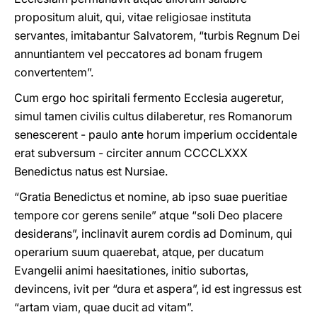
propositum aluit, qui, vitae religiosae instituta
servantes, imitabantur Salvatorem, “turbis Regnum Dei
annuntiantem vel peccatores ad bonam frugem
convertentem”.
Cum ergo hoc spiritali fermento Ecclesia augeretur,
simul tamen civilis cultus dilaberetur, res Romanorum
senescerent - paulo ante horum imperium occidentale
erat subversum - circiter annum CCCCLXXX
Benedictus natus est Nursiae.
“Gratia Benedictus et nomine, ab ipso suae pueritiae
tempore cor gerens senile” atque “soli Deo placere
desiderans”, inclinavit aurem cordis ad Dominum, qui
operarium suum quaerebat, atque, per ducatum
Evangelii animi haesitationes, initio subortas,
devincens, ivit per “dura et aspera”, id est ingressus est
“artam viam, quae ducit ad vitam”.