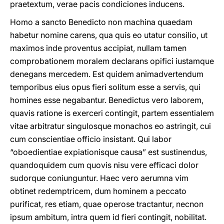
praetextum, verae pacis condiciones inducens.
Homo a sancto Benedicto non machina quaedam
habetur nomine carens, qua quis eo utatur consilio, ut
maximos inde proventus accipiat, nullam tamen
comprobationem moralem declarans opifici iustamque
denegans mercedem. Est quidem animadvertendum
temporibus eius opus fieri solitum esse a servis, qui
homines esse negabantur. Benedictus vero laborem,
quavis ratione is exerceri contingit, partem essentialem
vitae arbitratur singulosque monachos eo astringit, cui
cum conscientiae officio insistant. Qui labor
“oboedientiae expiationisque causa” est sustinendus,
quandoquidem cum quovis nisu vere efficaci dolor
sudorque coniunguntur. Haec vero aerumna vim
obtinet redemptricem, dum hominem a peccato
purificat, res etiam, quae operose tractantur, necnon
ipsum ambitum, intra quem id fieri contingit, nobilitat.