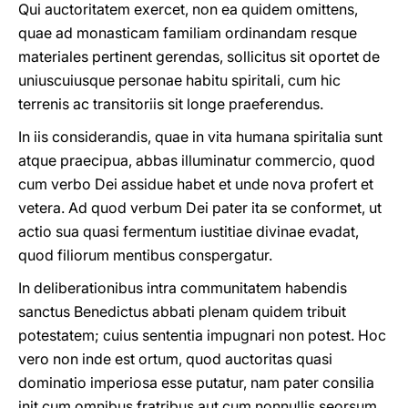
Qui auctoritatem exercet, non ea quidem omittens,
quae ad monasticam familiam ordinandam resque
materiales pertinent gerendas, sollicitus sit oportet de
uniuscuiusque personae habitu spiritali, cum hic
terrenis ac transitoriis sit longe praeferendus.
In iis considerandis, quae in vita humana spiritalia sunt
atque praecipua, abbas illuminatur commercio, quod
cum verbo Dei assidue habet et unde nova profert et
vetera. Ad quod verbum Dei pater ita se conformet, ut
actio sua quasi fermentum iustitiae divinae evadat,
quod filiorum mentibus conspergatur.
In deliberationibus intra communitatem habendis
sanctus Benedictus abbati plenam quidem tribuit
potestatem; cuius sententia impugnari non potest. Hoc
vero non inde est ortum, quod auctoritas quasi
dominatio imperiosa esse putatur, nam pater consilia
init cum omnibus fratribus aut cum nonnullis seorsum,