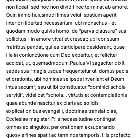
non liceat, sed hoc non dividit nec terminat ab amore.
Quin immo huiusmodi limes veluti spatium aperit,
interiori libertati necessarium, ubi monachus - et
quodam modo quivis homo, de “parva clausura” sua
sollicitus - in amore vivat et crescat; ubi cor suum
fratribus pandat, qui ea participare desiderant, quae
ille in coniunctione cum Deo experitur, et feliciter
accidat, ut, quemadmodum Paulus VI sagaciter dixit,
sedes sua “magis usque frequentetur uti domus pacis
et orationis, ubi homines se ipsos inveniant et Deum
intus secum”; seu ut ibi constituatur “dominici schola
servitii”, videlicet “schola... virtutis et contemplationis
quae abunde nascitur ex claris ac solidis
explicationibus evangelii, doctrinae translaticiae,
Ecclesiae magisterii”; is necessitudine contingat
omnes ac singulos, per orationem exsuperando
quosvis fines spatii ac terminos temporis. His profecto