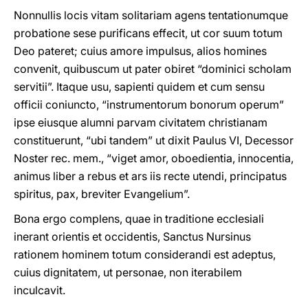
Nonnullis locis vitam solitariam agens tentationumque
probatione sese purificans effecit, ut cor suum totum
Deo pateret; cuius amore impulsus, alios homines
convenit, quibuscum ut pater obiret “dominici scholam
servitii”. Itaque usu, sapienti quidem et cum sensu
officii coniuncto, “instrumentorum bonorum operum”
ipse eiusque alumni parvam civitatem christianam
constituerunt, “ubi tandem” ut dixit Paulus VI, Decessor
Noster rec. mem., “viget amor, oboedientia, innocentia,
animus liber a rebus et ars iis recte utendi, principatus
spiritus, pax, breviter Evangelium”.
Bona ergo complens, quae in traditione ecclesiali
inerant orientis et occidentis, Sanctus Nursinus
rationem hominem totum considerandi est adeptus,
cuius dignitatem, ut personae, non iterabilem
inculcavit.