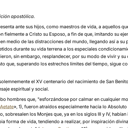
ición apostólica.
presenta ante sus hijos, como maestros de vida, a aquellos q
ron fielmente a Cristo su Esposo, a fin de que, imitando su e
 en medio de las distracciones del mundo, llegando así a su
idos durante su vida terrena a los especiales condicionami
cieron, sin embargo, resplandecer, por su modo de vivir y su
isto que, superando los estrechos límites del tiempo, sigue 
 solemnemente el XV centenario del nacimiento de San Benito
je espiritual y social.
hubo hombres que, "esforzándose por calmar en cualquier mo
 Aetate
», 1), fueron atraídos especialmente hacia lo Absoluto y
o, sobresalen los Monjes que, ya en los siglos III y IV, habían 
ia forma de vida, tendiendo a realizar, por inspiración divina