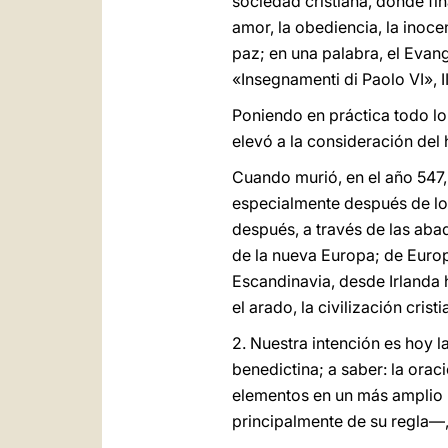
sociedad cristiana, donde f
amor, la obediencia, la inocen
paz; en una palabra, el Evang
«Insegnamenti di Paolo VI», I
Poniendo en práctica todo lo 
elevó a la consideración del
Cuando murió, en el año 547
especialmente después de los
después, a través de las abad
de la nueva Europa; de Euro
Escandinavia, desde Irlanda ha
el arado, la civilización cris
2. Nuestra intención es hoy l
benedictina; a saber: la orac
elementos en un más amplio 
principalmente de su regla