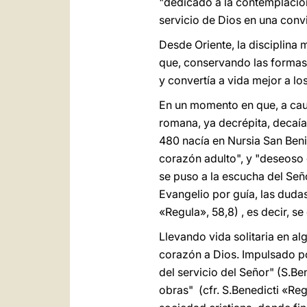
"dedicado a la contemplació
servicio de Dios en una conv
Desde Oriente, la disciplina 
que, conservando las formas d
y convertía a vida mejor a l
En un momento en que, a causa
romana, ya decrépita, decaí
480 nacía en Nursia San Benit
corazón adulto", y "deseoso d
se puso a la escucha del Seño
Evangelio por guía, las duda
«Regula», 58,8) , es decir, s
Llevando vida solitaria en al
corazón a Dios. Impulsado po
del servicio del Señor" (S.Be
obras" (cfr. S.Benedicti «Reg