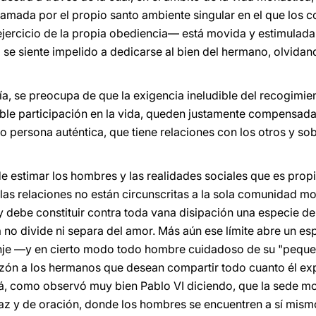
lamada por el propio santo ambiente singular en el que los 
el ejercicio de la propia obediencia— está movida y estimula
o se siente impelido a dedicarse al bien del hermano, olvida
a, se preocupa de que la exigencia ineludible del recogimient
ble participación en la vida, queden justamente compensadas
 persona auténtica, que tiene relaciones con los otros y sob
 estimar los hombres y las realidades sociales que es propi
 las relaciones no están circunscritas a la sola comunidad m
y debe constituir contra toda vana disipación una especie de 
 no divide ni separa del amor. Más aún ese límite abre un e
onje —y en cierto modo todo hombre cuidadoso de su "peque
azón a los hermanos que desean compartir todo cuanto él ex
irá, como observó muy bien Pablo VI diciendo, que la sede m
z y de oración, donde los hombres se encuentren a sí mismo