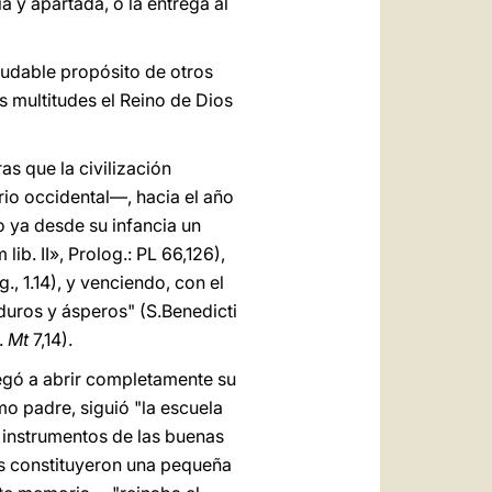
ria y apartada, o la entrega al
aludable propósito de otros
s multitudes el Reino de Dios
as que la civilización
io occidental—, hacia el año
o ya desde su infancia un
b. II», Prolog.: PL 66,126),
, 1.14), y venciendo, con el
duros y ásperos" (S.Benedicti
.
Mt
7,14).
llegó a abrir completamente su
o padre, siguió "la escuela
os instrumentos de las buenas
los constituyeron una pequeña