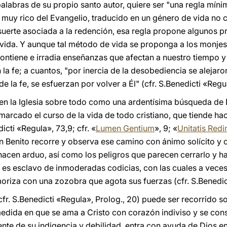
alabras de su propio santo autor, quiere ser "una regla míni
muy rico del Evangelio, traducido en un género de vida no 
suerte asociada a la redención, esa regla propone algunos pr
vida. Y aunque tal método de vida se proponga a los monjes
contiene e irradia enseñanzas que afectan a nuestro tiempo 
 la fe; a cuantos, "por inercia de la desobediencia se alejaro
e la fe, se esfuerzan por volver a Él" (cfr. S.Benedicti «Regul
en la Iglesia sobre todo como una ardentísima búsqueda de Di
arcado el curso de la vida de todo cristiano, que tiende hac
icti «Regula», 73,9; cfr. «
Lumen Gentium
», 9; «
Unitatis Redi
. San Benito recorre y observa ese camino con ánimo solícito 
cen arduo, así como los peligros que parecen cerrarlo y hac
es esclavo de inmoderadas codicias, con las cuales a veces
oriza con una zozobra que agota sus fuerzas (cfr. S.Benedict
cfr. S.Benedicti «Regula», Prolog., 20) puede ser recorrido
 medida en que se ama a Cristo con corazón indiviso y se co
nte de su indigencia y debilidad, entra con ayuda de Dios en l