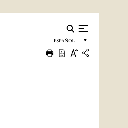
ESPAÑOL
FRANÇAIS
ENGLISH
ITALIANO
PORTUGUÊS
ESPAÑOL
DEUTSCH
POLSKI