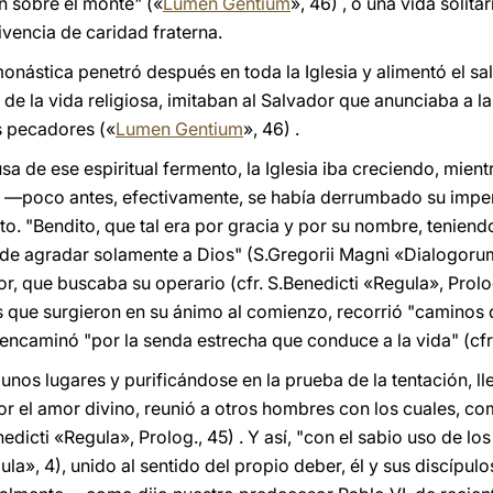
n sobre el monte" («
Lumen Gentium
», 46) , o una vida solita
ivencia de caridad fraterna.
monástica penetró después en toda la Iglesia y alimentó el s
e la vida religiosa, imitaban al Salvador que anunciaba a la
os pecadores («
Lumen Gentium
», 46) .
 de ese espiritual fermento, la Iglesia iba creciendo, mientr
a —poco antes, efectivamente, se había derrumbado su imper
o. "Bendito, que tal era por gracia y por su nombre, teniend
e agradar solamente a Dios" (S.Gregorii Magni «Dialogorum li
r, que buscaba su operario (cfr. S.Benedicti «Regula», Prolog.
s que surgieron en su ánimo al comienzo, recorrió "caminos 
e encaminó "por la senda estrecha que conduce a la vida" (cfr
gunos lugares y purificándose en la prueba de la tentación, 
r el amor divino, reunió a otros hombres con los cuales, com
nedicti «Regula», Prolog., 45) . Y así, "con el sabio uso de l
ula», 4), unido al sentido del propio deber, él y sus discípu