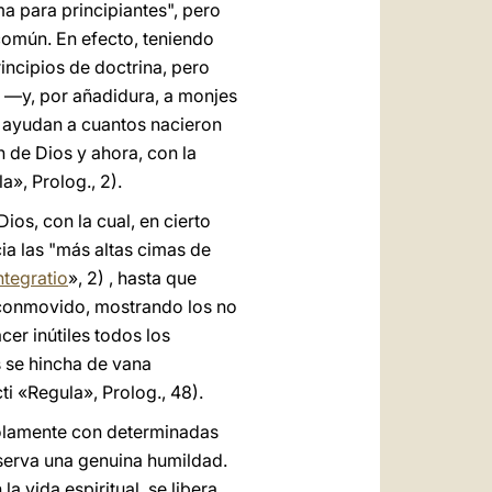
ma para principiantes", pero
común. En efecto, teniendo
incipios de doctrina, pero
 —y, por añadidura, a monjes
y ayudan a cuantos nacieron
n de Dios y ahora, con la
a», Prolog., 2).
os, con la cual, en cierto
ia las "más altas cimas de
ntegratio
», 2) , hasta que
y conmovido, mostrando los no
er inútiles todos los
 se hincha de vana
i «Regula», Prolog., 48).
 solamente con determinadas
nserva una genuina humildad.
a vida espiritual, se libera