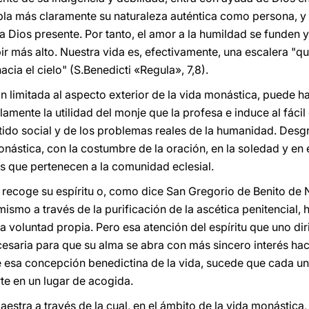
pla más claramente su naturaleza auténtica como persona, y
a Dios presente. Por tanto, el amor a la humildad se funden
r más alto. Nuestra vida es, efectivamente, una escalera "q
cia el cielo" (S.Benedicti «Regula», 7,8).
 limitada al aspecto exterior de la vida monástica, puede ha
amente la utilidad del monje que la profesa e induce al fácil
ntido social y de los problemas reales de la humanidad. Desg
onástica, con la costumbre de la oración, en la soledad y en 
s que pertenecen a la comunidad eclesial.
 recoge su espíritu o, como dice San Gregorio de Benito de 
mismo a través de la purificación de la ascética penitencial,
 la voluntad propia. Pero esa atención del espíritu que uno di
esaria para que su alma se abra con más sincero interés hac
 esa concepción benedictina de la vida, sucede que cada un
te en un lugar de acogida.
aestra a través de la cual, en el ámbito de la vida monástica,