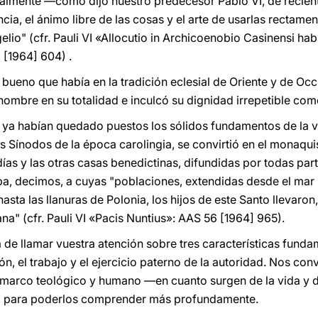
inalmente —como dijo nuestro predecesor Pablo VI, de recie
cia, el ánimo libre de las cosas y el arte de usarlas rectamente
elio" (cfr. Pauli VI «Allocutio in Archicoenobio Casinensi habi
I [1964] 604) .
bueno que había en la tradición eclesial de Oriente y de Occ
 hombre en su totalidad e inculcó su dignidad irrepetible co
, ya habían quedado puestos los sólidos fundamentos de la 
 Sínodos de la época carolingia, se convirtió en el monaquis
ías y las otras casas benedictinas, difundidas por todas part
pa, decimos, a cuyas "poblaciones, extendidas desde el mar
sta las llanuras de Polonia, los hijos de este Santo llevaron, 
tiana" (cfr. Pauli VI «Pacis Nuntius»: AAS 56 [1964] 965).
a de llamar vuestra atención sobre tres características funda
ión, el trabajo y el ejercicio paterno de la autoridad. Nos co
marco teológico y humano —en cuanto surgen de la vida y de
—, para poderlos comprender más profundamente.