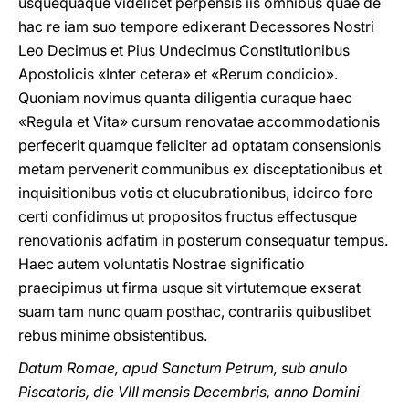
usquequaque videlicet perpensis iis omnibus quae de
hac re iam suo tempore edixerant Decessores Nostri
Leo Decimus et Pius Undecimus Constitutionibus
Apostolicis «Inter cetera» et «Rerum condicio».
Quoniam novimus quanta diligentia curaque haec
«Regula et Vita» cursum renovatae accommodationis
perfecerit quamque feliciter ad optatam consensionis
metam pervenerit communibus ex disceptationibus et
inquisitionibus votis et elucubrationibus, idcirco fore
certi confidimus ut propositos fructus effectusque
renovationis adfatim in posterum consequatur tempus.
Haec autem voluntatis Nostrae significatio
praecipimus ut firma usque sit virtutemque exserat
suam tam nunc quam posthac, contrariis quibuslibet
rebus minime obsistentibus.
Datum Romae, apud Sanctum Petrum, sub anulo
Piscatoris, die VIII mensis Decembris, anno Domini