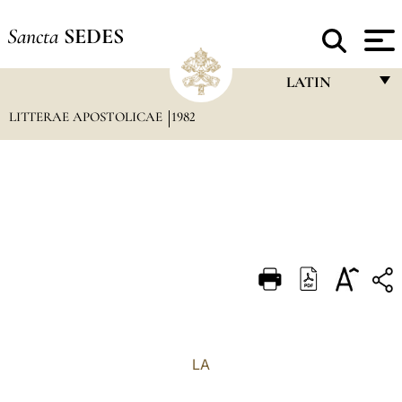
Sancta
SEDES
LATIN
LITTERAE APOSTOLICAE
1982
FRANÇAIS
ENGLISH
ITALIANO
PORTUGUÊS
ESPAÑOL
DEUTSCH
POLSKI
العربيّة
LA
中文