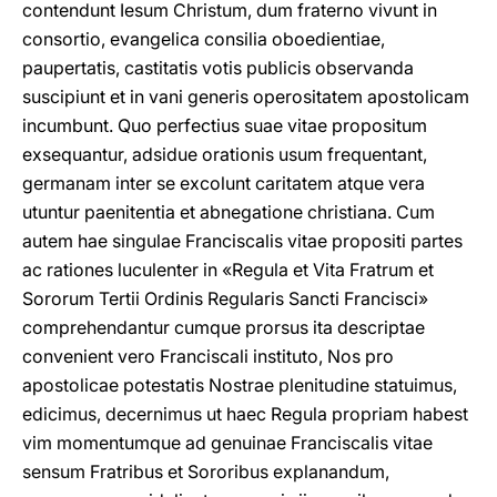
contendunt Iesum Christum, dum fraterno vivunt in
consortio, evangelica consilia oboedientiae,
paupertatis, castitatis votis publicis observanda
suscipiunt et in vani generis operositatem apostolicam
incumbunt. Quo perfectius suae vitae propositum
exsequantur, adsidue orationis usum frequentant,
germanam inter se excolunt caritatem atque vera
utuntur paenitentia et abnegatione christiana. Cum
autem hae singulae Franciscalis vitae propositi partes
ac rationes luculenter in «Regula et Vita Fratrum et
Sororum Tertii Ordinis Regularis Sancti Francisci»
comprehendantur cumque prorsus ita descriptae
convenient vero Franciscali instituto, Nos pro
apostolicae potestatis Nostrae plenitudine statuimus,
edicimus, decernimus ut haec Regula propriam habest
vim momentumque ad genuinae Franciscalis vitae
sensum Fratribus et Sororibus explanandum,