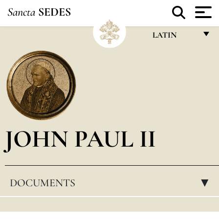
Sancta
SEDES
LATIN
FRANÇAIS
ENGLISH
ITALIANO
PORTUGUÊS
JOHN PAUL II
ESPAÑOL
DEUTSCH
POLSKI
DOCUMENTS
▸
العربيّة
中文