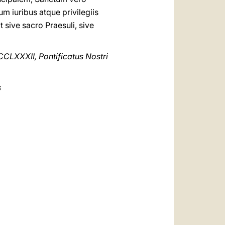
 iuribus atque privilegiis
t sive sacro Praesuli, sive
CCLXXXII, Pontificatus Nostri
s