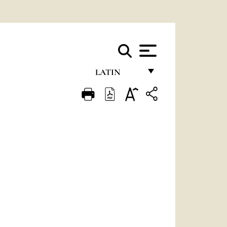
LATIN
FRANÇAIS
ENGLISH
ITALIANO
PORTUGUÊS
ESPAÑOL
DEUTSCH
POLSKI