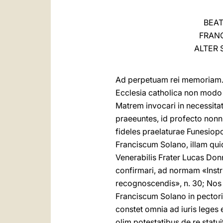
BEAT
FRANC
ALTER 
Ad perpetuam rei memoriam. 
Ecclesia catholica non modo 
Matrem invocari in necessit
praeeuntes, id profecto nonn
fideles praelaturae Funesiop
Franciscum Solano, illam qu
Venerabilis Frater Lucas Donn
confirmari, ad normam «Instr
recognoscendis», n. 30; Nos
Franciscum Solano in pectori
constet omnia ad iuris leges 
olim potestatibus de re sta