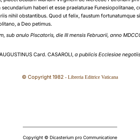
ecundarium haberi et esse praelaturae Funesiopolitanae, cum
iis nihil obstantibus. Quod ut felix, faustum fortunatumque si
litano, a Deo petimus.
 sub anulo Piscatoris, die III mensis Februarii, anno MDCC
AUGUSTINUS Card. CASAROLI,
a publicis Ecclesiae negotii
© Copyright 1982
- Libreria Editrice Vaticana
Copyright © Dicasterium pro Communicatione