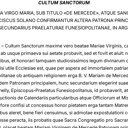
CULTUM SANCTORUM
A VIRGO MARIA, SUB TITULO «DE MERCEDE», ATQUE SA
ISCUS SOLANO CONFIRMANTUR ALTERA PATRONA PRINCI
SECUNDARIUS PRAELATURAE FUNESIOPOLITANAE, IN AR
– Cultum Sanctorum maxime vero beatae Mariae Virginis, cas
ab usque primaeva sui aetate probavit, sed et fovit et aluit
atibus, et honorari tamquam studiosissimos legum divinarum
isi utile Ecclesiae est, quae per aspera ad immortalem patria
olitanae ob antiquam religionem erga B. V. Mariam de Merce
idem Patronam principalem, hunc secundarium elegerint sua
elly, Episcopus-Praelatus Funesiopolitanus, id probaverit, a
uctionis de Calendariis particularibus atque Officiorum et Mi
 fore confisi ut concessus honor pietatem erga tantam Matr
bus aleret, bene fieri censuimus, si admotae expostulation
esse peracta, iis probatis quae Sacra Congregatio pro Sacram
tuit, placet beatam Mariam Virginem de Mercede Patronam pr