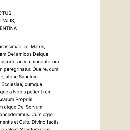
العربيّة
NCTUS
中文
PALIS,
LATINE
GENTINA
tissimae Dei Matris,
: nam Dei amicos Deique
 custodes in via mandatorum
m peregrinatur. Qua re, cum
de, atque Sanctum
e Ecclesiae; cumque
tque a Nobis petierit rem
ssarum Propriis
em atque Dei Servum
i concederemus. Cum ergo
entis et Cultu Divino factis
incipalem, Sanctum vero