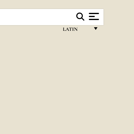
LATIN
FRANÇAIS
ENGLISH
ITALIANO
PORTUGUÊS
ESPAÑOL
DEUTSCH
POLSKI
العربيّة