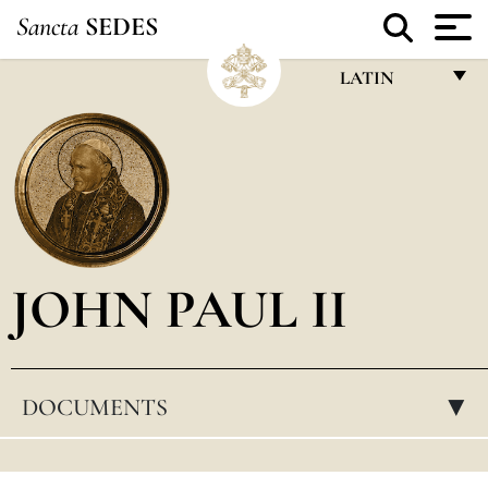
Sancta
SEDES
LATIN
FRANÇAIS
ENGLISH
ITALIANO
PORTUGUÊS
JOHN PAUL II
ESPAÑOL
DEUTSCH
POLSKI
DOCUMENTS
▸
العربيّة
中文