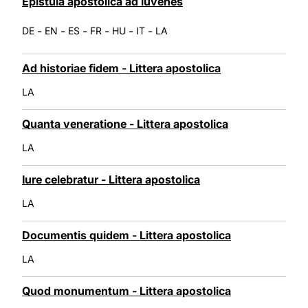
Epistula apostolica ad iuvenes
-
-
-
-
-
-
DE
EN
ES
FR
HU
IT
LA
Ad historiae fidem - Littera apostolica
LA
Quanta veneratione - Littera apostolica
LA
Iure celebratur - Littera apostolica
LA
Documentis quidem - Littera apostolica
LA
Quod monumentum - Littera apostolica