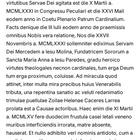
virtutibus Servae Dei agitata est die X Martii a.
MCMLXXXI in Congressu Peculiari et die XXVI Mail
eodem anno in Coetu Plenario Patrum Cardinalium.
Facts denique die III lulii eodem anno de praemissis
omnibus Nobis vera relatione, Nos die XXVII
Novembris a. MCMLXXXI sollemniter ediximus Servam
Dei Mercedem a Iesu Molina, Fundatricem Sororum a
Sancta Maria Anna a Iesu Paredes, gradu heroico
virtutes theologales necnon cardinales, tum erga Deum
tum erga proximum, coluisse. Ad miracula quod
attinet, inter multa mira precibus huius Venerabilis
tributa, una repentina sanatio ac veluti redanimatio
trimulae puellulae Zoilae Helenae Caceres Larrea
prolata est a Causae actoribus. Haec enim die XI Martii
a. MCMLXV fere duodecim frustula casei letali veneno
muribus interficiendis irrorata, matre absente,
hauserat. Et nullo adhibito veri nominis antidoto, cum a