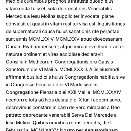
medicis curantibus prognosis infausta quoad eius
vitam edita fuisset, sola deprecations Venerabilis
Mercedis a Iesu Molina suppliciter invocata, plane
convaluit et quasi in vitam restitui visa est. Inquisitiones
de supernaturali causa huius sanationis rite peractae
sunt annis MCMLXXIV-MCMLXXV apud dioecesanam
Curiam Rivibambensem; atque mirum eventum praeter
naturae ordinem et vires accidisse declaravit
Consilium Medicorum Congregationis pro Causis
Sanctorum die VI Maii a. MCMLXXXIII. Aliis eiusmodi
affirmantibus iudiciis huius Congregationis habitis, sive
in Congressu Peculiari diei VI Martii sive in
Congregatione Plenaria diei XXII Maii a. MCMLXXXIV,
necnon re tota ad Nos delata die IX Iunii eodem anno,
decrevimus constare in casu de vero miraculo a Deo
patrato deprecante venerabili Serva Dei Mercede a
Iesu Molina. Quibus omnibus rebus peractis, die I
Februarii a. MCMLXXXV, Nostro per Aequatorianam