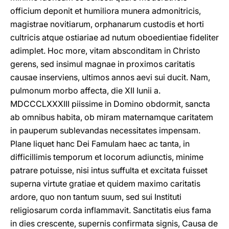
officium deponit et humiliora munera admonitricis,
magistrae novitiarum, orphanarum custodis et horti
cultricis atque ostiariae ad nutum oboedientiae fideliter
adimplet. Hoc more, vitam absconditam in Christo
gerens, sed insimul magnae in proximos caritatis
causae inserviens, ultimos annos aevi sui ducit. Nam,
pulmonum morbo affecta, die XII Iunii a.
MDCCCLXXXIII piissime in Domino obdormit, sancta
ab omnibus habita, ob miram maternamque caritatem
in pauperum sublevandas necessitates impensam.
Plane liquet hanc Dei Famulam haec ac tanta, in
difficillimis temporum et locorum adiunctis, minime
patrare potuisse, nisi intus suffulta et excitata fuisset
superna virtute gratiae et quidem maximo caritatis
ardore, quo non tantum suum, sed sui Instituti
religiosarum corda inflammavit. Sanctitatis eius fama
in dies crescente, supernis confirmata signis, Causa de