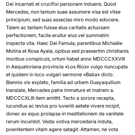
Dei incarnati et crucifixi personam induens. Quod
Mercedes, non tantum suae assumere visa est vitae
principium, sed suas asseclas miro modo edocere.
Talem ac tantam fuisse eius caritatis actuosam
perfectionem, facile eruitur eius vel summatim
inspecta vita. Haec Dei Famula, parentibus Michaële
Molina et Rosa Ayala, opibus sed praesertim christianis
moribus conspicuis, ortum habet anno MDCCCXXVIII
in Aequatoriana provincia «Los Ríos» vulgo nuncupata
et quidem in loco vulgari sermone «Baba» dicto.
Biennio vix expleto, familia ad urbem Guayaquilium
translate, Mercedes patre immature et matrem a.
MDCCCXLIII item amittit. Tecto a sorore recepta,
iucundius ac levius pro iuvenili aetate vivere incipit,
donec ex equo prolapsa in meditationem de vanitate
rerum incumbit. Vesta votiva mercedaria induta,
poenitentem vitam agere satagit. Attamen, ne vota