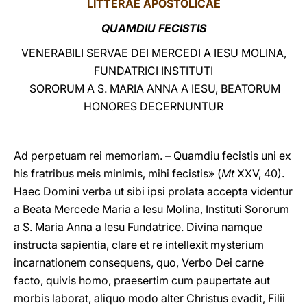
LITTERAE
APOSTOLICAE
LATINE
QUAMDIU FECISTIS
VENERABILI SERVAE DEI MERCEDI A IESU MOLINA,
FUNDATRICI INSTITUTI
SORORUM A S. MARIA ANNA A IESU, BEATORUM
HONORES DECERNUNTUR
Ad perpetuam rei memoriam. – Quamdiu fecistis uni ex
his fratribus meis minimis, mihi fecistis» (
Mt
XXV, 40).
Haec Domini verba ut sibi ipsi prolata accepta videntur
a Beata Mercede Maria a Iesu Molina, Instituti Sororum
a S. Maria Anna a Iesu Fundatrice. Divina namque
instructa sapientia, clare et re intellexit mysterium
incarnationem consequens, quo, Verbo Dei carne
facto, quivis homo, praesertim cum paupertate aut
morbis laborat, aliquo modo alter Christus evadit, Filii