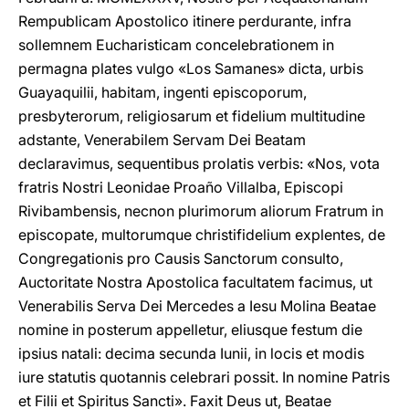
Rempublicam Apostolico itinere perdurante, infra
sollemnem Eucharisticam concelebrationem in
permagna plates vulgo «Los Samanes» dicta, urbis
Guayaquilii, habitam, ingenti episcoporum,
presbyterorum, religiosarum et fidelium multitudine
adstante, Venerabilem Servam Dei Beatam
declaravimus, sequentibus prolatis verbis: «Nos, vota
fratris Nostri Leonidae Proaño Villalba, Episcopi
Rivibambensis, necnon plurimorum aliorum Fratrum in
episcopate, multorumque christifidelium explentes, de
Congregationis pro Causis Sanctorum consulto,
Auctoritate Nostra Apostolica facultatem facimus, ut
Venerabilis Serva Dei Mercedes a Iesu Molina Beatae
nomine in posterum appelletur, eliusque festum die
ipsius natali: decima secunda Iunii, in locis et modis
iure statutis quotannis celebrari possit. In nomine Patris
et Filii et Spiritus Sancti». Faxit Deus ut, Beatae