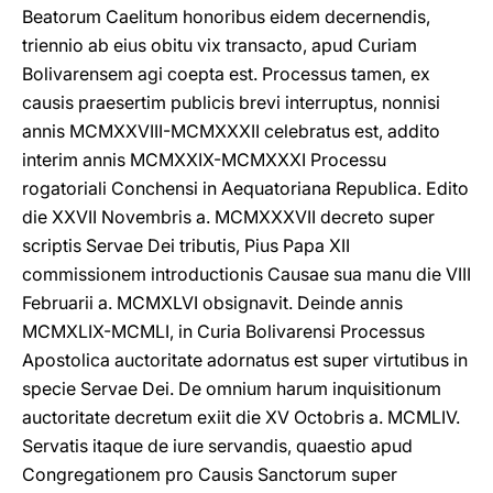
Beatorum Caelitum honoribus eidem decernendis,
triennio ab eius obitu vix transacto, apud Curiam
Bolivarensem agi coepta est. Processus tamen, ex
causis praesertim publicis brevi interruptus, nonnisi
annis MCMXXVIII-MCMXXXII celebratus est, addito
interim annis MCMXXIX-MCMXXXI Processu
rogatoriali Conchensi in Aequatoriana Republica. Edito
die XXVII Novembris a. MCMXXXVII decreto super
scriptis Servae Dei tributis, Pius Papa XII
commissionem introductionis Causae sua manu die VIII
Februarii a. MCMXLVI obsignavit. Deinde annis
MCMXLIX-MCMLI, in Curia Bolivarensi Processus
Apostolica auctoritate adornatus est super virtutibus in
specie Servae Dei. De omnium harum inquisitionum
auctoritate decretum exiit die XV Octobris a. MCMLIV.
Servatis itaque de iure servandis, quaestio apud
Congregationem pro Causis Sanctorum super