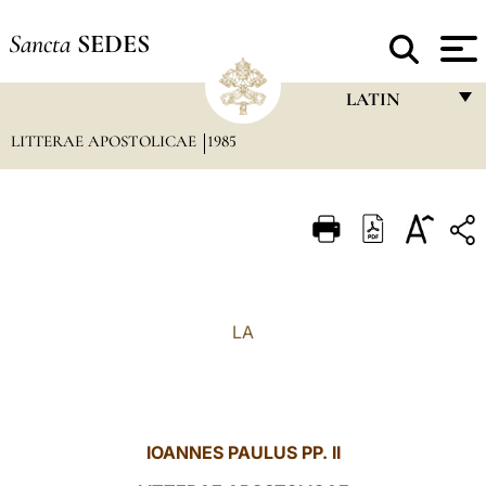
Sancta
SEDES
LATIN
LITTERAE APOSTOLICAE
1985
FRANÇAIS
ENGLISH
ITALIANO
PORTUGUÊS
ESPAÑOL
LA
DEUTSCH
POLSKI
العربيّة
IOANNES PAULUS PP. II
中文