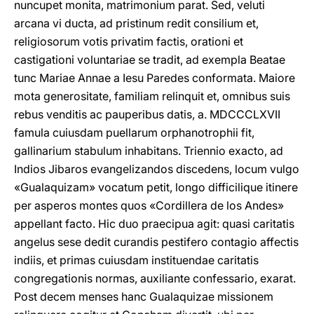
nuncupet monita, matrimonium parat. Sed, veluti
arcana vi ducta, ad pristinum redit consilium et,
religiosorum votis privatim factis, orationi et
castigationi voluntariae se tradit, ad exempla Beatae
tunc Mariae Annae a Iesu Paredes conformata. Maiore
mota generositate, familiam relinquit et, omnibus suis
rebus venditis ac pauperibus datis, a. MDCCCLXVII
famula cuiusdam puellarum orphanotrophii fit,
gallinarium stabulum inhabitans. Triennio exacto, ad
Indios Jibaros evangelizandos discedens, locum vulgo
«Gualaquizam» vocatum petit, longo difficilique itinere
per asperos montes quos «Cordillera de los Andes»
appellant facto. Hic duo praecipua agit: quasi caritatis
angelus sese dedit curandis pestifero contagio affectis
indiis, et primas cuiusdam instituendae caritatis
congregationis normas, auxiliante confessario, exarat.
Post decem menses hanc Gualaquizae missionem