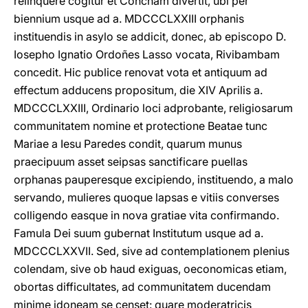
relinquere cogitur et Concham divertit, ubi per
biennium usque ad a. MDCCCLXXIII orphanis
instituendis in asylo se addicit, donec, ab episcopo D.
Iosepho Ignatio Ordoñes Lasso vocata, Rivibambam
concedit. Hic publice renovat vota et antiquum ad
effectum adducens propositum, die XIV Aprilis a.
MDCCCLXXIII, Ordinario loci adprobante, religiosarum
communitatem nomine et protectione Beatae tunc
Mariae a Iesu Paredes condit, quarum munus
praecipuum asset seipsas sanctificare puellas
orphanas pauperesque excipiendo, instituendo, a malo
servando, mulieres quoque lapsas e vitiis converses
colligendo easque in nova gratiae vita confirmando.
Famula Dei suum gubernat Institutum usque ad a.
MDCCCLXXVII. Sed, sive ad contemplationem plenius
colendam, sive ob haud exiguas, oeconomicas etiam,
obortas difficultates, ad communitatem ducendam
minime idoneam se censet: quare moderatricis