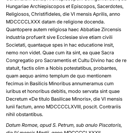
Hungariae Archiepiscopos et Episcopos, Sacerdotes,
Religiosos, Christifideles, die VI mensis Aprilis, anno
MDCCCCLXXX datam de religione docenda.
Quantopere autem religiosa haec Abbatiae Zircensis
industria profuerit sive Ecclesiae sive etiam civili
Societati, quantaque spes in hac educatione insit,
nemo non videt. Quae cum ita sint, ea quae Sacra
Congregatio pro Sacramentis et Cultu Divino hac de re
statuit, factis olim a Nobis potestatibus, probantes,
quam aequo animo templum de quo mentionem
fecimus in Basilicis Minoribus annumeramus cum
iuribus et honoribus debitis, modo servata sint quae
Decretum «De titulo Basilicae Minoris», die VI mensis
Iunii factum, anno MDCCCCLXVIII, poscit. Contrariis
nihil obstantibus.
Datum Romae, apud S. Petrum, sub anulo Piscatoris,
die IV mensis Martii, anno MDCCCCLXXXII,