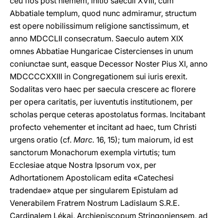
ceu flos post hiemem, initio saeculi XVIII, cum
Abbatiale templum, quod nunc admiramur, structum
est opere nobilissimum religione sanctissimum, et
anno MDCCLII consecratum. Saeculo autem XIX
omnes Abbatiae Hungaricae Cistercienses in unum
coniunctae sunt, easque Decessor Noster Pius XI, anno
MDCCCCXXIII in Congregationem sui iuris erexit.
Sodalitas vero haec per saecula crescere ac florere
per opera caritatis, per iuventutis institutionem, per
scholas perque ceteras apostolatus formas. Incitabant
profecto vehementer et incitant ad haec, tum Christi
urgens oratio (cf.
Marc.
16, 15); tum maiorum, id est
sanctorum Monachorum exempla virtutis; tum
Ecclesiae atque Nostra Ipsorum vox, per
Adhortationem Apostolicam edita «Catechesi
tradendae» atque per singularem Epistulam ad
Venerabilem Fratrem Nostrum Ladislaum S.R.E.
Cardinalem Lékai, Archiepiscopum Stringoniensem, ad