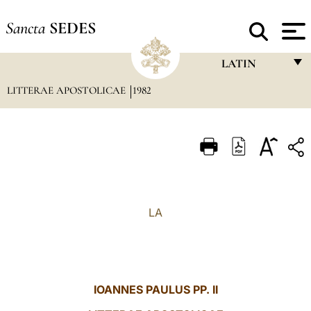
Sancta
SEDES
LATIN
LITTERAE APOSTOLICAE
1982
FRANÇAIS
ENGLISH
ITALIANO
PORTUGUÊS
ESPAÑOL
LA
DEUTSCH
POLSKI
العربيّة
IOANNES PAULUS PP. II
中文