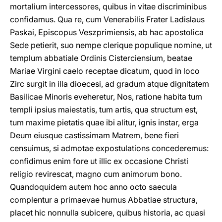
mortalium intercessores, quibus in vitae discriminibus
confidamus. Qua re, cum Venerabilis Frater Ladislaus
Paskai, Episcopus Veszprimiensis, ab hac apostolica
Sede petierit, suo nempe clerique populique nomine, ut
templum abbatiale Ordinis Cisterciensium, beatae
Mariae Virgini caelo receptae dicatum, quod in loco
Zirc surgit in illa dioecesi, ad gradum atque dignitatem
Basilicae Minoris eveheretur, Nos, ratione habita tum
templi ipsius maiestatis, tum artis, qua structum est,
tum maxime pietatis quae ibi alitur, ignis instar, erga
Deum eiusque castissimam Matrem, bene fieri
censuimus, si admotae expostulations concederemus:
confidimus enim fore ut illic ex occasione Christi
religio revirescat, magno cum animorum bono.
Quandoquidem autem hoc anno octo saecula
complentur a primaevae humus Abbatiae structura,
placet hic nonnulla subicere, quibus historia, ac quasi