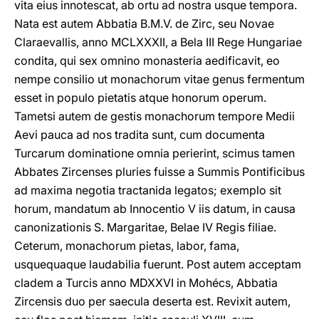
vita eius innotescat, ab ortu ad nostra usque tempora.
Nata est autem Abbatia B.M.V. de Zirc, seu Novae
Claraevallis, anno MCLXXXII, a Bela III Rege Hungariae
condita, qui sex omnino monasteria aedificavit, eo
nempe consilio ut monachorum vitae genus fermentum
esset in populo pietatis atque honorum operum.
Tametsi autem de gestis monachorum tempore Medii
Aevi pauca ad nos tradita sunt, cum documenta
Turcarum dominatione omnia perierint, scimus tamen
Abbates Zircenses pluries fuisse a Summis Pontificibus
ad maxima negotia tractanida legatos; exemplo sit
horum, mandatum ab Innocentio V iis datum, in causa
canonizationis S. Margaritae, Belae IV Regis filiae.
Ceterum, monachorum pietas, labor, fama,
usquequaque laudabilia fuerunt. Post autem acceptam
cladem a Turcis anno MDXXVI in Mohécs, Abbatia
Zircensis duo per saecula deserta est. Revixit autem,