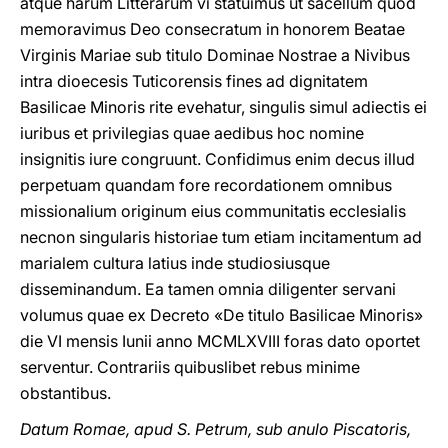
atque harum Litterarum vi statuimus ut sacellum quod
memoravimus Deo consecratum in honorem Beatae
Virginis Mariae sub titulo Dominae Nostrae a Nivibus
intra dioecesis Tuticorensis fines ad dignitatem
Basilicae Minoris rite evehatur, singulis simul adiectis ei
iuribus et privilegias quae aedibus hoc nomine
insignitis iure congruunt. Confidimus enim decus illud
perpetuam quandam fore recordationem omnibus
missionalium originum eius communitatis ecclesialis
necnon singularis historiae tum etiam incitamentum ad
marialem cultura latius inde studiosiusque
disseminandum. Ea tamen omnia diligenter servani
volumus quae ex Decreto «De titulo Basilicae Minoris»
die VI mensis Iunii anno MCMLXVIII foras dato oportet
serventur. Contrariis quibuslibet rebus minime
obstantibus.
Datum Romae, apud S. Petrum, sub anulo Piscatoris,