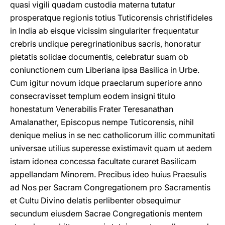
quasi vigili quadam custodia materna tutatur
prosperatque regionis totius Tuticorensis christifideles
in India ab eisque vicissim singulariter frequentatur
crebris undique peregrinationibus sacris, honoratur
pietatis solidae documentis, celebratur suam ob
coniunctionem cum Liberiana ipsa Basilica in Urbe.
Cum igitur novum idque praeclarum superiore anno
consecravisset templum eodem insigni titulo
honestatum Venerabilis Frater Teresanathan
Amalanather, Episcopus nempe Tuticorensis, nihil
denique melius in se nec catholicorum illic communitati
universae utilius superesse existimavit quam ut aedem
istam idonea concessa facultate curaret Basilicam
appellandam Minorem. Precibus ideo huius Praesulis
ad Nos per Sacram Congregationem pro Sacramentis
et Cultu Divino delatis perlibenter obsequimur
secundum eiusdem Sacrae Congregationis mentem