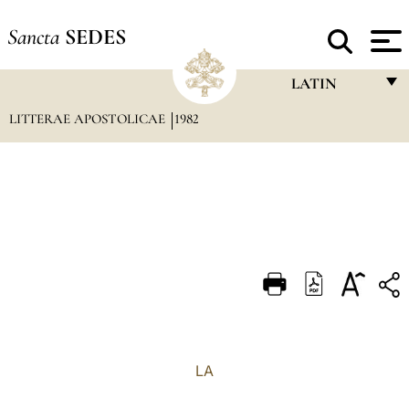
Sancta
SEDES
LATIN
LITTERAE APOSTOLICAE
1982
FRANÇAIS
ENGLISH
ITALIANO
PORTUGUÊS
ESPAÑOL
DEUTSCH
POLSKI
العربيّة
LA
中文