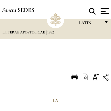
Sancta
SEDES
LATIN
LITTERAE APOSTOLICAE
1982
FRANÇAIS
ENGLISH
ITALIANO
PORTUGUÊS
ESPAÑOL
DEUTSCH
POLSKI
العربيّة
LA
中文