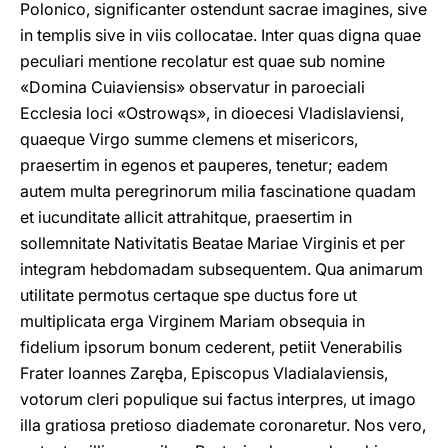
Polonico, significanter ostendunt sacrae imagines, sive
in templis sive in viis collocatae. Inter quas digna quae
peculiari mentione recolatur est quae sub nomine
«Domina Cuiaviensis» observatur in paroeciali
Ecclesia loci «Ostrowąs», in dioecesi Vladislaviensi,
quaeque Virgo summe clemens et misericors,
praesertim in egenos et pauperes, tenetur; eadem
autem multa peregrinorum milia fascinatione quadam
et iucunditate allicit attrahitque, praesertim in
sollemnitate Nativitatis Beatae Mariae Virginis et per
integram hebdomadam subsequentem. Qua animarum
utilitate permotus certaque spe ductus fore ut
multiplicata erga Virginem Mariam obsequia in
fidelium ipsorum bonum cederent, petiit Venerabilis
Frater Ioannes Zaręba, Episcopus Vladialaviensis,
votorum cleri populique sui factus interpres, ut imago
illa gratiosa pretioso diademate coronaretur. Nos vero,