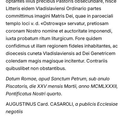
optantes illius precibus Pastoris obsecundare, hisce
Litteris eidem Vladislaviensi Ordinario partes
committimus imagini Matris Dei, quae in paroeciali
templo loci v. d. «Ostrowąs» servatur, pretiosam
coronam Nostro nomine et auctoritate imponendi,
iuxta probatum ritum liturgicum. Fore quidem
confidimus ut illam regionem fideles inhabitantes, ac
dioecesis cuneta Vladislaviensis ad Dei Genetricem
colendam magis magisque incitentur. Contrariis
quibuslibet non obstantibus.
Datum Romae, apud Sanctum Petrum, sub anulo
Piscatoris, die XXV mensis Martii, anno MCMLXXXII,
Pontificatus Nostri quarto.
AUGUSTINUS Card. CASAROLI,
a publicis Ecclesiae
negotiis