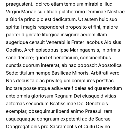
praegustent. Idcirco etiam templum mirabile illud
Virgini Mariae sub titulo pulcherrimo Dominae Nostrae
a Gloria principio est dedicatum. Ut autem huic suo
spiritali magis responderet proposito et fini, maiore
pariter dignitate liturgica insignire aedem illam
augerique censuit Venerabilis Frater Iacobus Aloisius
Coelho, Archiepiscopus ipse Maringaensis, in primis
sane decere; quod et beneficium, concinentibus
cunctis quorum intererat, ab hac poposcit Apostolica
Sede: titulum nempe Basilicae Minoris. Arbitrati vero
Nos decus tale ac privilegium complures posthac
incitare posse atque adiuvare fideles ad quaerendum
ante omnia gloriosum Regnum Dei eiusque divitias
aeternas secundum Beatissimae Dei Genetricis
exemplar, obsequimur libenti animo Praesuli rem
usquequaque congruam expetenti ac de Sacrae
Congregationis pro Sacramentis et Cultu Divino