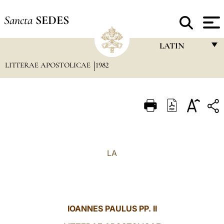
Sancta
SEDES
LATIN
LITTERAE APOSTOLICAE
1982
FRANÇAIS
ENGLISH
ITALIANO
PORTUGUÊS
ESPAÑOL
LA
DEUTSCH
POLSKI
العربيّة
IOANNES PAULUS PP. II
中文