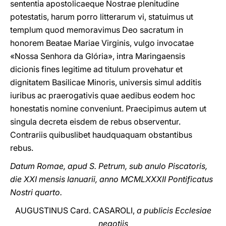
sententia apostοlicaeque Nostrae plenitudine
potestatis, harum porro litterarum vi, statuimus ut
templum quod memoravimus Deo sacratum in
honorem Beatae Mariae Virginis, vulgo invocatae
«Nossa Senhora da Glória», intra Maringaensis
dicionis fines legitime ad titulum provehatur et
dignitatem Basilicae Minoris, universis simul additis
iuribus ac praerogativis quae aedibus eodem hoc
honestatis nomine conveniunt. Praecipimus autem ut
singula decreta eisdem de rebus observentur.
Contrariis quibuslibet haudquaquam obstantibus
rebus.
Datum Romae, apud S. Petrum, sub anulo Piscatoris,
die XXI mensis Ianuarii, anno MCMLXXXII Pontificatus
Nostri quarto.
AUGUSTINUS Card. CASAROLI,
a publicis Ecclesiae
negotiis