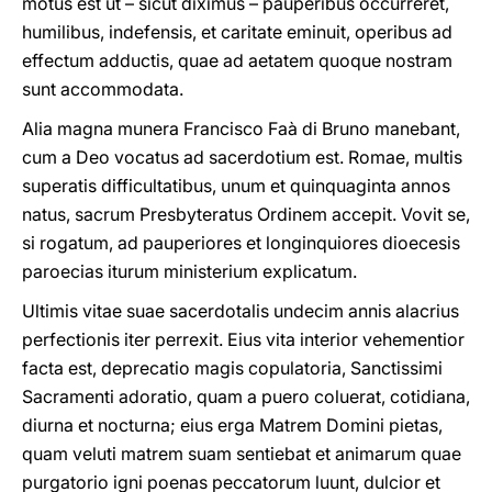
motus est ut – sicut diximus – pauperibus occurreret,
humilibus, indefensis, et caritate eminuit, operibus ad
effectum adductis, quae ad aetatem quoque nostram
sunt accommodata.
Alia magna munera Francisco Faà di Bruno manebant,
cum a Deo vocatus ad sacerdotium est. Romae, multis
superatis difficultatibus, unum et quinquaginta annos
natus, sacrum Presbyteratus Ordinem accepit. Vovit se,
si rogatum, ad pauperiores et longinquiores dioecesis
paroecias iturum ministerium explicatum.
Ultimis vitae suae sacerdotalis undecim annis alacrius
perfectionis iter perrexit. Eius vita interior vehementior
facta est, deprecatio magis copulatoria, Sanctissimi
Sacramenti adoratio, quam a puero coluerat, cotidiana,
diurna et nocturna; eius erga Matrem Domini pietas,
quam veluti matrem suam sentiebat et animarum quae
purgatorio igni poenas peccatorum luunt, dulcior et