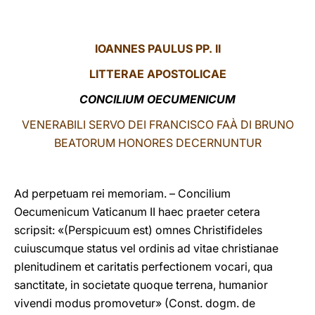
LATINE
IOANNES PAULUS PP. II
LITTERAE
APOSTOLICAE
CONCILIUM OECUMENICUM
VENERABILI SERVO DEI FRANCISCO FAÀ DI BRUNO
BEATORUM HONORES DECERNUNTUR
Ad perpetuam rei memoriam. – Concilium
Oecumenicum Vaticanum II haec praeter cetera
scripsit: «(Perspicuum est) omnes Christifideles
cuiuscumque status vel ordinis ad vitae christianae
plenitudinem et caritatis perfectionem vocari, qua
sanctitate, in societate quoque terrena, humanior
vivendi modus promovetur» (Const. dogm. de