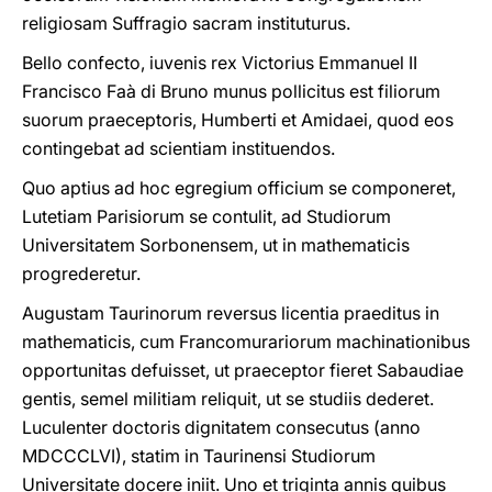
religiosam Suffragio sacram instituturus.
Bello confecto, iuvenis rex Victorius Emmanuel II
Francisco Faà di Bruno munus pollicitus est filiorum
suorum praeceptoris, Humberti et Amidaei, quod eos
contingebat ad scientiam instituendos.
Quo aptius ad hoc egregium officium se componeret,
Lutetiam Parisiorum se contulit, ad Studiorum
Universitatem Sorbonensem, ut in mathematicis
progrederetur.
Augustam Taurinorum reversus licentia praeditus in
mathematicis, cum Francomurariorum machinationibus
opportunitas defuisset, ut praeceptor fieret Sabaudiae
gentis, semel militiam reliquit, ut se studiis dederet.
Luculenter doctoris dignitatem consecutus (anno
MDCCCLVI), statim in Taurinensi Studiorum
Universitate docere iniit. Uno et triginta annis quibus