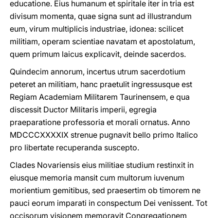
educatione. Eius humanum et spiritale iter in tria est
divisum momenta, quae signa sunt ad illustrandum
eum, virum multiplicis industriae, idonea: scilicet
militiam, operam scientiae navatam et apostolatum,
quem primum laicus explicavit, deinde sacerdos.
Quindecim annorum, incertus utrum sacerdotium
peteret an militiam, hanc praetulit ingressusque est
Regiam Academiam Militarem Taurinensem, e qua
discessit Ductor Militaris imperii, egregia
praeparatione professoria et morali ornatus. Anno
MDCCCXXXXIX strenue pugnavit bello primo Italico
pro libertate recuperanda suscepto.
Clades Novariensis eius militiae studium restinxit in
eiusque memoria mansit cum multorum iuvenum
morientium gemitibus, sed praesertim ob timorem ne
pauci eorum imparati in conspectum Dei venissent. Tot
occisorum visionem memoravit Congregationem