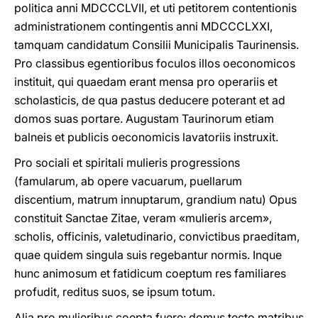
politica anni MDCCCLVII, et uti petitorem contentionis
administrationem contingentis anni MDCCCLXXI,
tamquam candidatum Consilii Municipalis Taurinensis.
Pro classibus egentioribus foculos illos oeconomicos
instituit, qui quaedam erant mensa pro operariis et
scholasticis, de qua pastus deducere poterant et ad
domos suas portare. Augustam Taurinorum etiam
balneis et publicis oeconomicis lavatoriis instruxit.
Pro sociali et spiritali mulieris progressions
(famularum, ab opere vacuarum, puellarum
discentium, matrum innuptarum, grandium natu) Opus
constituit Sanctae Zitae, veram «mulieris arcem»,
scholis, officinis, valetudinario, convictibus praeditam,
quae quidem singula suis regebantur normis. Inque
hunc animosum et fatidicum coeptum res familiares
profudit, reditus suos, se ipsum totum.
Alia pro mulieribus coepta fuere: domus tecto matribus