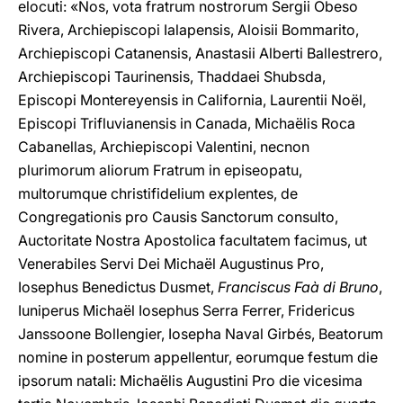
elocuti: «Nos, vota fratrum nostrorum Sergii Obeso
Rivera, Archiepiscopi Ialapensis, Aloisii Bommarito,
Archiepiscopi Catanensis, Anastasii Alberti Ballestrero,
Archiepiscopi Taurinensis, Thaddaei Shubsda,
Episcopi Montereyensis in California, Laurentii Noël,
Episcopi Trifluvianensis in Canada, Michaëlis Roca
Cabanellas, Archiepiscopi Valentini, necnon
plurimorum aliorum Fratrum in episeopatu,
multorumque christifidelium explentes, de
Congregationis pro Causis Sanctorum consulto,
Auctoritate Nostra Apostolica facultatem facimus, ut
Venerabiles Servi Dei Michaël Augustinus Pro,
Iosephus Benedictus Dusmet,
Franciscus Faà di Bruno
,
Iuniperus Michaël Iosephus Serra Ferrer, Fridericus
Janssoone Bollengier, Iosepha Naval Girbés, Beatorum
nomine in posterum appellentur, eorumque festum die
ipsorum natali: Michaëlis Augustini Pro die vicesima