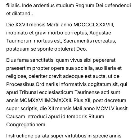
filialis. Inde ardentius studium Regnum Dei defendendi
et dilatandi.
Die XXVII mensis Martii anno MDCCCLXXXVIII,
inopinato et gravi morbo correptus, Augustae
Taurinorum mortuus est, Sacramentis recreatus,
postquam se sponte obtulerat Deo.
Eius fama sanctitatis, quam vivus sibi pepererat
praesertim propter opera sua socialia, auxiliaria et
religiose, celeriter crevit adeoque est aucta, ut de
Processibus Ordinariis Informativis cogitatum sit, qui
apud Tribunal ecclesiasticum Taurinense acti sunt
annis MCMXXVIII­MCMXXXII. Pius XII, post decretum
super scriptis, die XII mensis Mali anno MCMLV iussit
Causam introduci apud id temporis Rituum
Congregationem.
Instructione parata super virtutibus in specie annis