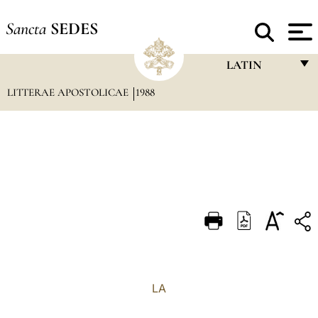
Sancta
SEDES
LATIN
LITTERAE APOSTOLICAE
1988
FRANÇAIS
ENGLISH
ITALIANO
PORTUGUÊS
ESPAÑOL
DEUTSCH
POLSKI
العربيّة
LA
中文