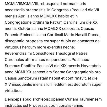
MCMLVII­MCMLVIII, rebusque ad normam iuris
necessariis praepositis, in Congressu Peculiari die VII
mensis Aprilis anno MCMLXX habito et in
Congregatione Ordinaria Patrum Cardinalium die XX
mensis Octobris anno MCMLXX celebrata, Causae
Ponente Eminentissimo Cardinali Mario Nasalli Rocca,
disceptatio proposita est super dubio an constaret de
virtutibus heroum more exercitis necne:
Reverendissimi Consultores Theologi et Patres
Cardinales affirmantes responderunt. Post haec
Summus Pontifex Paulus VI die XIX mensis Novembris
anno MCMLXX sententiam Sacrae Congregationis pro
Causis Sanctorum ratam habuit et confirmavit, et die
XIV insequentis mensis Iunii editum est decretum super
virtutibus.
Deinceps apud archiepiscopalem Curiam Taurinensem
instructus est Processus cognitionalis (annis