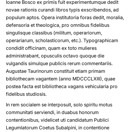
Ioanne Bosco ex primis fuit experimentumque dedit
novae rationis curandi libros typis exscribendos, ad
populum aptos. Opera institutoria foras dedit, moralia,
defensoria et theologica, pro omnibus fidelibus
singulisque classibus (militum, operariorum,
operariarum, scholasticorum, etc.). Typographicam
condidit officinam, quam ex toto mulieres
administrabant, opusculis octavo quoque die
vulgandis simulque publicis rerum commentariis.
Augustae Taurinorum constituit etiam primam
bibliothecam vagantem (anno MDCCCLXIII), quae
postea facta est bibliotheca vagans vehicularia pro
fidelibus studiosis.
In rem socialem se interposuit, solo spiritu motus
communitati serviendi, in duabus honorum
contentionibus, videlicet uti candidatum Publici
Legumlatorum Coetus Subalpini, in contentione