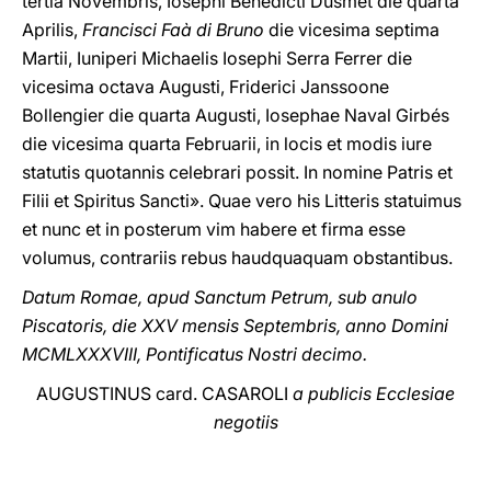
tertia Novembris, Iosephi Benedicti Dusmet die quarta
Aprilis,
Francisci Faà di Bruno
die vicesima septima
Martii, Iuniperi Michaelis Iosephi Serra Ferrer die
vicesima octava Augusti, Friderici Janssoone
Bollengier die quarta Augusti, Iosephae Naval Girbés
die vicesima quarta Februarii, in locis et modis iure
statutis quotannis celebrari possit. In nomine Patris et
Filii et Spiritus Sancti». Quae vero his Litteris statuimus
et nunc et in posterum vim habere et firma esse
volumus, contrariis rebus haudquaquam obstantibus.
Datum Romae, apud Sanctum Petrum, sub anulo
Piscatoris, die XXV mensis Septembris, anno Domini
MCMLXXXVIII, Pontificatus Nostri decimo.
AUGUSTINUS card. CASAROLI
a publicis Ecclesiae
negotiis