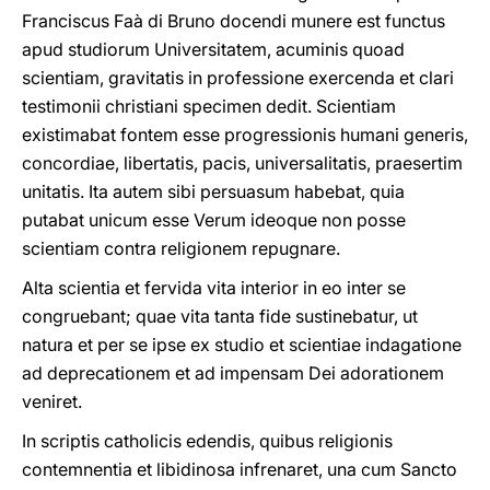
Franciscus Faà di Bruno docendi munere est functus
apud studiorum Universitatem, acuminis quoad
scientiam, gravitatis in professione exercenda et clari
testimonii christiani specimen dedit. Scientiam
existimabat fontem esse progressionis humani generis,
concordiae, libertatis, pacis, universalitatis, praesertim
unitatis. Ita autem sibi persuasum habebat, quia
putabat unicum esse Verum ideoque non posse
scientiam contra religionem repugnare.
Alta scientia et fervida vita interior in eo inter se
congruebant; quae vita tanta fide sustinebatur, ut
natura et per se ipse ex studio et scientiae indagatione
ad deprecationem et ad impensam Dei adorationem
veniret.
In scriptis catholicis edendis, quibus religionis
contemnentia et libidinosa infrenaret, una cum Sancto