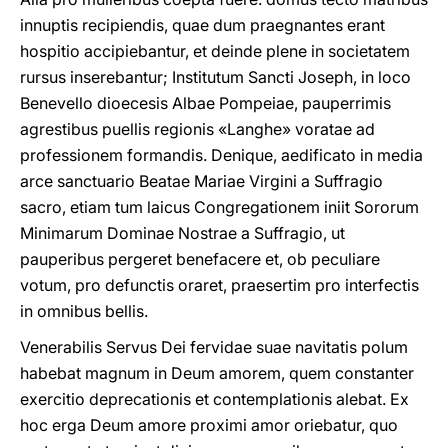
innuptis recipiendis, quae dum praegnantes erant
hospitio accipiebantur, et deinde plene in societatem
rursus inserebantur; Institutum Sancti Joseph, in loco
Benevello dioecesis Albae Pompeiae, pauperrimis
agrestibus puellis regionis «Langhe» voratae ad
professionem formandis. Denique, aedificato in media
arce sanctuario Beatae Mariae Virgini a Suffragio
sacro, etiam tum laicus Congregationem iniit Sororum
Minimarum Dominae Nostrae a Suffragio, ut
pauperibus pergeret benefacere et, ob peculiare
votum, pro defunctis oraret, praesertim pro interfectis
in omnibus bellis.
Venerabilis Servus Dei fervidae suae navitatis polum
habebat magnum in Deum amorem, quem constanter
exercitio deprecationis et contemplationis alebat. Ex
hoc erga Deum amore proximi amor oriebatur, quo