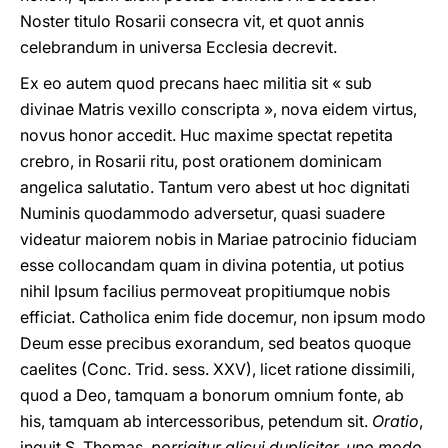
Noster titulo Rosarii consecra vit, et quot annis
celebrandum in universa Ecclesia decrevit.
Ex eo autem quod precans haec militia sit « sub
divinae Matris vexillo conscripta », nova eidem virtus,
novus honor accedit. Huc maxime spectat repetita
crebro, in Rosarii ritu, post orationem dominicam
angelica salutatio. Tantum vero abest ut hoc dignitati
Numinis quodammodo adversetur, quasi suadere
videatur maiorem nobis in Mariae patrocinio fiduciam
esse collocandam quam in divina potentia, ut potius
nihil Ipsum facilius permoveat propitiumque nobis
efficiat. Catholica enim fide docemur, non ipsum modo
Deum esse precibus exorandum, sed beatos quoque
caelites (Conc. Trid. sess. XXV), licet ratione dissimili,
quod a Deo, tamquam a bonorum omnium fonte, ab
his, tamquam ab intercessoribus, petendum sit.
Oratio
,
inquit S. Thomas,
porrigitur alicui dupliciter, uno modo