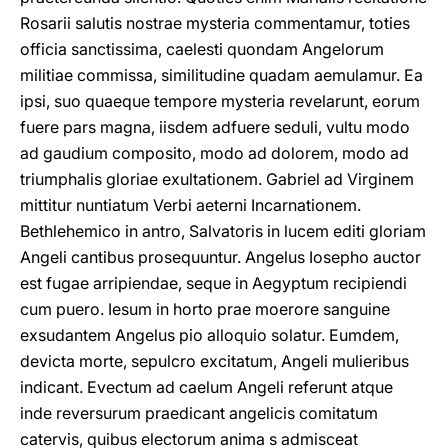
Rosarii salutis nostrae mysteria commentamur, toties
officia sanctissima, caelesti quondam Angelorum
militiae commissa, similitudine quadam aemulamur. Ea
ipsi, suo quaeque tempore mysteria revelarunt, eorum
fuere pars magna, iisdem adfuere seduli, vultu modo
ad gaudium composito, modo ad dolorem, modo ad
triumphalis gloriae exultationem. Gabriel ad Virginem
mittitur nuntiatum Verbi aeterni Incarnationem.
Bethlehemico in antro, Salvatoris in lucem editi gloriam
Angeli cantibus prosequuntur. Angelus Iosepho auctor
est fugae arripiendae, seque in Aegyptum recipiendi
cum puero. Iesum in horto prae moerore sanguine
exsudantem Angelus pio alloquio solatur. Eumdem,
devicta morte, sepulcro excitatum, Angeli mulieribus
indicant. Evectum ad caelum Angeli referunt atque
inde reversurum praedicant angelicis comitatum
catervis, quibus electorum anima s admisceat