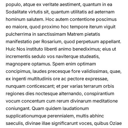
populo, atque ex veritate aestiment, quantum in ea
Sodalitate virtutis sit, quantum utilitatis ad aeternam
hominum salutem. Hoc autem contentione poscimus
eo maiore, quod proximo hoc tempore iterum viguit
pulcherrima in sanctissimam Matrem pietatis
manifestatio per Rosarium, quod perpetuum appellant.
Huic Nos instituto libenti animo benediximus; eius ut
incrementis sedulo vos naviterque studeatis,
magnopere optamus. Spem enim optimam
concipimus, laudes precesque fore validissimas, quae,
ex ingenti multitudinis ore ac pectore expressae,
nunquam conticescant; et per varias terrarum orbis
regiones dies noctesque alternando, conspirantium
vocum concentum cum rerum divinarum meditatione
coniungant. Quam quidem laudationum
supplicationumque perennialem, multis abhinc
saeculis, divinae illae signiflcarunt voces, quibus Oziae