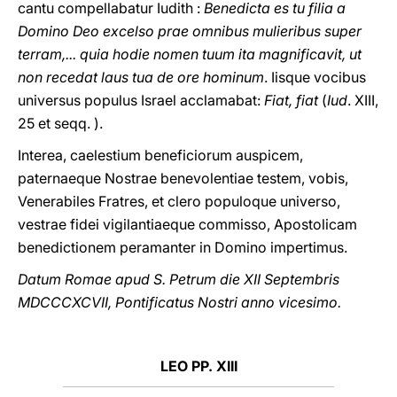
cantu compellabatur Iudith :
Benedicta es tu filia a
Domino Deo excelso prae omnibus mulieribus super
terram,... quia hodie nomen tuum ita magnificavit, ut
non recedat laus tua de ore hominum
. Iisque vocibus
universus populus Israel acclamabat:
Fiat, fiat
(
Iud
. XIII,
25 et seqq. ).
Interea, caelestium beneficiorum auspicem,
paternaeque Nostrae benevolentiae testem, vobis,
Venerabiles Fratres, et clero populoque universo,
vestrae fidei vigilantiaeque commisso, Apostolicam
benedictionem peramanter in Domino impertimus.
Datum Romae apud S. Petrum die XII Septembris
MDCCCXCVII, Pontificatus Nostri anno vicesimo.
LEO PP. XIII