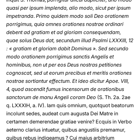
quasi per ipsum implenda, alio modo, sicut per ipsum
impetranda
.
Primo quidem modo soli Deo orationem
porrigimus, quia omnes orationes nostrae ordinari
debent ad gratiam et ad gloriam consequendam,
quae solus Deus dat, secundum illud Psalmi LXXXIII, 12
: « gratiam et gloriam dabit Dominus ». Sed secundo
modo orationem porrigimus sanctis Angelis et
hominibus, non ut per eos Deus nostras petitiones
cognoscat, sed ut eorum precibus et meritis orationes
nostrae sortiantur effectum. Et ideo dicitur Apoe. VIII,
4, quod ascendit fumus incensorum de orationibus
sanctorum de manu Angeli coram Deo
(S. Th. 2a. 2ae
q. LXXXIH, a. IV). Iam quis omnium, quotquot beatorum
incolunt sedes, audeat cum augusta Dei Matre in
certamen demerendae gratiae venire? Ecquis in Verbo
aeterno clarius intuetur, quibus angustiis premamur,
quibus rebus indigeamus ? Cui maius arbitrium