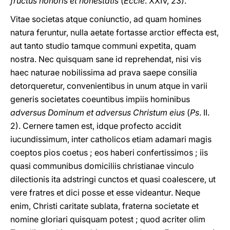
fructus honoris et honestatis
(
Eccle
. XXIV, 23).
Vitae societas atque coniunctio, ad quam homines
natura feruntur, nulla aetate fortasse arctior effecta est,
aut tanto studio tamque communi expetita, quam
nostra. Nec quisquam sane id reprehendat, nisi vis
haec naturae nobilissima ad prava saepe consilia
detorqueretur, convenientibus in unum atque in varii
generis societates coeuntibus impiis hominibus
adversus Dominum et adversus Christum eius
(
Ps
. II.
2). Cernere tamen est, idque profecto accidit
iucundissimum, inter catholicos etiam adamari magis
coeptos pios coetus ; eos haberi confertissimos ; iis
quasi communibus domiciliis christianae vinculo
dilectionis ita adstringi cunctos et quasi coalescere, ut
vere fratres et dici posse et esse videantur. Neque
enim, Christi caritate sublata, fraterna societate et
nomine gloriari quisquam potest ; quod acriter olim