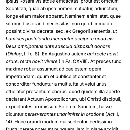
ipsius Rosarii vis atque efficacitas, prout est officium
Sodalitati, quae ab ipso nomen mutuatur, adiunctum,
longe etiam maior apparet. Neminem enim latet, quae
sit omnibus orandi necessitas, non quod immutari
possint divina decreta, sed, ex Gregorii sententia,
ut
homines postulando mereantur accipere quod eis
Deus omnipotens ante saecula disposuit donare
(
Dialog
, l. I c. 8). Ex Augustino autem:
qui recte novit
orare, recte novit vivere
(In
Ps
. CXVIII). At preces tunc
maxime robur assumunt ad caelestem opem
impetrandam, quum et publice et constanter et
concorditer funduntur a multis, ita ut velut unus
efficiatur precantium chorus: quod quidem illa aperte
declarant Actuum Apostolicorum, ubi Christi discipuli,
expectantes promissum Spiritum Sanctum, fuisse
dicuntur
perseverantes unanimiter in oratione
(
Act
. I,
14). Hunc orandi modum qui sectentur, certissimo
fructu carere poterunt nunquam. Iam id plane accidit