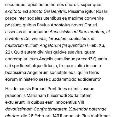
secumque rapiat ad aethereos choros, super quos
exaitata est sancta Dei Genitrix.
Piissima igitur Rosarii
prece inter sodales utentibus ea maxime convenire
possunt, quibus Paulus Apostolus novos Christi
asseclas alloquebatur:
Accessistis ad Sion montem, et
civitatem Dei viventis, Ierusalem caelestem, et
multorum millium Angelorum frequentiam
(Heb. Xu,
22). Quid autem divinius quidve suavius, quam
contemplari cum Angelis cum iisque precari? Quanta
niti spe liceat atque fiducia, fruituros olim in caelo
beatissima Angelorum societate eos, qui in terris
eorum ministerio sese quodammodo addiderunt?
His de causis Romani Pontifices eximiis usque
praeconiis Marianam huiusmodi Sodalitatem
extulerunt, in quibus eam Innocentius VIII
devotissimam Confraternitatem
(
Splendor paternae
gloriae
, die 26 Februarii 1491) appellat; Pius V affirmat,