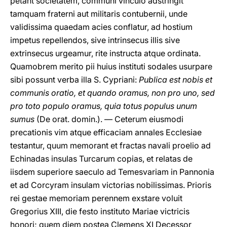
petant societatem, communi vinculo adstringit
tamquam fraterni aut militaris contubernii, unde
validissima quaedam acies conflatur, ad hostium
impetus repellendos, sive intrinsecus illis sive
extrinsecus urgeamur, rite instructa atque ordinata.
Quamobrem merito pii huius instituti sodales usurpare
sibi possunt verba illa S. Cypriani:
Publica est nobis et
communis oratio, et quando oramus, non pro uno, sed
pro toto populo oramus, quia totus populus unum
sumus
(De orat. domin.). — Ceterum eiusmodi
precationis vim atque efficaciam annales Ecclesiae
testantur, quum memorant et fractas navali proelio ad
Echinadas insulas Turcarum copias, et relatas de
iisdem superiore saeculo ad Temesvariam in Pannonia
et ad Corcyram insulam victorias nobilissimas. Prioris
rei gestae memoriam perennem exstare voluit
Gregorius XIII, die festo instituto Mariae victricis
honori; quem diem postea Clemens XI Decessor