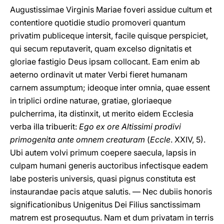
Augustissimae Virginis Mariae foveri assidue cultum et
contentiore quotidie studio promoveri quantum
privatim publiceque intersit, facile quisque perspiciet,
qui secum reputaverit, quam excelso dignitatis et
gloriae fastigio Deus ipsam collocant. Eam enim ab
aeterno ordinavit ut mater Verbi fieret humanam
carnem assumptum; ideoque inter omnia, quae essent
in triplici ordine naturae, gratiae, gloriaeque
pulcherrima, ita distinxit, ut merito eidem Ecclesia
verba illa tribuerit:
Ego ex ore Altissimi prodivi
primogenita ante omnem creaturam
(
Eccle
. XXIV, 5).
Ubi autem volvi primum coepere saecula, lapsis in
culpam humani generis auctoribus infectisque eadem
labe posteris universis, quasi pignus constituta est
instaurandae pacis atque salutis. — Nec dubiis honoris
significationibus Unigenitus Dei Filius sanctissimam
matrem est prosequutus. Nam et dum privatam in terris