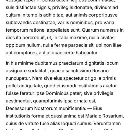
suis distinctae signis, privilegiis donatae, divinum ad
cultum in templis adhibitae, aut animis corporibusve
sublevandis destinatae, variis nominibus, pro varia
temporum ratione, appellatae sunt. Quarum numerus in
dies ita percrebuit, ut, in Italia maxime, nulla civitas,
oppidum nullum, nulla ferme paroecia sit, ubi non illae
aut complures, aut aliquae certe habeantur.
In his minime dubitamus praeclarum dignitatis locum
assignare sodalitati, quae a sanctissimo Rosario
nuncupatur. Nam sive eius spectetur origo, e primis
pollet antiquitate, quod eiusmodi institutionis auctor
fuisse feratur ipse Dominicus pater; sive privilegia
aestimentur, quamplurimis ipsa ornata est,
Decessorum Nostrorum munificentia. — Eius
institutionis forma et quasi anima est Mariale Rosarium,
cuius de virtute fuse alias loquuti sumus. Verumtamen