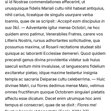
si id Nostrae commendationes effecerint, ut
unusquisque fidelis Mariali cultu nihil habeat antiquius,
nihil carius, liceatque de singulis usurpare verba
Ioannis, quae de se scripsit :
Accepit eam discipulus in
sua
(Ib). — Adventante igitur mense Octobri, ne hoc
quidem anno patimur, Venerabiles Fratres, carere vos
Litteris Nostris, rursus adhortantes sollicitudine, qua
possumus maxima, ut Rosarii recitatione studeat sibi
quisque ac laboranti Ecclesiae demereri. Quod quidem
precandi genus divina providentia videtur sub huius
saeculi exitum mire invaluisse, ut languescens fidelium
excitaretur pietas; idque maxime testantur insignia
templa ac sacraria Deiparae cultu celeberrima. — Huic
divinae Matri, cui flores dedimus mense Maio, velimus
omnes fructiferum quoque Octobrem singulari pietatis
affectu esse dicatum. Decet enim utrumque hoc anni
tempus ei consecrari, quae de se dixit :
Flores mei