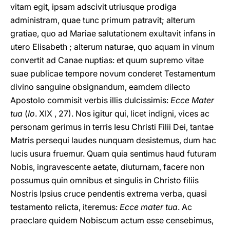
vitam egit, ipsam adscivit utriusque prodiga
administram, quae tunc primum patravit; alterum
gratiae, quo ad Mariae salutationem exultavit infans in
utero Elisabeth ; alterum naturae, quo aquam in vinum
convertit ad Canae nuptias: et quum supremo vitae
suae publicae tempore novum conderet Testamentum
divino sanguine obsignandum, eamdem dilecto
Apostolo commisit verbis illis dulcissimis:
Ecce Mater
tua
(
Io
. XIX , 27). Nos igitur qui, licet indigni, vices ac
personam gerimus in terris Iesu Christi Filii Dei, tantae
Matris persequi laudes nunquam desistemus, dum hac
lucis usura fruemur. Quam quia sentimus haud futuram
Nobis, ingravescente aetate, diuturnam, facere non
possumus quin omnibus et singulis in Christo filiis
Nostris Ipsius cruce pendentis extrema verba, quasi
testamento relicta, iteremus:
Ecce mater tua
. Ac
praeclare quidem Nobiscum actum esse censebimus,