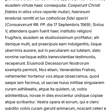
eiusdem virtute haec consequuta:
Coeperunt Christi
fideles in alios viros repente mutari, haeresum
tenebrae remitti et lux catholicae fidei aperiri
(
Consueverunt RR. PP.
die 17 Septembris 1569); Sixtus
V, attendens quam fuerit haec institutio religioni
frugifera, eiusdem se studiosissimum profitetur; alii
denique multi, aut praecipuis eam indulgentiis, iisque
uberrimis auxere, aut in peculiarem sui tutelam, dato
nomine variisque editis benevolentiae testimoniis,
receperunt. Eiusmodi Decessorum Nostrorum
exemplis permoti, Nos etiam, Venerabiles Fratres,
vehementer hortamur vos atque obsecramus, quod
saepe iam fecimus, ut sacrae huius militiae singularem
curam adhibeatis, atque ita quidem, ut, vobis
adnitentibus, novae in dies evocentur undique copiae
atque scribantur. Vestra opera et eorum, qui e clero
subdito vobis curam gerunt animarum, noscant ceteri e