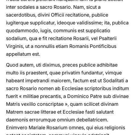
inter sodales a sacro Rosario. Nam, sicut a
sacerdotibus, divini Officii recitatione, publice
iugiterque supplicatur, ideoque validissime; ita, publica
quodammodo, iugis, communis est supplicatio
sodalium, qua e fit recitatione Rosarii, vel Psalterii
Virginis, ut a nonnullis etiam Romanis Pontificibus
appellatum est.
Quod autem, uti diximus, preces publice adhibitae
multo iis praestent, quae privatim fundantur, vimque
habeant impetrandi maiorem, factum est ut Sodalitati a
sacro Rosario nomen ab Ecclesiae scriptoribus inditum
fuerit « militiae precantis, a Dominico Patre sub divinae
Matris vexillo conscriptae », quam scilicet divinam
Matrem sacrae litterae et Ecclesiae fasti salutant
daemonis errorumque omnium debellatricem.
Enimvero Mariale Rosarium omnes, qui eius religionis