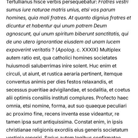
Tertullianus hisce verbis persequebatur:
Fratres vestri
sumus iure naturae matris unius, etsi vos parum
homines, quia mali fratres. At quanto dignius fratres et
dicuntur et habentur qui unum patrem Deum
agnoscunt, qui unum spiritum biberunt sanctitatis, qui
de uno utero ignorantiae eiusdem ad unam lucem
expaverint veritatis
? (
Apolog
. c. XXXIX) Multiplex
autem ratio est, qua catholici homines societates
huiusmodi saluberrimas inire solent. Huc enim et
circuli, ut aiunt, et rustica aeraría pertinent, itemque
conventus animis per dies festos relaxandis, et
secessus pueritiae advigilandae, et sodalitia, et coetus
alii optimis consiliis instituti complures. Profecto haec
omnia, etsi nomine, forma, aut suo quaeque peculiari
ac proximo fine, recens inventa esse videantur, re
tamen ipsa sunt antiquissima. Constat enim, in ipsis
christianae religionis exordiis eius generis societatum
vestigia reperiri. Serius autem legibus confirmatae,