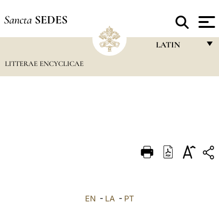
Sancta
SEDES
LATIN
LITTERAE ENCYCLICAE
FRANÇAIS
ENGLISH
ITALIANO
PORTUGUÊS
ESPAÑOL
DEUTSCH
POLSKI
العربيّة
EN
-
LA
-
PT
中文