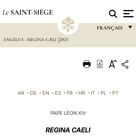
Le
SAINT-SIÈGE
FRANÇAIS
ANGÉLUS - REGINA CÆLI
2025
FRANÇAIS
ENGLISH
ITALIANO
PORTUGUÊS
ESPAÑOL
AR
-
DE
-
EN
-
ES
-
FR
-
HR
-
IT
-
PL
-
PT
DEUTSCH
POLSKI
PAPE LÉON XIV
العربيّة
REGINA CAELI
中文