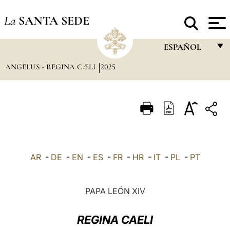
La
SANTA SEDE
ESPAÑOL
ANGELUS - REGINA CÆLI
2025
FRANÇAIS
ENGLISH
ITALIANO
PORTUGUÊS
ESPAÑOL
AR
-
DE
-
EN
-
ES
-
FR
-
HR
-
IT
-
PL
-
PT
DEUTSCH
POLSKI
PAPA LEÓN XIV
العربيّة
REGINA CAELI
中文