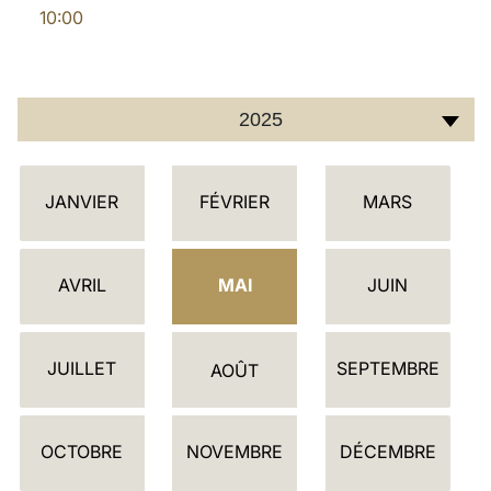
10:00
LATINE
2025
C
JANVIER
FÉVRIER
MARS
A
L
E
AVRIL
MAI
JUIN
N
D
JUILLET
SEPTEMBRE
R
AOÛT
I
E
OCTOBRE
NOVEMBRE
DÉCEMBRE
R