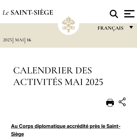
Le
SAINT-SIÈGE
FRANÇAIS
2025
MAI
16
FRANÇAIS
ENGLISH
ITALIANO
CALENDRIER DES
PORTUGUÊS
ACTIVITÉS MAI 2025
ESPAÑOL
DEUTSCH
POLSKI
العربيّة
Au Corps diplomatique accrédité près le Saint-
Siège
中文