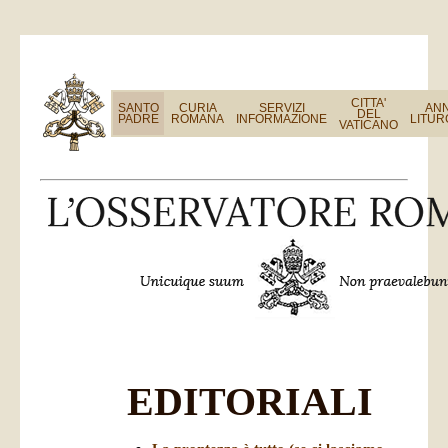
CITTA'
SANTO
CURIA
SERVIZI
AN
DEL
PADRE
ROMANA
INFORMAZIONE
LITUR
VATICANO
EDITORIALI