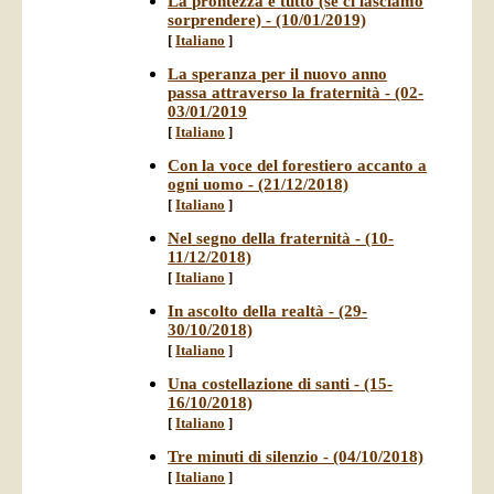
La prontezza è tutto (se ci lasciamo
sorprendere) - (10/01/2019)
[
Italiano
]
La speranza per il nuovo anno
passa attraverso la fraternità - (02-
03/01/2019
[
Italiano
]
Con la voce del forestiero accanto a
ogni uomo - (21/12/2018)
[
Italiano
]
Nel segno della fraternità - (10-
11/12/2018)
[
Italiano
]
In ascolto della realtà - (29-
30/10/2018)
[
Italiano
]
Una costellazione di santi - (15-
16/10/2018)
[
Italiano
]
Tre minuti di silenzio - (04/10/2018)
[
Italiano
]