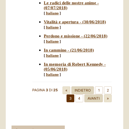
Le radici delle nostre anime -
(07/07/2018)
[
Italiano
]
Vitalità e apertura - (30/06/2018)
[
Italiano
]
Perdono e missione - (22/06/2018)
[
Italiano
]
In cammino - (21/06/2018)
[
Italiano
]
In memoria di Robert Kennedy -
(05/06/2018)
[
Italiano
]
PAGINA
3
DI
25
«
INDIETRO
1
2
3
4
AVANTI
»