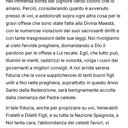
nell’immensa bontà del Signore verso coloro che lo
amano. Perciò, considerando quanto è avvenuto
presso di voi, e addolorati sopra ogni altra cosa per le
gravi offese che sono state fatte alla Divina Maestà,
con le numerose violazioni dei suoi sacrosanti diritti e
con tante trasgressioni delle sue leggi, Noi rivolgiamo
al cielo fervide preghiere, domandando a Dio il
perdono per le offese a Lui recate. Egli, che tutto può,
illumini le menti, raddrizzi le volontà, volga i cuori dei
governanti a migliori consigli. A noi arride serena
fiducia che la voce supplichevole di tanti buoni figli
uniti a Noi nelle preghiera, soprattutto in questo Anno
Santo della Redenzione, sarà benignamente accolta
dalla clemenza del Padre celeste.
In tale fiducia, anche per propiziare su voi, Venerabili
Fratelli e Diletti Figli, e su tutta la Nazione Spagnola, a
Noi tanta cara, l’abbondanza dei celesti favori, vi