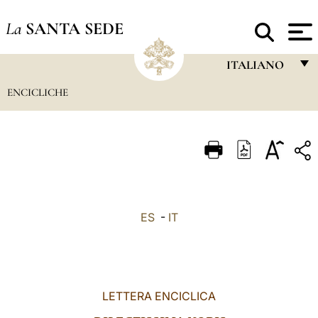
La
SANTA SEDE
ITALIANO
ENCICLICHE
FRANÇAIS
ENGLISH
ITALIANO
PORTUGUÊS
ESPAÑOL
ES
-
IT
DEUTSCH
POLSKI
العربيّة
LETTERA ENCICLICA
中文